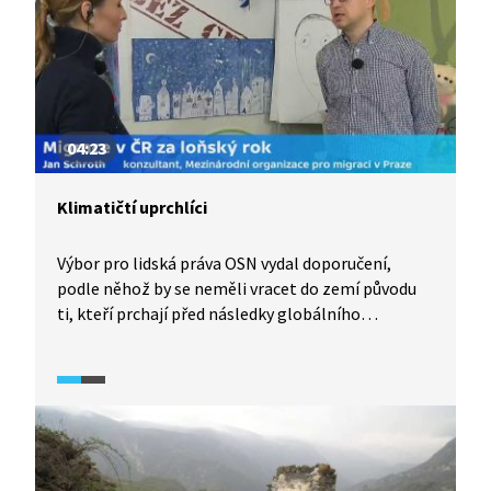
04:23
Klimatičtí uprchlíci
Výbor pro lidská práva OSN vydal doporučení,
podle něhož by se neměli vracet do zemí původu
ti, kteří prchají před následky globálního
oteplování. Jakou právní váhu má toto doporučení
při udělování azylu? A na základě jakých kritérií
Ženevské úmluvy mohou uprchlíci získat
mezinárodní ochranu? Ze kterých míst tito lidé
přicházejí? Jak se environmentální migrace
projeví v České republice? Nejen na tyto otázky
odpovídá Jan Schroth z Mezinárodní organizace