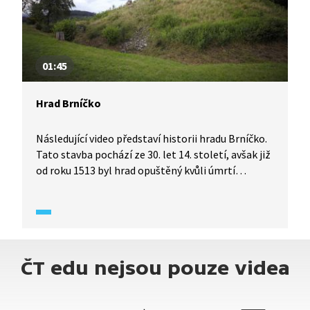
01:45
Hrad Brníčko
Následující video představí historii hradu Brníčko.
Tato stavba pochází ze 30. let 14. století, avšak již
od roku 1513 byl hrad opuštěný kvůli úmrtí
majitele Jiřího Tunkla. Z Brníčka se tak postupně
stala romantická zřícenina. Nechybí jí ani
romantický příběh.
ČT edu nejsou pouze videa