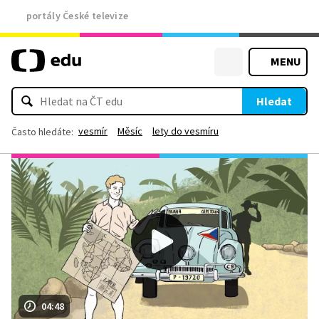
portály České televize
MENU
Hledat
vesmír
Měsíc
lety do vesmíru
Často hledáte:
04:48