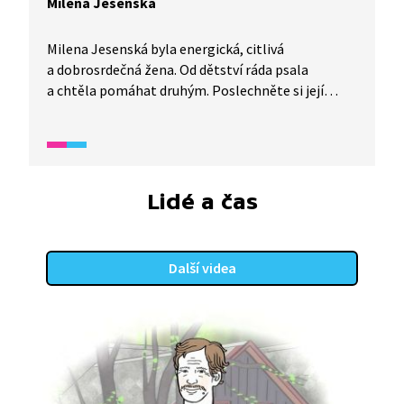
Milena Jesenská
Milena Jesenská byla energická, citlivá
a dobrosrdečná žena. Od dětství ráda psala
a chtěla pomáhat druhým. Poslechněte si její
vyprávění o tom, jak se stala uznávanou
novinářkou a překladatelkou. Věděli jste, že právě
ona přeložila do češtiny dílo spisovatele Franze
Kafky? Bojovala i proti komunismu a nacismu
a byla vězněna v koncentračním táboře.
Lidé a čas
Za statečnost získala významná ocenění.
To všechno se dozvíte v animovaném snímku.
Další videa