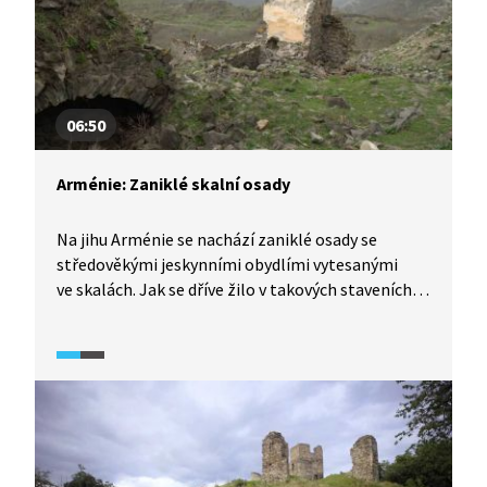
pro migraci v Praze.
06:50
Arménie: Zaniklé skalní osady
Na jihu Arménie se nachází zaniklé osady se
středověkými jeskynními obydlími vytesanými
ve skalách. Jak se dříve žilo v takových staveních
a proč jsou už desítky let prázdná? Z jakého
důvodu cestu k nim ukazují české turistické
značky? To vše se dozvíme v následující reportáži.