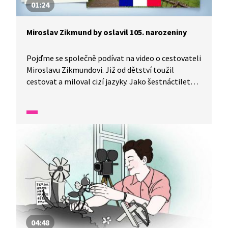
01:24
Miroslav Zikmund by oslavil 105. narozeniny
Pojďme se společně podívat na video o cestovateli
Miroslavu Zikmundovi. Již od dětství toužil
cestovat a miloval cizí jazyky. Jako šestnáctiletý
vlakem navštívil Podkarpatskou Rus. Spolu s Jiřím
Hanzelkou procestoval Afriku, Jižní Ameriku i Asii.
Později českoslovenští komunisté zakázali
cestovatelům vydávat knížky, až po pádu
komunistického režimu mohli opět cestovat
a vydávat cestopisy.
04:48