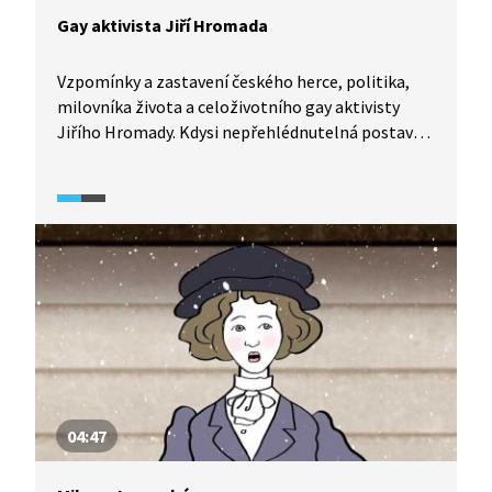
Gay aktivista Jiří Hromada
Vzpomínky a zastavení českého herce, politika,
milovníka života a celoživotního gay aktivisty
Jiřího Hromady. Kdysi nepřehlédnutelná postava
gay scény a nejvlivnější bojovník za práva
sexuálních menšin odešel ze světla reflektorů
a zpovzdálí sleduje, kam se ubírá emancipační
hnutí, které kdysi pomáhal stvořit. Kam se od té
doby posunulo?
04:47