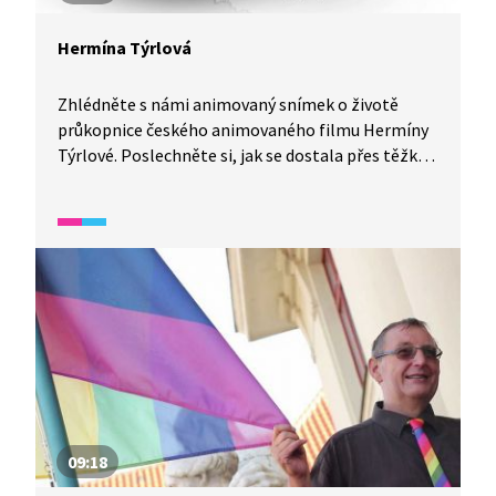
Hermína Týrlová
Zhlédněte s námi animovaný snímek o životě
průkopnice českého animovaného filmu Hermíny
Týrlové. Poslechněte si, jak se dostala přes těžké
začátky ve striktně mužském oboru až k mnoha
českým i zahraničním cenám v oblasti
animovaného filmu. A jaký je její recept na šťastný
život?
09:18