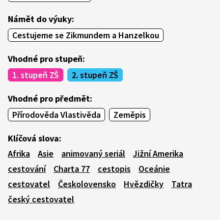
Námět do výuky:
Cestujeme se Zikmundem a Hanzelkou
Vhodné pro stupeň:
1. stupeň ZŠ
2. stupeň ZŠ
Vhodné pro předmět:
Přírodověda Vlastivěda
Zeměpis
Klíčová slova:
Afrika
Asie
animovaný seriál
Jižní Amerika
cestování
Charta 77
cestopis
Oceánie
cestovatel
Českolovensko
Hvězdičky
Tatra
český cestovatel