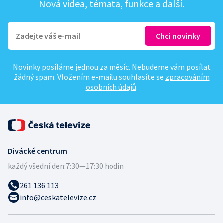
Nová videa, témata, funkce a další.
Novinky posíláme jednou za měsíc. Nebudeme vám posílat
žádný spam. Vložením e-mailu souhlasíte se
zpracováním
osobních údajů
.