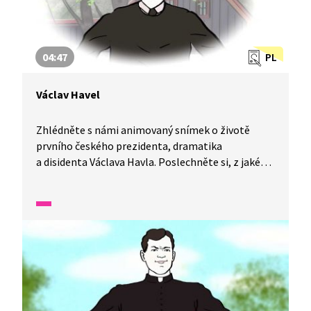
04:47
PL
Václav Havel
Zhlédněte s námi animovaný snímek o životě
prvního českého prezidenta, dramatika
a disidenta Václava Havla. Poslechněte si, z jaké
rodiny pocházel, jak pracoval v divadle, bojoval
za svobodu v naší zemi a svůj boj nevzdal ani
ve vězení. I díky tomu se dnes uděluje cena Václava
Havla těm, kteří přispěli k ochraně lidských práv.