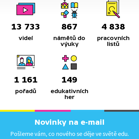
13 733
867
4 838
videí
námětů do
pracovních
výuky
listů
1 161
149
pořadů
edukativních
her
Novinky na e-mail
Pošleme vám, co nového se děje ve světě edu.