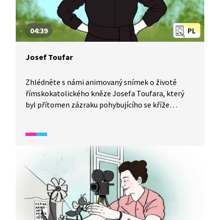
04:39
PL
Josef Toufar
Zhlédněte s námi animovaný snímek o životě
římskokatolického kněze Josefa Toufara, který
byl přítomen zázraku pohybujícího se kříže
v Číhošti. Podívejte se, jak se stal Josef knězem,
co všechno se musel naučit a jak komunistická
Státní bezpečnost zareagovala na zázrak
v Číhošti.