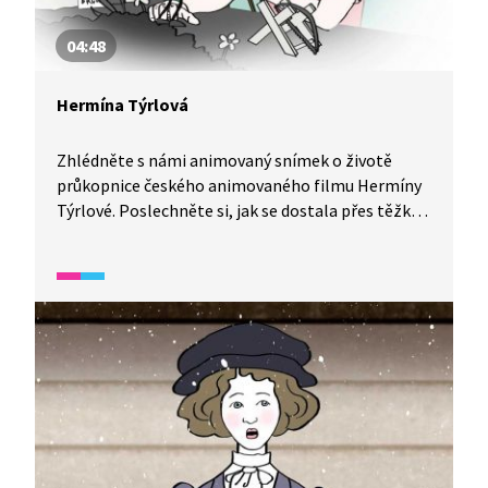
04:48
Hermína Týrlová
Zhlédněte s námi animovaný snímek o životě
průkopnice českého animovaného filmu Hermíny
Týrlové. Poslechněte si, jak se dostala přes těžké
začátky ve striktně mužském oboru až k mnoha
českým i zahraničním cenám v oblasti
animovaného filmu. A jaký je její recept na šťastný
život?