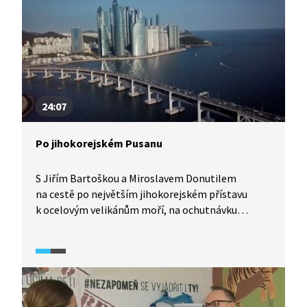
24:07
Po jihokorejském Pusanu
S Jiřím Bartoškou a Miroslavem Donutilem
na cestě po největším jihokorejském přístavu
k ocelovým velikánům moří, na ochutnávku
syrových ryb, do nekonečných pater prosklených
mrakodrapů i za papírovými střevíčky pro štěstí.
Vydejte se s námi do země, která skýtá tisíce
možností.