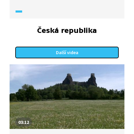
či Schwarzenbergové. V druhé polovině 20. století
sloužil protivzdušné obraně státu. Nyní se
o památku stará občanské sdružení a slouží
turistickému ruchu.
Česká republika
Další videa
03:12