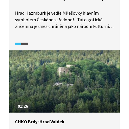
Hrad Hazmburk je vedle Milešovky hlavním
symbolem Českého středohoří. Tato gotická
zřícenina je dnes chráněna jako národní kulturní
památka. Zřícenin najdeme v oblasti Českého
středohoří hned několik. V závěru videa se
vypravíme ke Kamýku a dozvíme se o historii
osidlování tohoto území.
01:26
CHKO Brdy: Hrad Valdek