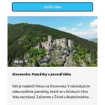
Další videa
08:39
Slovensko: Památky v povodí Váhu
Váh je nejdelší řekou na Slovensku. V následujícím
videu uvidíme památky, které se v blízkosti této
řeky nacházejí. Začneme v Žilině u Budatínského
hradu, poté se přesuneme ke zřícenině hradu