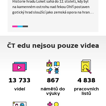
Historie hradu Loket sahá do 12. století, kdy byl
na kamenném ostrohu nad řekou Ohří postaven
gotický hrad sloužící jako zemská opora na hranici
s Chebskem, které v té době ještě nebylo součástí
českého státu. Důležitou roli hrál Loket
i pro mladého Karla IV., který v něm byl vězněn
za nepokojů proti králi Janu Lucemburskému.
Vězením se hrad stal i v 19. a 20. století.
ČT edu nejsou pouze videa
13 733
867
4 838
videí
námětů do
pracovních
výuky
listů