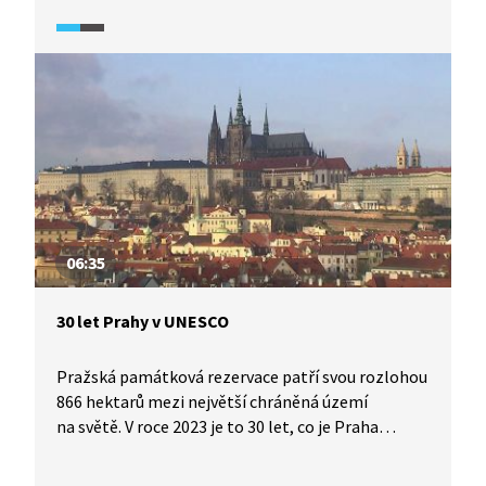
Strečno. Čeká nás také plavba po Váhu
na tradičních pltích.
06:35
30 let Prahy v UNESCO
Pražská památková rezervace patří svou rozlohou
866 hektarů mezi největší chráněná území
na světě. V roce 2023 je to 30 let, co je Praha
v UNESCO, ale prakticky po celou dobu jí hrozí
vyškrtnutí z tohoto prestižního seznamu. Hlavně