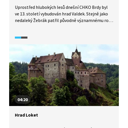
Uprostřed hlubokých lesů dnešní CHKO Brdy byl
ve 13. století vybudován hrad Valdek. Stejně jako
nedaleký Žebrák patřil původně významnému rodu
Zajíců. V rukách nových majitelů hrad upadal
a od 16. století zůstal opuštěn. Později byl však
Valdek inspirací pro spisovatele a také oblíbeným
cílem výletů skautů a trampů. Od roku 1965 je hrad
kulturní památkou.
04:20
Hrad Loket