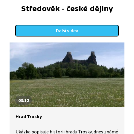
dozvíme více o historii i současném životě Inuitů.
Středověk - české dějiny
Další videa
03:12
Hrad Trosky
Ukázka popisuje historii hradu Trosky, dnes známé