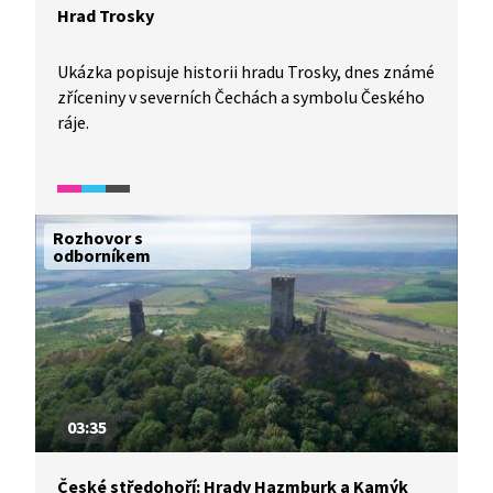
Hrad Trosky
Ukázka popisuje historii hradu Trosky, dnes známé
zříceniny v severních Čechách a symbolu Českého
ráje.
Rozhovor s
odborníkem
03:35
České středohoří: Hrady Hazmburk a Kamýk