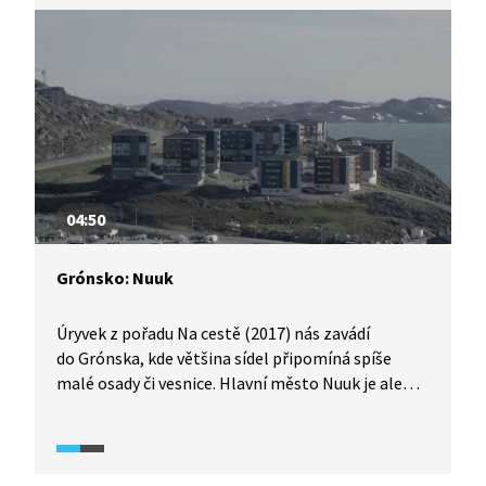
04:50
Grónsko: Nuuk
Úryvek z pořadu Na cestě (2017) nás zavádí
do Grónska, kde většina sídel připomíná spíše
malé osady či vesnice. Hlavní město Nuuk je ale
jiné, nechybí tu ani panelová výstavba, ani
obchodní centrum. Ačkoli Grónsko oficiálně stále
spadá pod Dánsko, má rozsáhlou autonomii
a vlastní parlament. Při návštěvě města se navíc