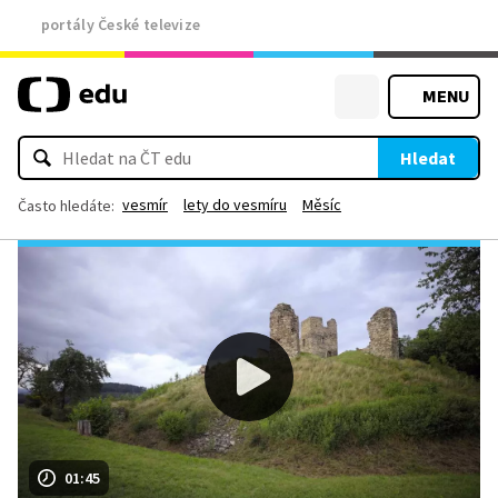
portály České televize
MENU
Hledat
vesmír
lety do vesmíru
Měsíc
Často hledáte:
01:45