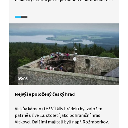
Zajíců. V rukách nových majitelů hrad upadal
a od 16. století zůstal opuštěn. Později byl však
Valdek inspirací pro spisovatele a také oblíbeným
cílem výletů skautů a trampů. Od roku 1965 je hrad
kulturní památkou.
05:05
Nejvýše položený český hrad
Vítkův kámen (též Vítkův hrádek) byl založen
patrně už ve 13. století jako pohraniční hrad
Vítkovci. Dalšími majiteli byli např. Rožmberkové