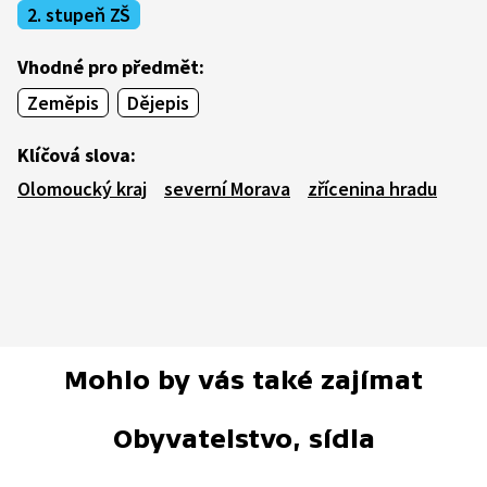
2. stupeň ZŠ
Vhodné pro předmět:
Zeměpis
Dějepis
Klíčová slova:
Olomoucký kraj
severní Morava
zřícenina hradu
Mohlo by vás také zajímat
Obyvatelstvo, sídla