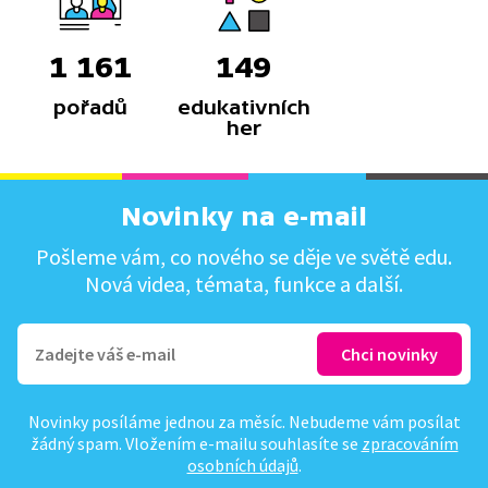
1 161
149
pořadů
edukativních
her
Novinky na e-mail
Pošleme vám, co nového se děje ve světě edu.
Nová videa, témata, funkce a další.
Novinky posíláme jednou za měsíc. Nebudeme vám posílat
žádný spam. Vložením e-mailu souhlasíte se
zpracováním
osobních údajů
.