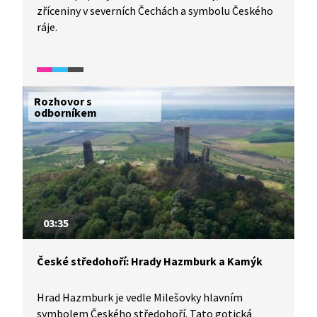
zříceniny v severních Čechách a symbolu Českého
ráje.
Rozhovor s
odborníkem
03:35
České středohoří: Hrady Hazmburk a Kamýk
Hrad Hazmburk je vedle Milešovky hlavním
symbolem Českého středohoří. Tato gotická