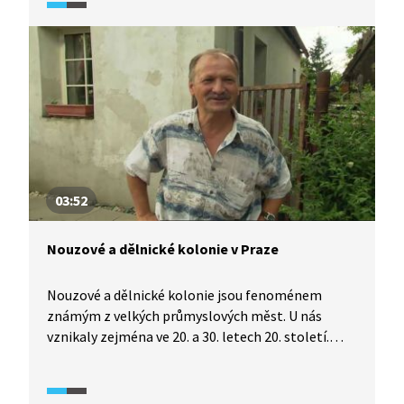
kvůli výškovým budovám.
03:52
Nouzové a dělnické kolonie v Praze
Nouzové a dělnické kolonie jsou fenoménem
známým z velkých průmyslových měst. U nás
vznikaly zejména ve 20. a 30. letech 20. století.
V posledních desetiletích řada z nich zmizela.
Zbylé jsou dnes využívané jako zahrádkářské
kolonie, jiné jsou trvale obývané dodnes.