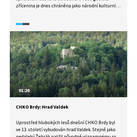
zřícenina je dnes chráněna jako národní kulturní
památka. Zřícenin najdeme v oblasti Českého
středohoří hned několik. V závěru videa se
vypravíme ke Kamýku a dozvíme se o historii
osidlování tohoto území.
01:26
CHKO Brdy: Hrad Valdek
Uprostřed hlubokých lesů dnešní CHKO Brdy byl
ve 13. století vybudován hrad Valdek. Stejně jako
nedaleký Žebrák patřil původně významnému rodu