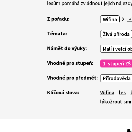
lesům pomáhá zvládnout jejich nájezdy
Z pořadu:
Wifina
Př
Témata:
Živá příroda
Námět do výuky:
Malí i velcí 
Vhodné pro stupeň:
1. stupeň ZŠ
Vhodné pro předmět:
Přírodověda 
Klíčová slova:
Wifina
les
lýkožrout sm