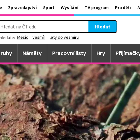
e
Zpravodajství
Sport
iVysílání
TV program
Pro děti
A
Hledat
Měsíc
vesmír
lety do vesmíru
hledáte:
ruhy
Náměty
Pracovní listy
Hry
Přijímačk