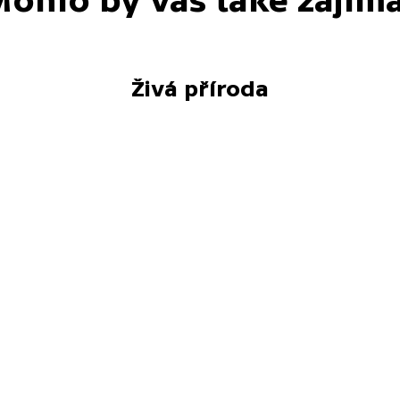
ohlo by vás také zajím
Živá příroda