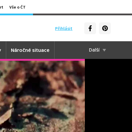
rt
Vše o ČT
Přihlásit
y
Náročné situace
Další