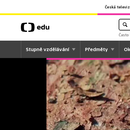
Česká televiz
Často 
Stupně vzdělávání
Předměty
Ok