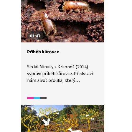
01:47
Příběh kůrovce
Seriál Minuty z Krkonoš (2014)
vypráví příběh kůrovce. Představí
nám život brouka, který
při přemnožení působí nejen
v našich lesích velké škody.