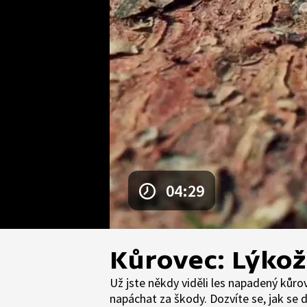
04:29
Kůrovec: Lýko
Už jste někdy viděli les napadený kůr
napáchat za škody. Dozvíte se, jak s