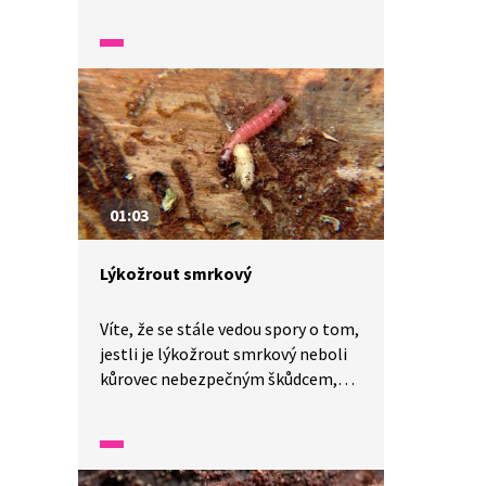
toho nejznámějšího z nich –
lýkožrouta smrkového, obecně
kůrovce.
01:03
Lýkožrout smrkový
Víte, že se stále vedou spory o tom,
jestli je lýkožrout smrkový neboli
kůrovec nebezpečným škůdcem,
nebo přirozenou součástí přírody?
V jedné minutě vám představíme
malé zázraky fauny a flóry v naší
zemi.