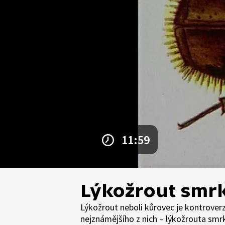
11:59
Lýkožrout smr
Lýkožrout neboli kůrovec je kontrover
nejznámějšího z nich – lýkožrouta smr