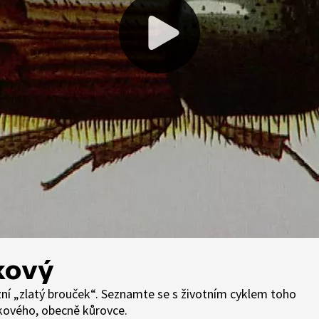
kový
zní „zlatý brouček“. Seznamte se s životním cyklem toho
kového, obecně kůrovce.