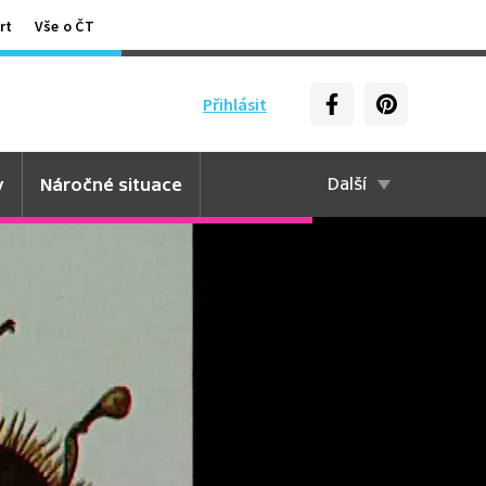
rt
Vše o ČT
Přihlásit
y
Náročné situace
Další