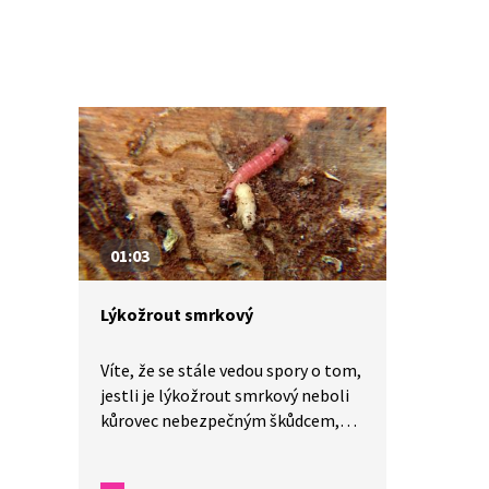
01:03
Lýkožrout smrkový
Víte, že se stále vedou spory o tom,
jestli je lýkožrout smrkový neboli
kůrovec nebezpečným škůdcem,
nebo přirozenou součástí přírody?
V jedné minutě vám představíme