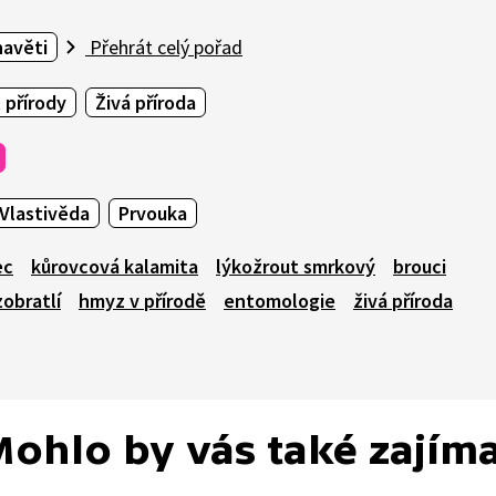
havěti
Přehrát celý pořad
 přírody
Živá příroda
Vlastivěda
Prvouka
ec
kůrovcová kalamita
lýkožrout smrkový
brouci
obratlí
hmyz v přírodě
entomologie
živá příroda
ohlo by vás také zajím