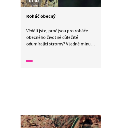
01:02
Roháč obecný
Věděli jste, proč jsou pro roháče
obecného životně důležité
odumírající stromy? V jedné minutě
vám představíme malé zázraky
fauny a flory v naší zemi.