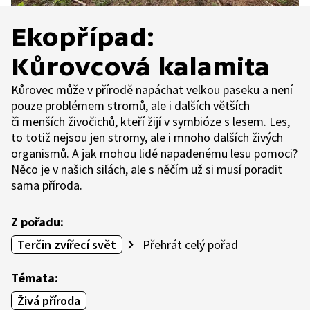
Ekopřípad:
Kůrovcová kalamita
Kůrovec může v přírodě napáchat velkou paseku a není
pouze problémem stromů, ale i dalších větších
či menších živočichů, kteří žijí v symbióze s lesem. Les,
to totiž nejsou jen stromy, ale i mnoho dalších živých
organismů. A jak mohou lidé napadenému lesu pomoci?
Něco je v našich silách, ale s něčím už si musí poradit
sama příroda.
Z pořadu:
Terčin zvířecí svět
Přehrát celý pořad
Témata:
Živá příroda