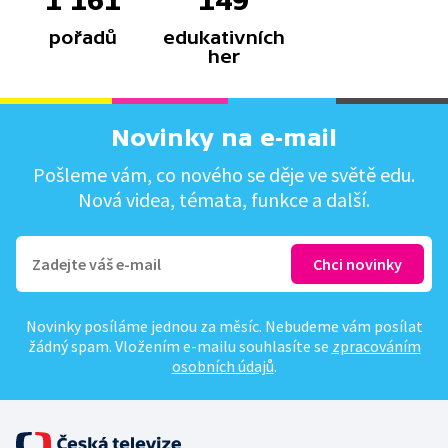
1 161
149
pořadů
edukativních
her
Novinky na e-mail
Pošleme vám, co nového se děje ve světě edu.
Nová videa, témata, funkce a další.
Novinky posíláme jednou za měsíc. Nebudeme vám posílat
žádný spam. Vložením e-mailu souhlasíte se
zpracováním
osobních údajů
.