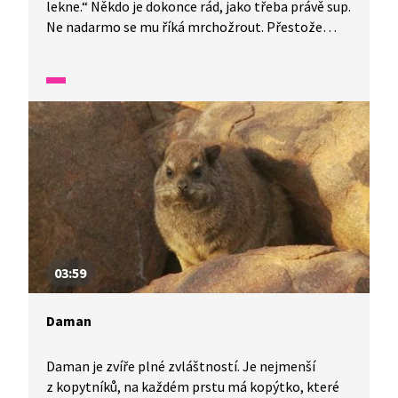
lekne.“ Někdo je dokonce rád, jako třeba právě sup.
Ne nadarmo se mu říká mrchožrout. Přestože
svým dvoumetrovým rozpětím křídel by mohl
konkurovat nejednomu dravci, sám nic neloví.
Pouze si počká na zbytky. Africká příroda je
fascinující organismus. Druhý největší a zároveň
nejteplejší kontinent světa. Proto se neváhejte
vydat za dalším dobrodružstvím právě sem.
03:59
Daman
Daman je zvíře plné zvláštností. Je nejmenší
z kopytníků, na každém prstu má kopýtko, které