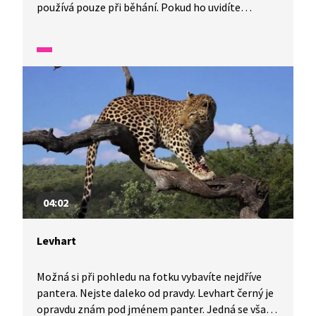
používá pouze při běhání. Pokud ho uvidíte
usmívat se, všimnete si, že má dva kly. Je totiž
nejbližší příbuzný slona, ačkoli na to vůbec
nevypadá. Africká příroda je fascinující organismus.
Druhý největší a zároveň nejteplejší kontinent
světa. Proto se neváhejte vydat za dalším
dobrodružstvím právě sem.
04:02
Levhart
Možná si při pohledu na fotku vybavíte nejdříve
pantera. Nejste daleko od pravdy. Levhart černý je
opravdu znám pod jménem panter. Jedná se však