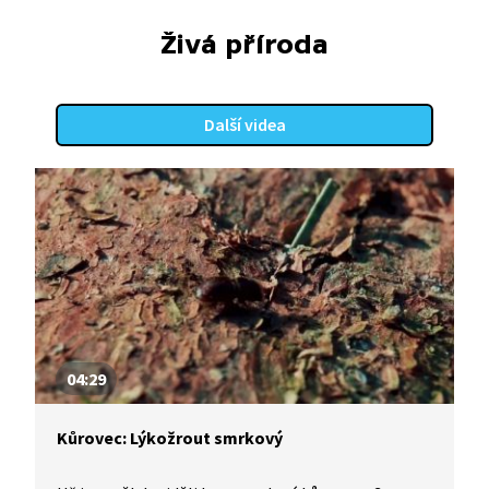
Živá příroda
Další videa
04:29
Kůrovec: Lýkožrout smrkový