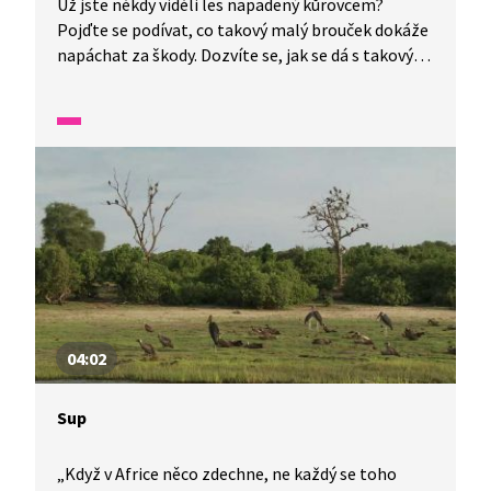
Už jste někdy viděli les napadený kůrovcem?
Pojďte se podívat, co takový malý brouček dokáže
napáchat za škody. Dozvíte se, jak se dá s takovým
lýkožroutem smrkovým zatočit a co našim lesům
pomáhá zvládnout jejich nájezdy. Kácet, nebo
nekácet? Co si myslíte vy?
04:02
Sup
„Když v Africe něco zdechne, ne každý se toho