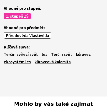
Vhodné pro stupeň:
1. stupeň ZŠ
Vhodné pro předmět:
Přírodověda Vlastivěda
Klíčová slova:
Terčin zvířecí svět
les
Terčin svět
kůrovec
ekosystém les
kůrovcová kalamita
Mohlo by vás také zajímat