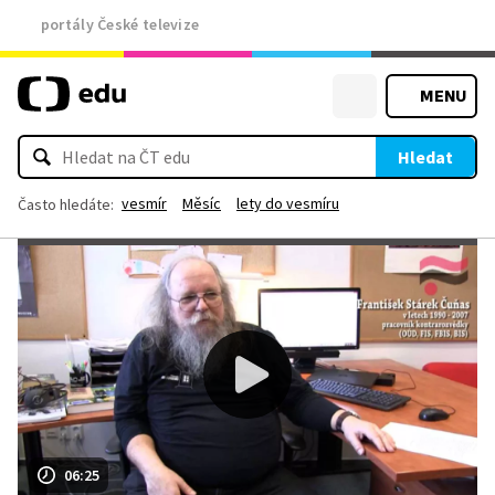
portály České televize
MENU
Hledat
vesmír
Měsíc
lety do vesmíru
Často hledáte:
06:25