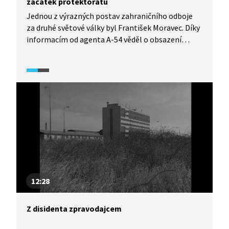
začátek protektorátu
Jednou z výrazných postav zahraničního odboje
za druhé světové války byl František Moravec. Díky
informacím od agenta A-54 věděl o obsazení
českých zemí 15. března 1939, a tak ve spolupráci
s britskou tajnou službou zorganizoval odlet úzké
skupiny elitních zpravodajců s nejcitlivějšími
materiály české zpravodajské služby do Anglie.
12:28
Z disidenta zpravodajcem