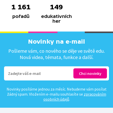
1 161
149
pořadů
edukativních
her
Novinky na e-mail
Pošleme vám, co nového se děje ve světě edu.
Nová videa, témata, funkce a další.
Novinky posíláme jednou za měsíc. Nebudeme vám posílat
žádný spam. Vložením e-mailu souhlasíte se
zpracováním
osobních údajů
.