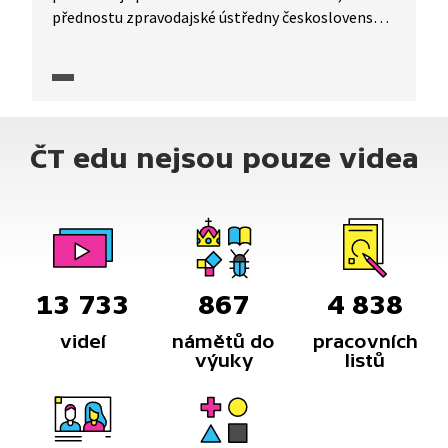
přednostu zpravodajské ústředny československé
exilové vlády i další zpravodajce po vypuknutí
druhé světové války.Ústy Moravce je představen
Edvard Beneš jako jediná osoba, která může stát
v čele druhého pokusu o vybudování
samostatnostého Československa.
ČT edu nejsou pouze videa
13 733
867
4 838
videí
námětů do
pracovních
výuky
listů