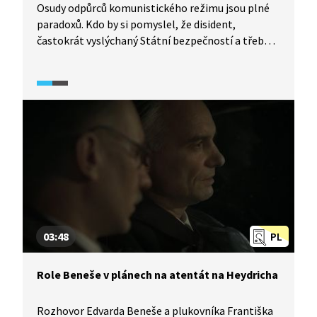
Osudy odpůrců komunistického režimu jsou plné
paradoxů. Kdo by si pomyslel, že disident,
častokrát vyslýchaný Státní bezpečností a třeba
i justicí odsouzený, bude za pár let, po změně
režimu, příslušníkem bezpečnostních služeb.
Podívejte se na příběhy dvou disidentů, které se
v mnohém liší a v mnohém jsou si podobné.
Jedním je František "Čuňas" Stárek, který byl
představitelem undergroundu a vydával časopis
Vokno, a druhým Vladimír Hučín, který asi jako
jediný vystoupil proti normalizaci ozbrojeným
odporem.
03:48
PL
Role Beneše v plánech na atentát na Heydricha
Rozhovor Edvarda Beneše a plukovníka Františka