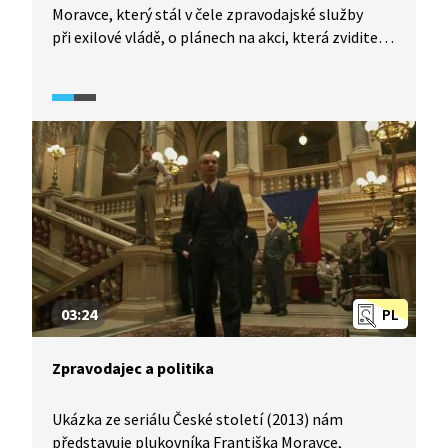
Moravce, který stál v čele zpravodajské služby
při exilové vládě, o plánech na akci, která zviditelní
odboj. Jaké motivace za ní stály?
03:24
PL
Zpravodajec a politika
Ukázka ze seriálu České století (2013) nám
představuje plukovníka Františka Moravce,