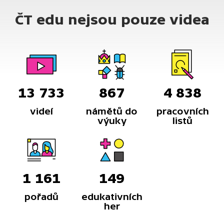
má vytahovat, a ne být vytahován. Zkrátka
ČT edu nejsou pouze videa
nepostradatelný stroj pro všechny. Nejen
zemědělce, ale i pro zapadlé automobilisty.
13 733
867
4 838
videí
námětů do
pracovních
výuky
listů
1 161
149
pořadů
edukativních
her