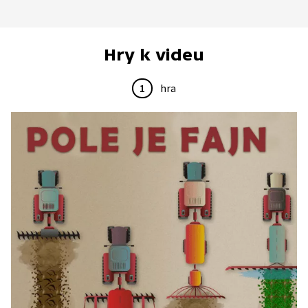
Hry k videu
1
hra