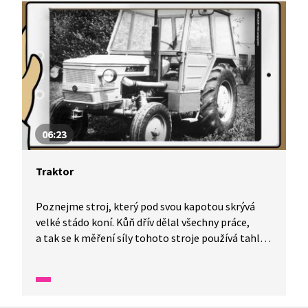
06:23
Traktor
Poznejme stroj, který pod svou kapotou skrývá
velké stádo koní. Kůň dřív dělal všechny práce,
a tak se k měření síly tohoto stroje používá tahle
jednotka. Využití traktoru v zemědělství je
opravdu široké. Pro tažení, nesení, tlačení, ale
i k pohonu jiných zemědělských strojů, pro svou
průchodnost těžkým terénem. Protože traktor