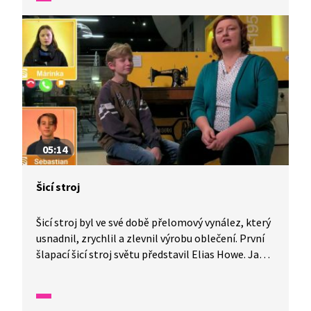
Dozvíte se, jak probíhá výroba tofu a jak funguje
mikrovlnná trouba.
05:14
Šicí stroj
Šicí stroj byl ve své době přelomový vynález, který
usnadnil, zrychlil a zlevnil výrobu oblečení. První
šlapací šicí stroj světu představil Elias Howe. Jak
se od té doby šicí stroje vyvinuly? To a mnohem
více se dozvíte v reportáži z Wifiny.