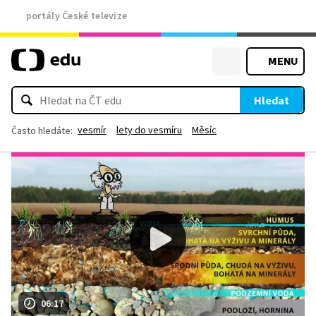
portály České televize
MENU
Hledat
vesmír
lety do vesmíru
Měsíc
Často hledáte:
06:17