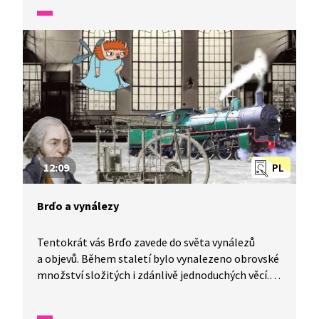
a jsou schopny fungovat téměř bez řidiče.
Představte si, že zvládnou i vypočítat, kolik obilí
sklidily. Divíte se? No, Jonáš s Karlem se divili taky.
12:09
PL
Brďo a vynálezy
Tentokrát vás Brďo zavede do světa vynálezů
a objevů. Během staletí bylo vynalezeno obrovské
množství složitých i zdánlivě jednoduchých věcí.
Jak ovlivnily život člověka? Třeba vynález pluhu,
kola, kompasu, parního stroje, žárovky a dalších?