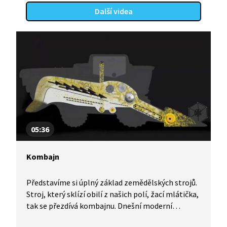
Další videa
05:36
Kombajn
Představíme si úplný základ zemědělských strojů.
Stroj, který sklízí obilí z našich polí, žací mlátička,
tak se přezdívá kombajnu. Dnešní moderní
kombajny mají v sobě zabudované GPS navigace