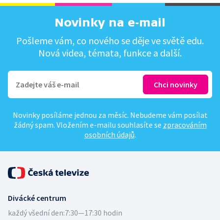
Novinky na e-mail
Pošleme vám, co nového se děje ve světě edu.
Nová videa, témata, funkce a další.
Novinky posíláme jednou za měsíc. Nebudeme vám posílat
žádný spam. Vložením e-mailu souhlasíte se
zpracováním
osobních údajů
.