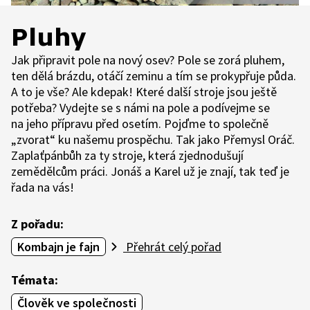
Pluhy
Jak připravit pole na nový osev? Pole se zorá pluhem,
ten dělá brázdu, otáčí zeminu a tím se prokypřuje půda.
A to je vše? Ale kdepak! Které další stroje jsou ještě
potřeba? Vydejte se s námi na pole a podívejme se
na jeho přípravu před osetím. Pojďme to společně
„zvorat“ ku našemu prospěchu. Tak jako Přemysl Oráč.
Zaplaťpánbůh za ty stroje, která zjednodušují
zemědělcům práci. Jonáš a Karel už je znají, tak teď je
řada na vás!
Z pořadu:
Kombajn je fajn
Přehrát celý pořad
Témata:
Člověk ve společnosti