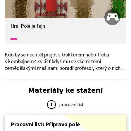
Hra: Pole je fajn
Kdo by se nechtěl projet s traktorem nebo třeba
s kombajnem? Zvlášť když mu se všemi těmi
zemědělskými mašinami poradí profesor, který o nich ví
úplně všechno. Vyzvěte své žáky, ať se postarají o pole
a úrodu. Procvičí si, jak se o pole postarat a budou se
také skvěle bavit.
Materiály ke stažení
1
pracovní list
Pracovní list: Příprava pole