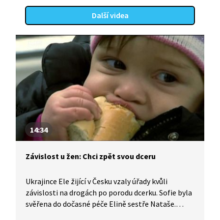
Další videa
14:34
Závislost u žen: Chci zpět svou dceru
Ukrajince Ele žijící v Česku vzaly úřady kvůli
závislosti na drogách po porodu dcerku. Sofie byla
svěřena do dočasné péče Elině sestře Nataše.
Přestože Ela už rok abstinuje, sestra Nataša jí