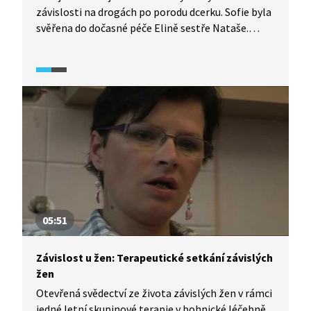
závislosti na drogách po porodu dcerku. Sofie byla
svěřena do dočasné péče Elině sestře Nataše.
Přestože Ela už rok abstinuje, sestra Nataša jí
nevěří a s návratem dítěte, ale ani s kontaktem
s Elou, nesouhlasí. Ela, která svou sestru celé
dětství vnímala jako svůj vzor, se pokouší udělat
v situaci jasno s pomocí rodinných konstelací
a doufá, že najde dostatek síly vzdorovat sestře.
Vybojuje si Ela svou abstinencí dceru zpět?
05:51
Závislost u žen: Terapeutické setkání závislých
žen
Otevřená svědectví ze života závislých žen v rámci
jedné letní skupinové terapie v bohnické léčebně.