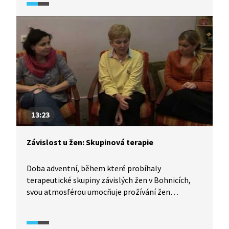
reagují, nabízejí si vzájemně řešení, povzbuzují se,
jiné se bojí, že už své problémy vyřešit nedokážou.
13:23
Závislost u žen: Skupinová terapie
Doba adventní, během které probíhaly
terapeutické skupiny závislých žen v Bohnicích,
svou atmosférou umocňuje prožívání žen
bojujících se závislostí. Téma skupinové terapie je
zaměřeno zejména na rodinné vztahy a jejich
provázanost s problémy závislosti. Ukazuje se, že