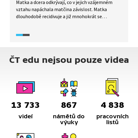
Matka a dcera odkrývají, co v jejich vzájemném
vztahu napáchala matčina závislost. Matka
dlouhodobě recidivuje a již mnohokrát se
v opilosti pokusila o sebevraždu, ale dcera ji vždy
zachránila. Vidíme lži, kterých se matka kvůli
alkoholu dopouštěla, i následky, které si dcera
s sebou stále nese.
ČT edu nejsou pouze videa
13 733
867
4 838
videí
námětů do
pracovních
výuky
listů