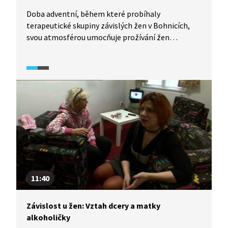
Doba adventní, během které probíhaly
terapeutické skupiny závislých žen v Bohnicích,
svou atmosférou umocňuje prožívání žen
bojujících se závislostí. Téma skupinové terapie je
zaměřeno zejména na rodinné vztahy a jejich
provázanost s problémy závislosti. Ukazuje se, že
jde o spojené nádoby.
11:40
Závislost u žen: Vztah dcery a matky
alkoholičky