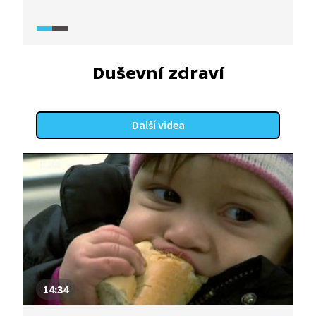
v opilosti pokusila o sebevraždu, ale dcera ji vždy
zachránila. Vidíme lži, kterých se matka kvůli
alkoholu dopouštěla, i následky, které si dcera
s sebou stále nese.
Duševní zdraví
Další videa
14:34