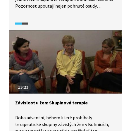
Pozornost upoutají nejen pohnuté osudy
jednotlivých respondentek, ale také situace, které
v rámci kruhu skupiny vznikají: ženy na sebe živě
reagují, nabízejí si vzájemně řešení, povzbuzují se,
jiné se bojí, že už své problémy vyřešit nedokážou.
13:23
Závislost u žen: Skupinová terapie
Doba adventní, během které probíhaly
terapeutické skupiny závislých žen v Bohnicích,