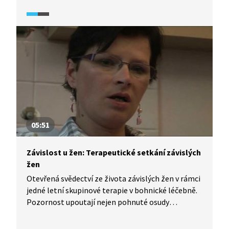
nevěří a s návratem dítěte, ale ani s kontaktem
s Elou, nesouhlasí. Ela, která svou sestru celé
dětství vnímala jako svůj vzor, se pokouší udělat
v situaci jasno s pomocí rodinných konstelací
a doufá, že najde dostatek síly vzdorovat sestře.
Vybojuje si Ela svou abstinencí dceru zpět?
05:51
Závislost u žen: Terapeutické setkání závislých
žen
Otevřená svědectví ze života závislých žen v rámci
jedné letní skupinové terapie v bohnické léčebně.
Pozornost upoutají nejen pohnuté osudy
jednotlivých respondentek, ale také situace, které
v rámci kruhu skupiny vznikají: ženy na sebe živě