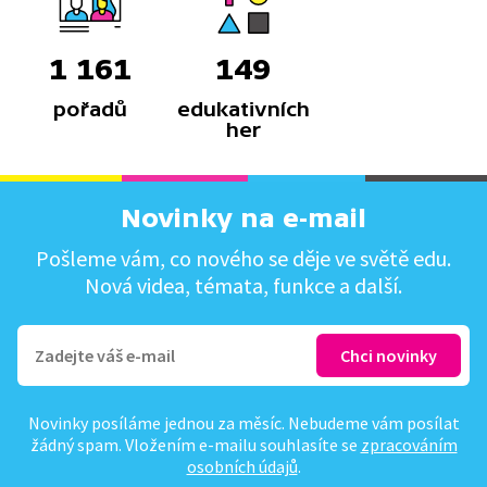
1 161
149
pořadů
edukativních
her
Novinky na e-mail
Pošleme vám, co nového se děje ve světě edu.
Nová videa, témata, funkce a další.
Novinky posíláme jednou za měsíc. Nebudeme vám posílat
žádný spam. Vložením e-mailu souhlasíte se
zpracováním
osobních údajů
.