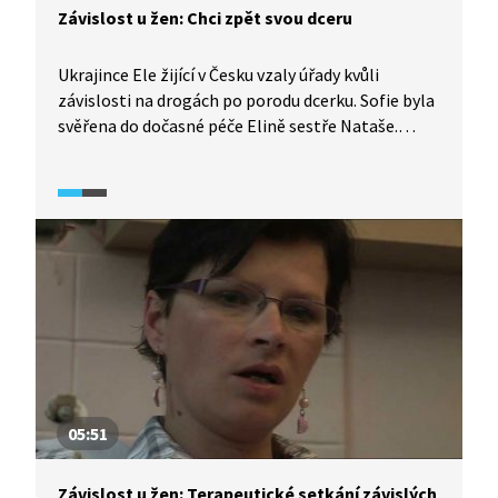
Závislost u žen: Chci zpět svou dceru
Ukrajince Ele žijící v Česku vzaly úřady kvůli
závislosti na drogách po porodu dcerku. Sofie byla
svěřena do dočasné péče Elině sestře Nataše.
Přestože Ela už rok abstinuje, sestra Nataša jí
nevěří a s návratem dítěte, ale ani s kontaktem
s Elou, nesouhlasí. Ela, která svou sestru celé
dětství vnímala jako svůj vzor, se pokouší udělat
v situaci jasno s pomocí rodinných konstelací
a doufá, že najde dostatek síly vzdorovat sestře.
Vybojuje si Ela svou abstinencí dceru zpět?
05:51
Závislost u žen: Terapeutické setkání závislých