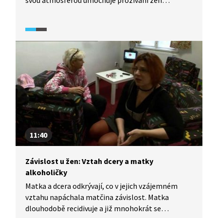
svou atmosférou umocňuje prožívání žen
bojujících se závislostí. Téma skupinové terapie je
zaměřeno zejména na rodinné vztahy a jejich
provázanost s problémy závislosti. Ukazuje se, že
jde o spojené nádoby.
11:40
Závislost u žen: Vztah dcery a matky
alkoholičky
Matka a dcera odkrývají, co v jejich vzájemném
vztahu napáchala matčina závislost. Matka
dlouhodobě recidivuje a již mnohokrát se