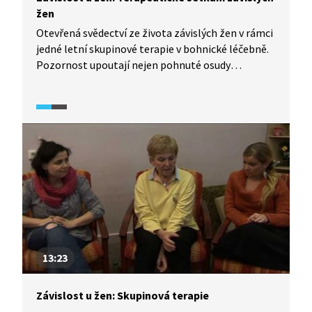
žen
Otevřená svědectví ze života závislých žen v rámci
jedné letní skupinové terapie v bohnické léčebně.
Pozornost upoutají nejen pohnuté osudy
jednotlivých respondentek, ale také situace, které
v rámci kruhu skupiny vznikají: ženy na sebe živě
reagují, nabízejí si vzájemně řešení, povzbuzují se,
jiné se bojí, že už své problémy vyřešit nedokážou.
13:23
Závislost u žen: Skupinová terapie