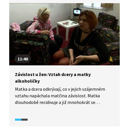
jde o spojené nádoby.
11:40
Závislost u žen: Vztah dcery a matky
alkoholičky
Matka a dcera odkrývají, co v jejich vzájemném
vztahu napáchala matčina závislost. Matka
dlouhodobě recidivuje a již mnohokrát se
v opilosti pokusila o sebevraždu, ale dcera ji vždy
zachránila. Vidíme lži, kterých se matka kvůli
alkoholu dopouštěla, i následky, které si dcera
s sebou stále nese.