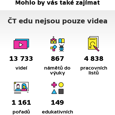
Mohlo by vás také zajímat
ČT edu nejsou pouze videa
13 733
867
4 838
videí
námětů do
pracovních
výuky
listů
1 161
149
pořadů
edukativních