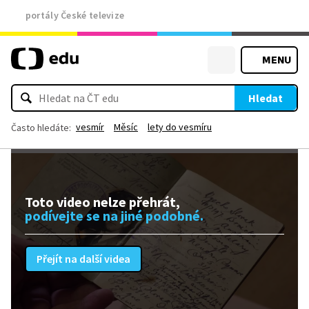
portály České televize
MENU
Hledat
vesmír
Měsíc
lety do vesmíru
Často hledáte:
Toto video nelze přehrát,
podívejte se na jiné podobné.
Přejít na další videa