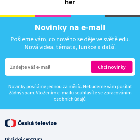
her
Novinky na e-mail
Pošleme vám, co nového se děje ve světě edu.
Nová videa, témata, funkce a další.
Novinky posíláme jednou za měsíc. Nebudeme vám posílat
žádný spam. Vložením e-mailu souhlasíte se
zpracováním
osobních údajů
.