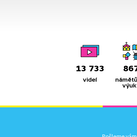
13 733
86
videí
námětů
výuk
Pošleme vám, 