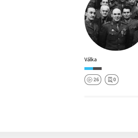
Válka
26
0