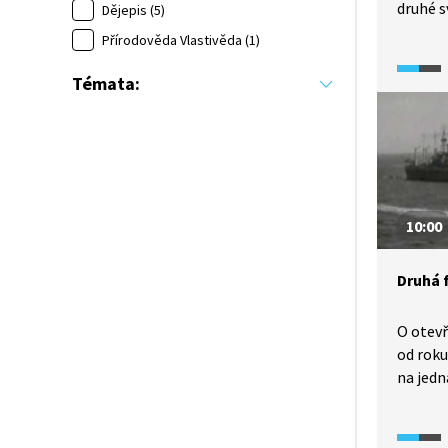
druhé s
Dějepis (5)
tak tol
Přírodověda Vlastivěda (1)
a urych
nadvlá
Témata:
si něk
a pozne
při vylo
10:00
Druhá 
O otevř
od roku
na jedn
Proč dr
jí říká
vyloděn