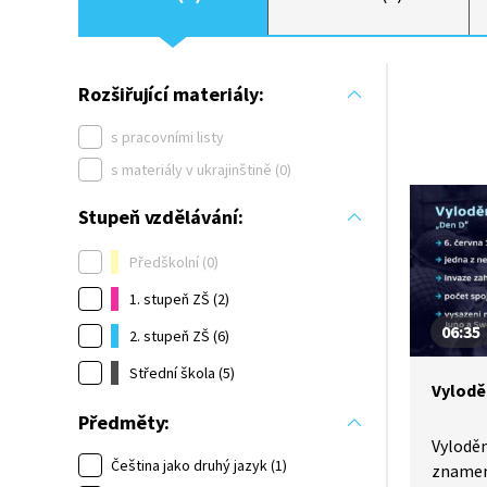
Rozšiřující materiály:
s pracovními listy
s materiály v ukrajinštině (0)
Stupeň vzdělávání:
Předškolní (0)
1. stupeň ZŠ (2)
06:35
2. stupeň ZŠ (6)
Střední škola (5)
Vylodě
Předměty:
Vyloděn
Čeština jako druhý jazyk (1)
znamena