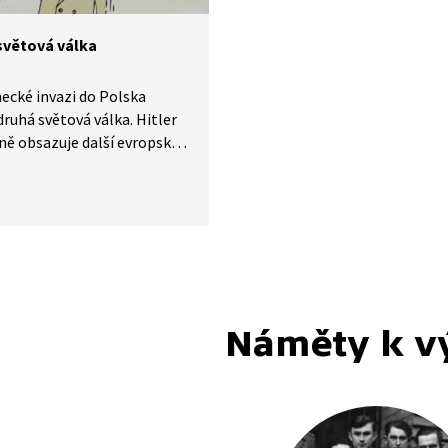
světová válka
ecké invazi do Polska
druhá světová válka. Hitler
ě obsazuje další evropské
akou roli sehráli v této
ští vojáci, především
i a Sovětském svazu?
Náměty k v