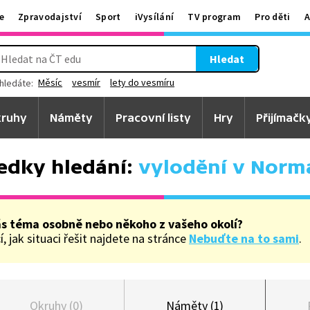
e
Zpravodajství
Sport
iVysílání
TV program
Pro děti
A
Hledat
Měsíc
vesmír
lety do vesmíru
hledáte:
ruhy
Náměty
Pracovní listy
Hry
Přijímačk
edky hledání:
vylodění v Norm
ás téma osobně nebo někoho z vašeho okolí?
, jak situaci řešit najdete na stránce
Nebuďte na to sami
.
Okruhy (0)
Náměty (1)