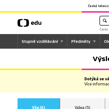
Česká televiz
Často 
Stupně vzdělávání
Předměty
Ok
Výsl
Dotýká se v
Více informací
Vše (6)
Videa (5)