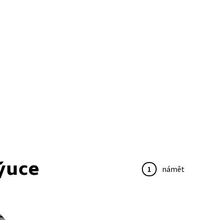
ýuce
1
námět