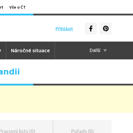
rt
Vše o ČT
Přihlásit
y
Náročné situace
Další
andii
Pracovní listy (0)
Pořady (0)