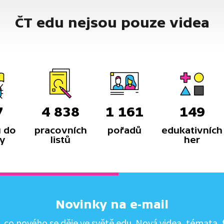
ČT edu nejsou pouze videa
7
4 838
1 161
149
 do
pracovních
pořadů
edukativních
y
listů
her
Novinky na e-mail
co nového se děje ve světě edu. Nová videa, témata, f