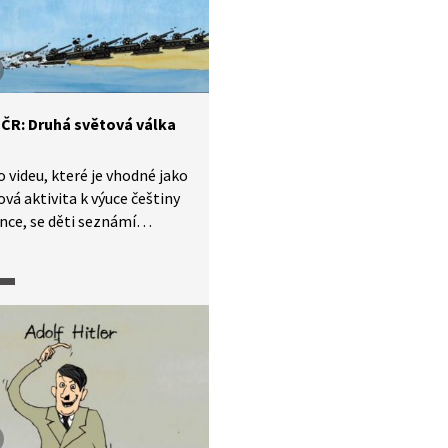
stickým Německem a jeho
y. Jak se mu podařilo
ky přežít až do roku 1968?
v ČR: Druhá světová válka
 videu, které je vhodné jako
vá aktivita k výuce češtiny
ince, se děti seznámí
vými událostmi
ostmi české historie. Díl je
ný na druhou světovou
Je vhodný především
ně pokročilé žáky staršího
o věku.