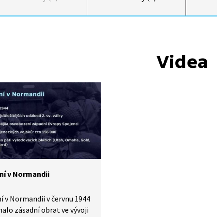
Videa
ní v Normandii
í v Normandii v červnu 1944
lo zásadní obrat ve vývoji