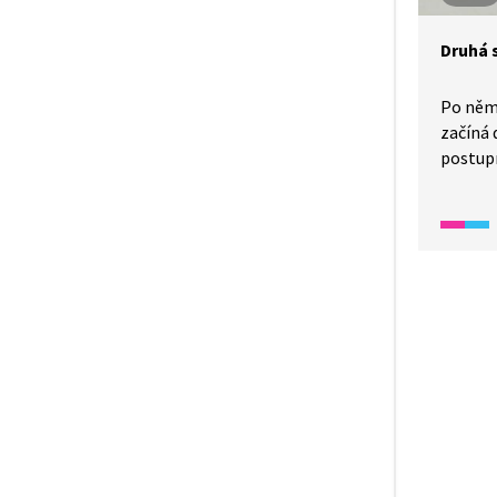
Druhá 
Po něm
začíná 
postupn
země. J
době če
v Angli