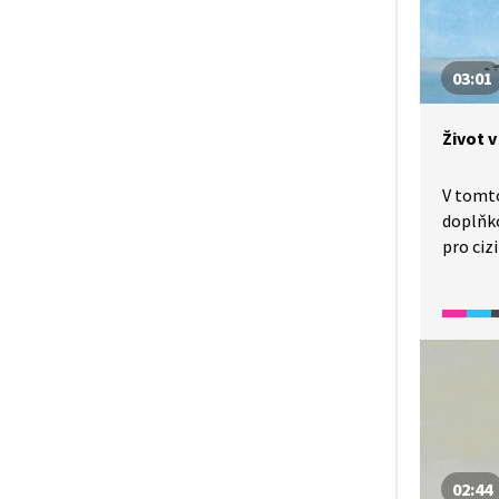
a naci
satelit
politic
03:01
Život 
V tomto
doplňko
pro ciz
s klíčo
a osobn
zaměře
válku. 
pro mír
školníh
02:44