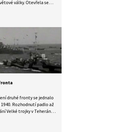
větové války. Otevřela se
ik očekávaná druhá fronta
lila konec nacistické
dy nad Evropou. Připomeňte
teré momenty dne D
jte českou stopu
dění.
fronta
ení druhé fronty se jednalo
 1940. Rozhodnutí padlo až
ání Velké trojky v Teheránu.
uhá fronta vznikla a proč se
 druhá? Co předcházelo
í v Normandii v červnu