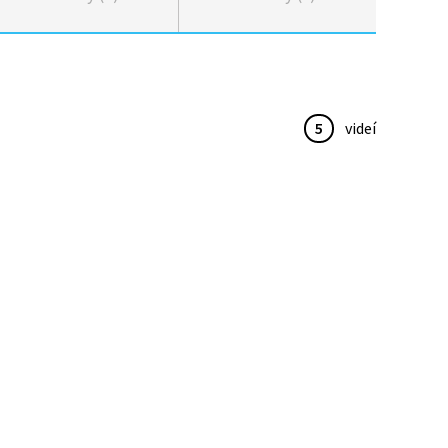
5
videí