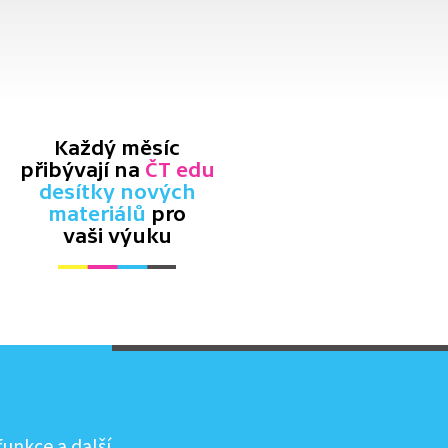
Každý měsíc
přibývají na
ČT edu
desítky nových
materiálů
pro
vaši výuku
unkce a další.