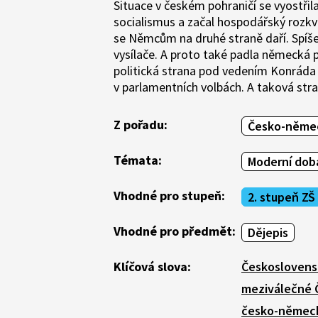
Situace v českém pohraničí se vyostřila
socialismus a začal hospodářský rozkvě
se Němcům na druhé straně daří. Spíš
vysílače. A proto také padla německá
politická strana pod vedením Konráda 
v parlamentních volbách. A taková stra
Z pořadu:
Česko-němec
Témata:
Moderní doba
Vhodné pro stupeň:
2. stupeň ZŠ
Vhodné pro předmět:
Dějepis
Klíčová slova:
Českoslovens
meziválečné 
česko-němec