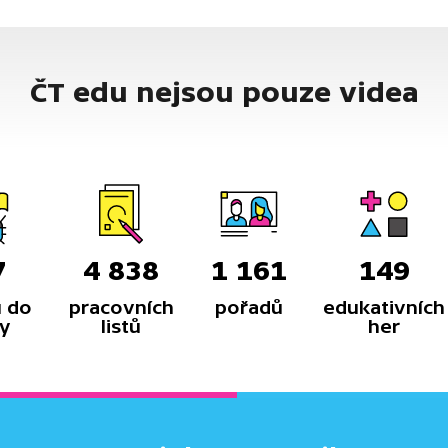
ČT edu nejsou pouze videa
7
4 838
1 161
149
 do
pracovních
pořadů
edukativních
y
listů
her