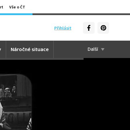
rt
Vše o ČT
Přihlásit
y
Náročné situace
Další