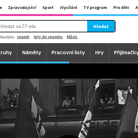
e
Zpravodajství
Sport
iVysílání
TV program
Pro děti
A
Hledat
vesmír
lety do vesmíru
Měsíc
hledáte:
ruhy
Náměty
Pracovní listy
Hry
Přijímačk