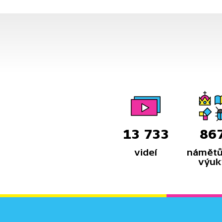
mnozí východní Němci pokusili
opustit východní blok proniknutím
do velvyslanectví Spolkové
republiky Německo v Praze.
Podívejte se na dobové záběry
z října roku 1989, které nikdy
neměli spatřit diváci. Změna
poměrů ale rozhodla jinak.
13 733
86
videí
námětů
výuk