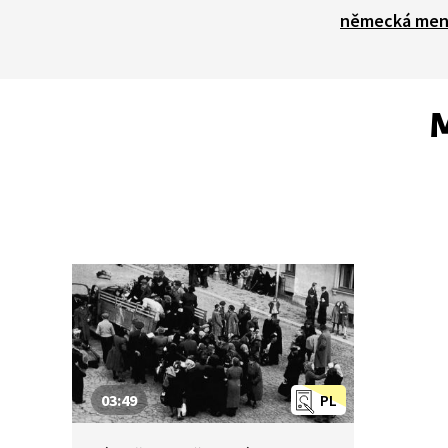
německá men
M
03:49
PL