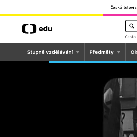
Česká televiz
Často 
Stupně vzdělávání
Předměty
Ok