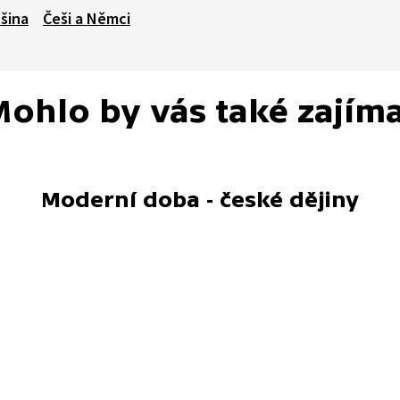
šina
Češi a Němci
ohlo by vás také zajím
Moderní doba - české dějiny