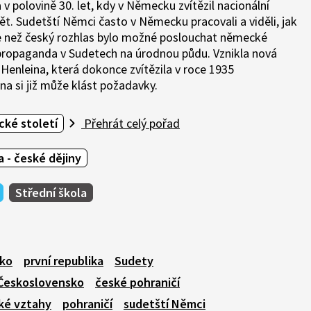
 v polovině 30. let, kdy v Německu zvítězil nacionální
t. Sudetští Němci často v Německu pracovali a viděli, jak
e než český rozhlas bylo možné poslouchat německé
 propaganda v Sudetech na úrodnou půdu. Vznikla nová
Henleina, která dokonce zvítězila v roce 1935
na si již může klást požadavky.
ké století
Přehrát celý pořad
 - české dějiny
Střední škola
ko
první republika
Sudety
Československo
české pohraničí
ké vztahy
pohraničí
sudetští Němci