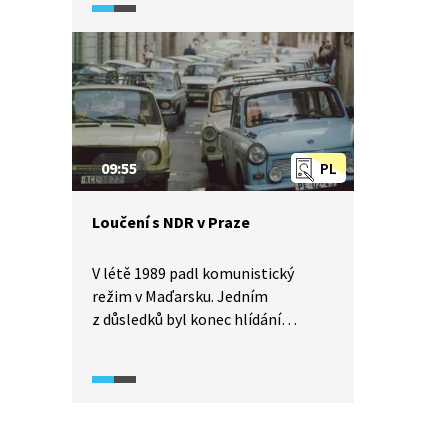
a zájmy sudetských Němců
v Československu, ale také hodnoty
demokracie a svobody.
09:55
PL
Loučení s NDR v Praze
V létě 1989 padl komunistický
režim v Maďarsku. Jedním
z důsledků byl konec hlídání
hranice s Rakouskem. Toho využily
tisíce občanu Německé
demokratické republiky k cestě
za svobodou do západního
Německa. Po uzavření této cesty se