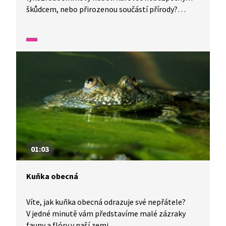
škůdcem, nebo přirozenou součástí přírody?
V jedné minutě vám představíme malé zázraky
fauny a flóry v naší zemi.
01:03
Kuňka obecná
Víte, jak kuňka obecná odrazuje své nepřátele?
V jedné minutě vám představíme malé zázraky
fauny a flóry v naší zemi.