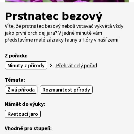
Prstnatec bezový
Víte, že prstnatec bezový neboli vstavač vykvétá vždy
jako první orchidej jara? V jedné minutě vám
představíme malé zázraky fauny a flóry v naší zemi.
Z pořadu:
Minuty z přírody
Přehrát celý pořad
Témata:
Živá příroda
Rozmanitost přírody
Námět do výuky:
Kvetoucí jaro
Vhodné pro stupeň: