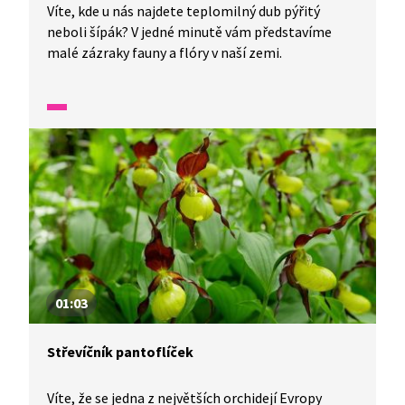
Víte, kde u nás najdete teplomilný dub pýřitý
neboli šípák? V jedné minutě vám představíme
malé zázraky fauny a flóry v naší zemi.
01:03
Střevíčník pantoflíček
Víte, že se jedna z největších orchidejí Evropy