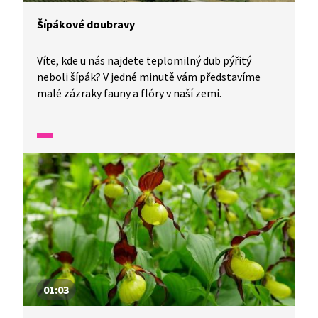
Šípákové doubravy
Víte, kde u nás najdete teplomilný dub pýřitý
neboli šípák? V jedné minutě vám představíme
malé zázraky fauny a flóry v naší zemi.
01:03