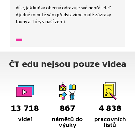
Víte, jak kuňka obecná odrazuje své nepřátele?
V jedné minutě vám představíme malé zázraky
fauny a flóry v naší zemi.
ČT edu nejsou pouze videa
13 718
867
4 838
videí
námětů do
pracovních
výuky
listů