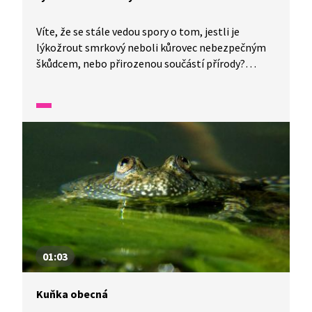
Víte, že se stále vedou spory o tom, jestli je
lýkožrout smrkový neboli kůrovec nebezpečným
škůdcem, nebo přirozenou součástí přírody?
V jedné minutě vám představíme malé zázraky
fauny a flóry v naší zemi.
01:03
Kuňka obecná