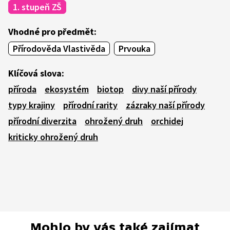
1. stupeň ZŠ
Vhodné pro předmět:
Přírodověda Vlastivěda
Prvouka
Klíčová slova:
příroda
ekosystém
biotop
divy naší přírody
typy krajiny
přírodní rarity
zázraky naší přírody
přírodní diverzita
ohrožený druh
orchidej
kriticky ohrožený druh
Mohlo by vás také zajímat