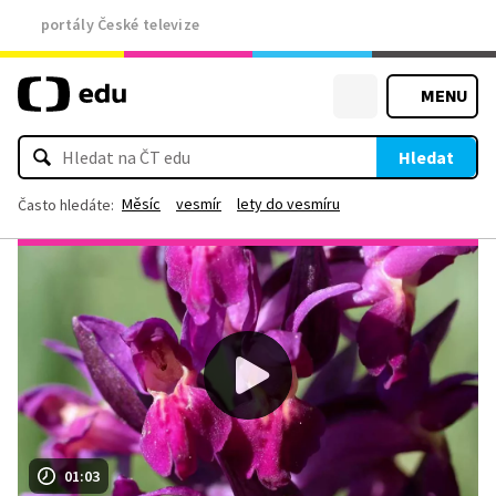
portály České televize
MENU
Hledat
Měsíc
vesmír
lety do vesmíru
Často hledáte:
01:03