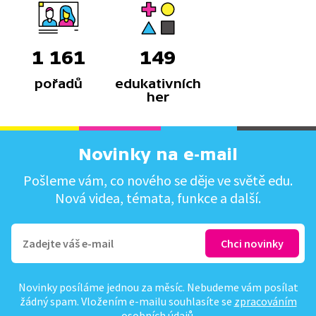
1 161
149
pořadů
edukativních
her
Novinky na e-mail
Pošleme vám, co nového se děje ve světě edu.
Nová videa, témata, funkce a další.
Novinky posíláme jednou za měsíc. Nebudeme vám posílat
žádný spam. Vložením e-mailu souhlasíte se
zpracováním
osobních údajů
.