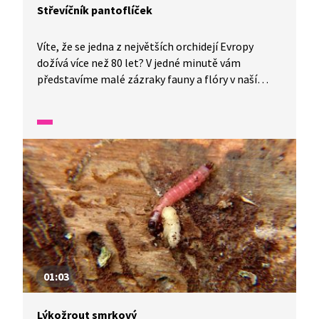
Střevíčník pantoflíček
Víte, že se jedna z největších orchidejí Evropy
dožívá více než 80 let? V jedné minutě vám
představíme malé zázraky fauny a flóry v naší
zemi.
01:03
Lýkožrout smrkový