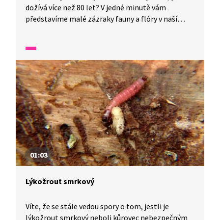
dožívá více než 80 let? V jedné minutě vám
představíme malé zázraky fauny a flóry v naší
zemi.
01:03
Lýkožrout smrkový
Víte, že se stále vedou spory o tom, jestli je
lýkožrout smrkový neboli kůrovec nebezpečným