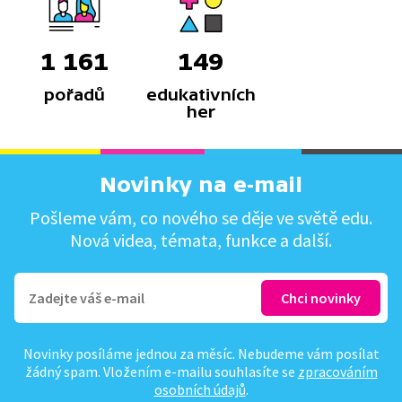
1 161
149
pořadů
edukativních
her
Novinky na e-mail
Pošleme vám, co nového se děje ve světě edu.
Nová videa, témata, funkce a další.
Novinky posíláme jednou za měsíc. Nebudeme vám posílat
žádný spam. Vložením e-mailu souhlasíte se
zpracováním
osobních údajů
.