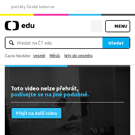
portály České televize
MENU
Hledat
vesmír
Měsíc
lety do vesmíru
Často hledáte:
Toto video nelze přehrát,
podívejte se na jiné podobné.
Přejít na další videa