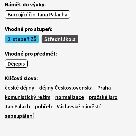
Námět do výuky:
Burcující čin Jana Palacha
Vhodné pro stupeň:
2. stupeň ZŠ
Střední škola
Vhodné pro předmět:
Dějepis
Klíčová slova:
české dějiny
dějiny Československa
Praha
komunistický režim
normalizace
pražské jaro
Jan Palach
pohřeb
Václavské náměstí
sebeupálení