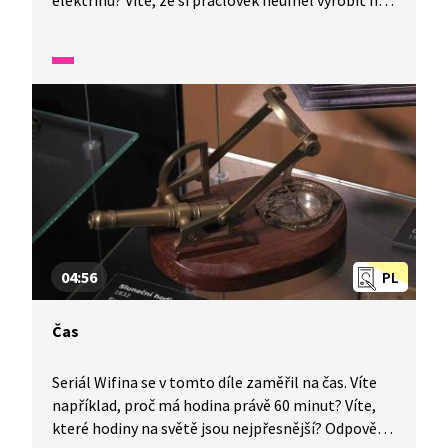
elektřinu? Víte, že si pračlověk neuměl vyrobit nic
skleněného, kovového? Ukážeme si vývoje
od pravěkých lidí až po zemědělce a odpovíme si
na spoustu dalších otázek.
04:56
PL
Čas
Seriál Wifina se v tomto díle zaměřil na čas. Víte
například, proč má hodina právě 60 minut? Víte,
které hodiny na světě jsou nejpřesnější? Odpovědi