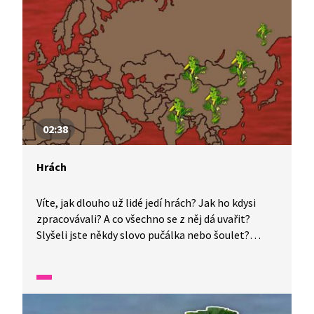
02:38
Hrách
Víte, jak dlouho už lidé jedí hrách? Jak ho kdysi
zpracovávali? A co všechno se z něj dá uvařit?
Slyšeli jste někdy slovo pučálka nebo šoulet?
A jaká jídla z hrachu se vaří po světě? To vše se
dozvíte v tomto videu.