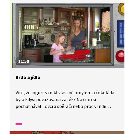
radost lidé na celém světě? Nenechte si ujít další
díl!
11:58
Brďo a jídlo
Víte, že jogurt vznikl vlastně omylem a čokoláda
byla kdysi považována za lék? Na čem si
pochutnávali lovci a sběrači nebo proč v Indii
nejedí hovězí maso? Kdo je vegetarián, co je
to obezita a jak se připravují palačinky? Máte svoje
oblíbené jídlo? Tak začněte s Brďem zkoumat.