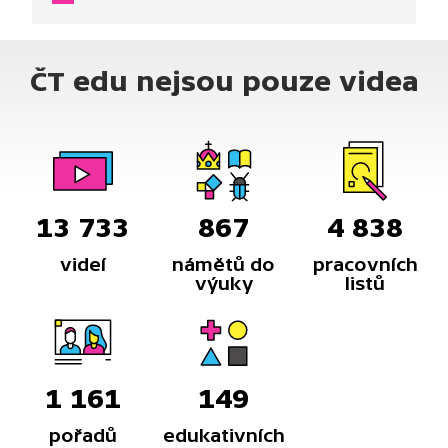
podle GPS bez řidiče?
ČT edu nejsou pouze videa
13 733
867
4 838
videí
námětů do
pracovních
výuky
listů
1 161
149
pořadů
edukativních