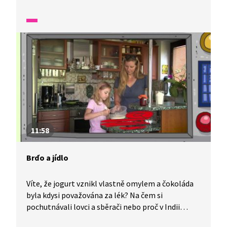
na tyto otázky a spoustu dalších informací se
dozvíte v tomto díle.
11:58
Brďo a jídlo
Víte, že jogurt vznikl vlastně omylem a čokoláda
byla kdysi považována za lék? Na čem si
pochutnávali lovci a sběrači nebo proč v Indii
nejedí hovězí maso? Kdo je vegetarián, co je