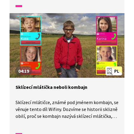
to obezita a jak se připravují palačinky? Máte svoje
oblíbené jídlo? Tak začněte s Brďem zkoumat.
04:19
PL
Sklízecí mlátička neboli kombajn
Sklízecí mlátičce, známé pod jménem kombajn, se
věnuje tento díl Wifiny. Dozvíme se historii sklizně
obilí, proč se kombajn nazývá sklízecí mlátička,
z čeho se skládá a jak vlastně obilí zpracovává.
A víte, že automatické kombajny umí sklízet obilí