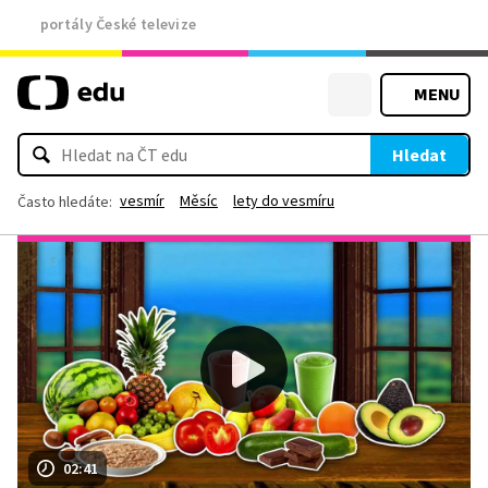
portály České televize
MENU
Hledat
vesmír
Měsíc
lety do vesmíru
Často hledáte:
02:41