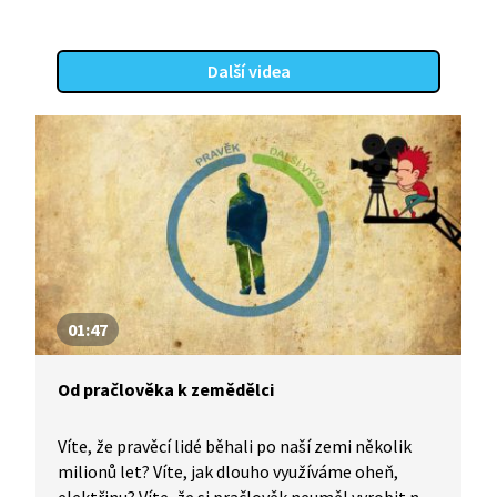
Další videa
01:47
Od pračlověka k zemědělci
Víte, že pravěcí lidé běhali po naší zemi několik
milionů let? Víte, jak dlouho využíváme oheň,