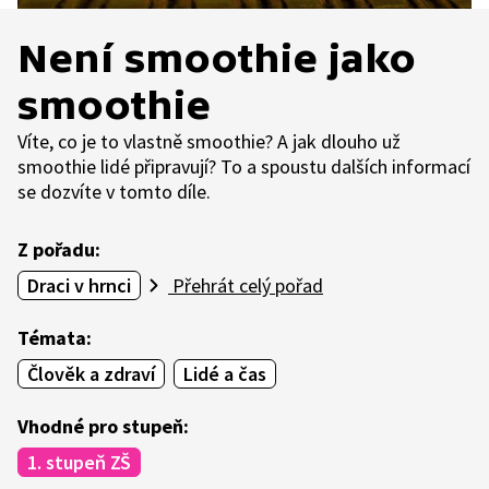
Není smoothie jako
smoothie
Víte, co je to vlastně smoothie? A jak dlouho už
smoothie lidé připravují? To a spoustu dalších informací
se dozvíte v tomto díle.
Z pořadu:
Draci v hrnci
Přehrát celý pořad
Témata:
Člověk a zdraví
Lidé a čas
Vhodné pro stupeň:
1. stupeň ZŠ