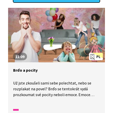
11:09
PL
Brďo a pocity
Už jste zkoušeli sami sebe polechtat, nebo se
rozplakat na povel? Brďo se tentokrát vydá
prozkoumat své pocity neboli emoce. Emoce
projevují lidé stejně na celém světě. Je to vlastně
taková řeč beze slov. A víte, že pocity mají
i zvířata? Jak projevují lítost, smutek, hněv nebo