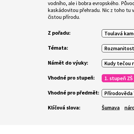
vodního, ale i bobra evropského. Původ
kaskádovitou přehradu. Nic z toho tu
čistou přírodu.
Z pořadu:
Toulavá kam
Témata:
Rozmanitost
Námět do výuky:
Kudy tečou 
Vhodné pro stupeň:
1. stupeň ZŠ
Vhodné pro předmět:
Přírodověda 
Klíčová slova:
Šumava
nár