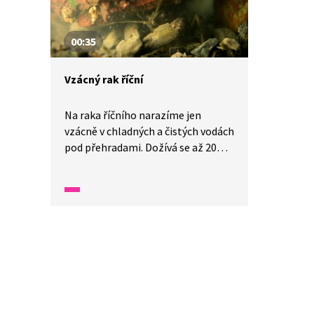
00:35
Vzácný rak říční
Na raka říčního narazíme jen
vzácně v chladných a čistých vodách
pod přehradami. Dožívá se až 20
let, ale je citlivý na čistotu vody.
Zničující se pro něj v poslední době
stala epidemie račího moru.