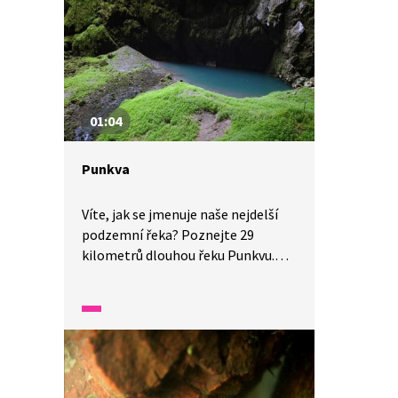
za čisté mýty.
01:04
Punkva
Víte, jak se jmenuje naše nejdelší
podzemní řeka? Poznejte 29
kilometrů dlouhou řeku Punkvu.
V jedné minutě vám představíme
malé zázraky fauny a flóry v naší
zemi.