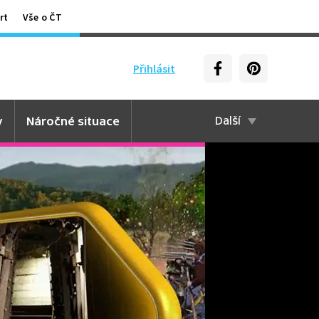
rt
Vše o ČT
Přihlásit
y
Náročné situace
Další