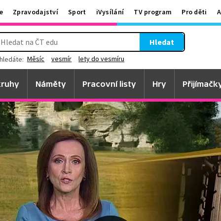
e
Zpravodajství
Sport
iVysílání
TV program
Pro děti
A
Hledat
Měsíc
vesmír
lety do vesmíru
hledáte:
ruhy
Náměty
Pracovní listy
Hry
Přijímačk