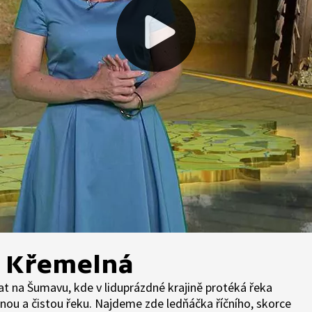
 Křemelná
t na Šumavu, kde v liduprázdné krajině protéká řeka
ou a čistou řeku. Najdeme zde ledňáčka říčního, skorce