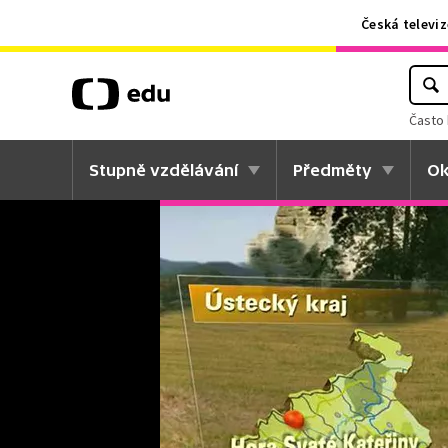
Česká televiz
Často 
Stupně vzdělávání
Předměty
Ok