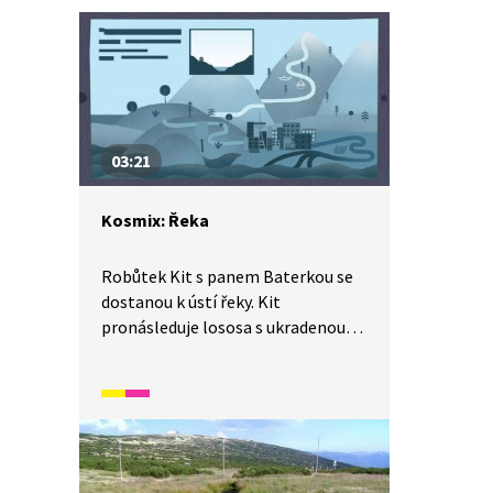
03:21
Kosmix: Řeka
Robůtek Kit s panem Baterkou se
dostanou k ústí řeky. Kit
pronásleduje lososa s ukradenou
čepicí proti toku řeky. Jaké druhy
ryb v různých částech řeky potkají?
A proč vůbec losos čepici ukradl?