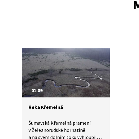
M
01:09
Řeka Křemelná
Šumavská Křemelná pramení
v Železnorudské hornatině
a na svém dolním toku vyhloubila