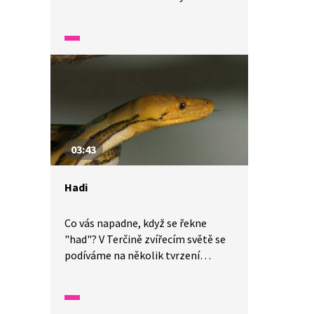
nejhlubší kaňon Šumavy. Projděte
si s námi její meandry. V jedné
minutě vám představíme malé
zázraky fauny a flory v naší zemi.
03:43
Hadi
Co vás napadne, když se řekne
"had"? V Terčině zvířecím světě se
podíváme na několik tvrzení
o hadech, která mezi lidmi kolují.
Dozvíte se, která z nich jsou
pravdivá a která lze považovat