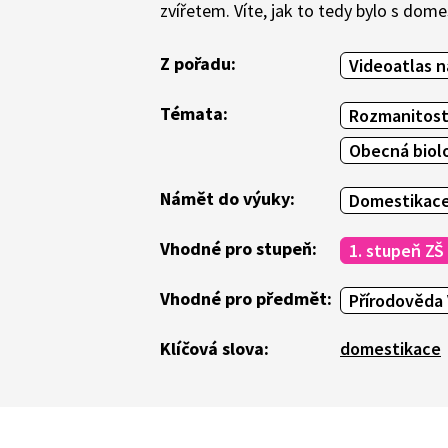
zvířetem. Víte, jak to tedy bylo s domes
Z pořadu:
Videoatlas n
Témata:
Rozmanitost
Obecná biol
Námět do výuky:
Domestikace:
Vhodné pro stupeň:
1. stupeň ZŠ
Vhodné pro předmět:
Přírodověda 
Klíčová slova:
domestikace