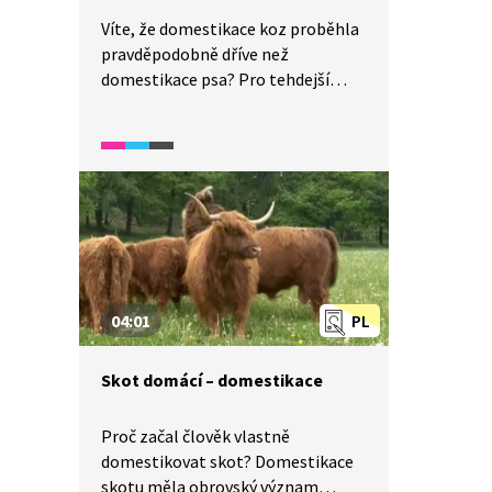
dobrodružstvím právě sem.
Víte, že domestikace koz proběhla
pravděpodobně dříve než
domestikace psa? Pro tehdejší
lovce nebyl problém odchytit malá
kůzlata a ochočit si je. A víte,
k čemu slouží koze bezoár?
04:01
PL
Skot domácí – domestikace
Proč začal člověk vlastně
domestikovat skot? Domestikace
skotu měla obrovský význam