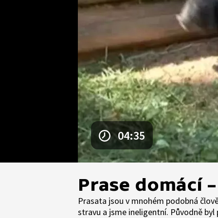
04:35
Prase domácí –
Prasata jsou v mnohém podobná člověk
stravu a jsme ineligentní. Původně b