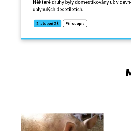
Některé druhy byly domestikovány už v dávné m
uplynulých desetiletích.
2. stupeň ZŠ
Přírodopis
M