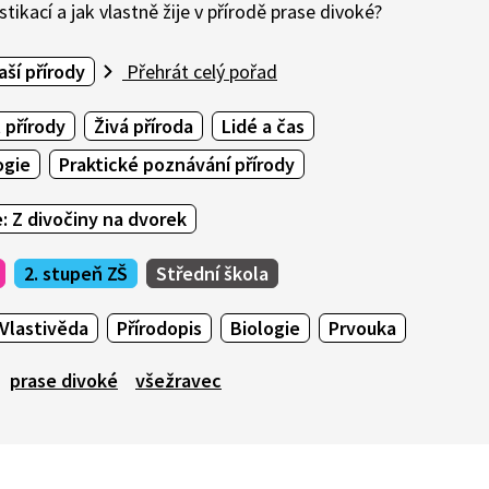
tikací a jak vlastně žije v přírodě prase divoké?
aší přírody
Přehrát celý pořad
 přírody
Živá příroda
Lidé a čas
ogie
Praktické poznávání přírody
 Z divočiny na dvorek
2. stupeň ZŠ
Střední škola
Vlastivěda
Přírodopis
Biologie
Prvouka
prase divoké
všežravec