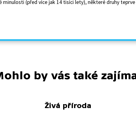
inulosti (před více jak 14 tisíci lety), některé druhy teprv
ohlo by vás také zajím
Živá příroda