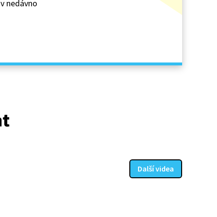
e v nedávno
at
Další videa