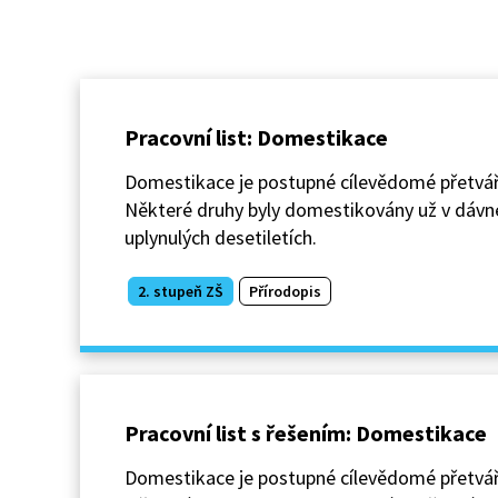
Pracovní list: Domestikace
Domestikace je postupné cílevědomé přetváře
Některé druhy byly domestikovány už v dávné m
uplynulých desetiletích.
2. stupeň ZŠ
Přírodopis
Pracovní list s řešením: Domestikace
Domestikace je postupné cílevědomé přetváře