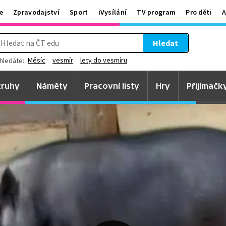
e
Zpravodajství
Sport
iVysílání
TV program
Pro děti
A
Hledat
Měsíc
vesmír
lety do vesmíru
hledáte:
ruhy
Náměty
Pracovní listy
Hry
Přijímačk