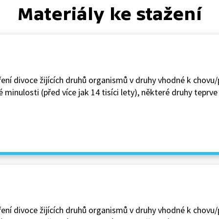
Materiály ke stažení
ní divoce žijících druhů organismů v druhy vhodné k chovu/
inulosti (před více jak 14 tisíci lety), některé druhy teprv
ní divoce žijících druhů organismů v druhy vhodné k chovu/