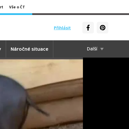
rt
Vše o ČT
Přihlásit
y
Náročné situace
Další