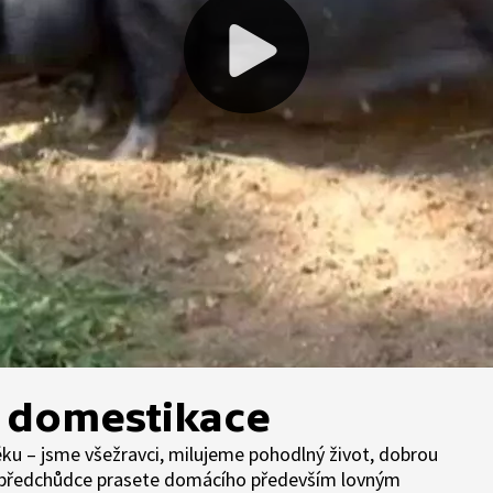
 domestikace
u – jsme všežravci, milujeme pohodlný život, dobrou
yl předchůdce prasete domácího především lovným