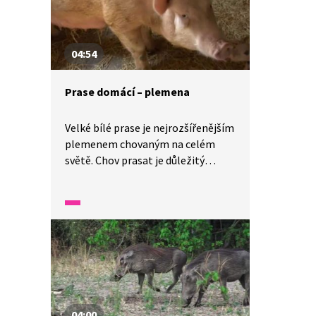
04:54
Prase domácí – plemena
Velké bílé prase je nejrozšířenějším
plemenem chovaným na celém
světě. Chov prasat je důležitý
především pro produkci masa
a sádla. Nově je produkce výkalů
prasat využívaná v bioplynových
stanicích na spalování a tím
na výrobu elektřiny. Medicínský
výzkum se zaměřuje
na transplatace a zde má své místo
využití orgánů prasat.
04:00