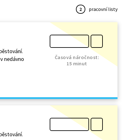
2
pracovní listy
pěstování.
Časová náročnost:
e v nedávno
15 minut
pěstování.