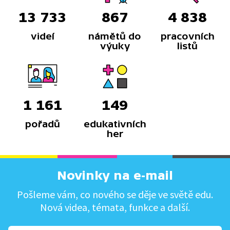
13 733
867
4 838
videí
námětů do
pracovních
výuky
listů
1 161
149
pořadů
edukativních
her
Novinky na e-mail
Pošleme vám, co nového se děje ve světě edu.
Nová videa, témata, funkce a další.