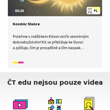
03:20
PL
Kosmix: Slunce
Poleťme s robůtkem Kitem vstříc vesmírným
dobrodružstvím! Kit se přibližuje ke Slunci
a zjišťuje, čím je prospěšné a čím naopak
nebezpečné. Hledá způsoby, jak ho dále zkoumat,
setkává se s fotony a zažívá erupce.
ČT edu nejsou pouze videa