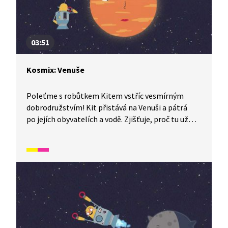
03:51
Kosmix: Venuše
Poleťme s robůtkem Kitem vstříc vesmírným
dobrodružstvím! Kit přistává na Venuši a pátrá
po jejích obyvatelích a vodě. Zjišťuje, proč tu už
voda není i proč je zde takové vedro, a tudíž žádní
Venušané.