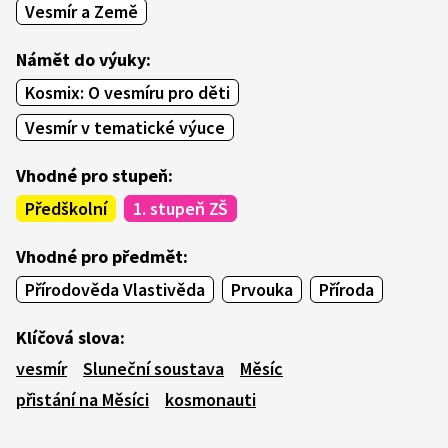
Vesmír a Země
Námět do výuky:
Kosmix: O vesmíru pro děti
Vesmír v tematické výuce
Vhodné pro stupeň:
Předškolní
1. stupeň ZŠ
Vhodné pro předmět:
Přírodověda Vlastivěda
Prvouka
Příroda
Klíčová slova:
vesmír
Sluneční soustava
Měsíc
přistání na Měsíci
kosmonauti