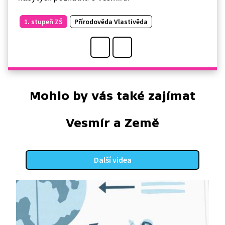
1. stupeň ZŠ
Přírodověda Vlastivěda
Mohlo by vás také zajímat
Vesmír a Země
Další videa