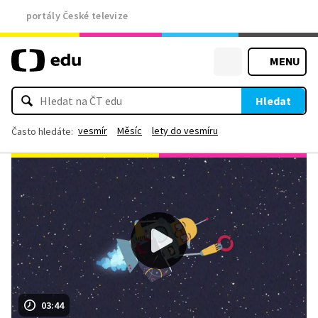
portály České televize
MENU
Hledat
vesmír
Měsíc
lety do vesmíru
Často hledáte:
03:44