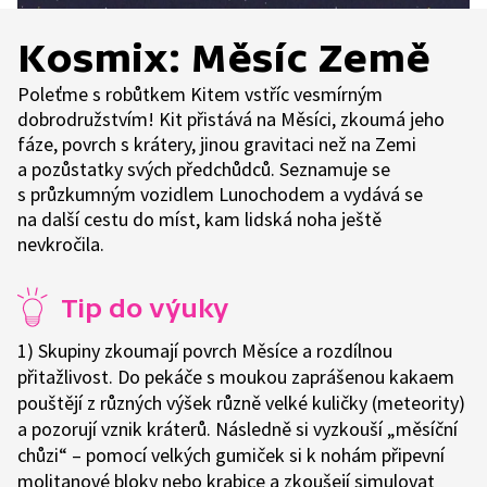
Kosmix: Měsíc Země
Poleťme s robůtkem Kitem vstříc vesmírným
dobrodružstvím! Kit přistává na Měsíci, zkoumá jeho
fáze, povrch s krátery, jinou gravitaci než na Zemi
a pozůstatky svých předchůdců. Seznamuje se
s průzkumným vozidlem Lunochodem a vydává se
na další cestu do míst, kam lidská noha ještě
nevkročila.
Tip do výuky
1) Skupiny zkoumají povrch Měsíce a rozdílnou
přitažlivost. Do pekáče s moukou zaprášenou kakaem
pouštějí z různých výšek různě velké kuličky (meteority)
a pozorují vznik kráterů. Následně si vyzkouší „měsíční
chůzi“ – pomocí velkých gumiček si k nohám připevní
molitanové bloky nebo krabice a zkoušejí simulovat