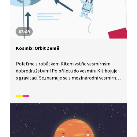
03:49
Kosmix: Orbit Země
Poleťme s robůtkem Kitem vstříc vesmírným
dobrodružstvím! Po příletu do vesmíru Kit bojuje
s gravitací. Seznamuje se s mezinárodní vesmírnou
stanicí a nechává se upravit pro své další vesmírné
výpravy.