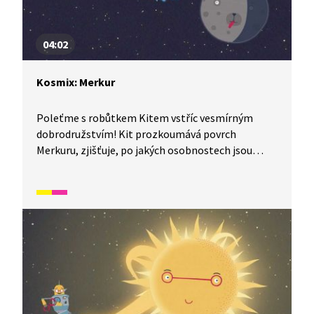
04:02
Kosmix: Merkur
Poleťme s robůtkem Kitem vstříc vesmírným
dobrodružstvím! Kit prozkoumává povrch
Merkuru, zjišťuje, po jakých osobnostech jsou
pojmenovány zdejší krátery, zažívá místní východ
slunce a objevuje vodu ve skupenství ledu. Věděli
jste, že na Merkuru bychom měli narozeniny každé
čtyři měsíce?