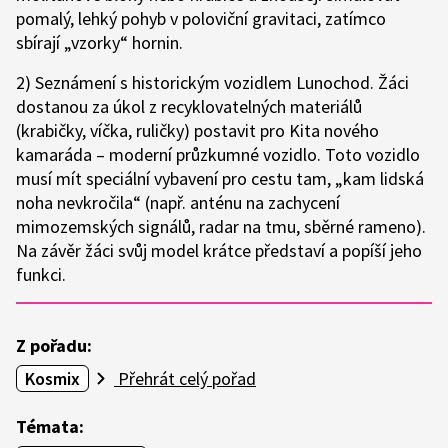
pomalý, lehký pohyb v poloviční gravitaci, zatímco
sbírají „vzorky“ hornin.
2) Seznámení s historickým vozidlem Lunochod. Žáci
dostanou za úkol z recyklovatelných materiálů
(krabičky, víčka, ruličky) postavit pro Kita nového
kamaráda – moderní průzkumné vozidlo. Toto vozidlo
musí mít speciální vybavení pro cestu tam, „kam lidská
noha nevkročila“ (např. anténu na zachycení
mimozemských signálů, radar na tmu, sběrné rameno).
Na závěr žáci svůj model krátce představí a popíší jeho
funkci.
Z pořadu:
Kosmix
Přehrát celý pořad
Témata: