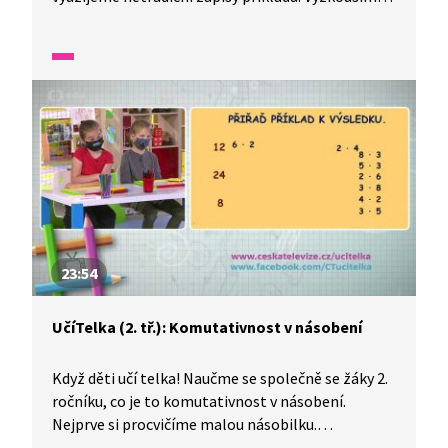
si násobilkový obdélník, vytvoříme si tabulky
násobení a budeme porovnávat příklady
na násobení mezi sebou.
23:54
UčíTelka (2. tř.): Komutativnost v násobení
Když děti učí telka! Naučme se společně se žáky 2.
ročníku, co je to komutativnost v násobení.
Nejprve si procvičíme malou násobilku.
Na několika příkladech si ověříme, zda opravdu