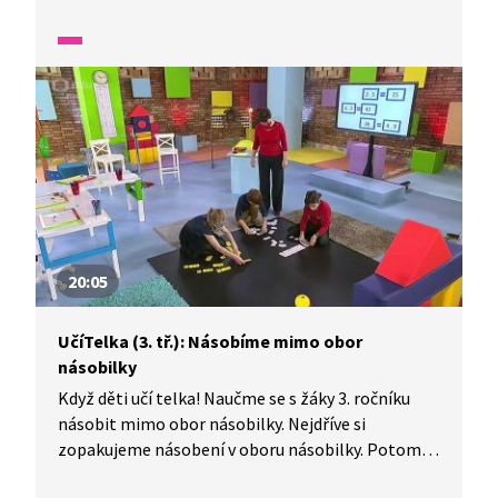
umíme násobit. Následně si ukážeme, že
v násobení můžeme zaměňovat pořadí násobků
a výsledek bude stejný.
20:05
UčíTelka (3. tř.): Násobíme mimo obor
násobilky
Když děti učí telka! Naučme se s žáky 3. ročníku
násobit mimo obor násobilky. Nejdříve si
zopakujeme násobení v oboru násobilky. Potom
odvodíme, jakým způsobem budeme násobit