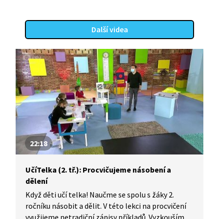
Další videa
22:18
UčíTelka (2. tř.): Procvičujeme násobení a
dělení
Když děti učí telka! Naučme se spolu s žáky 2.
ročníku násobit a dělit. V této lekci na procvičení
využijeme netradiční zápisy příkladů. Vyzkoušíme