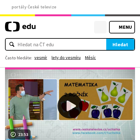
portály České televize
MENU
Hledat
vesmír
lety do vesmíru
Měsíc
Často hledáte:
23:53