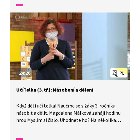
deseti i mimo obor násobilky.
24:26
PL
UčíTelka (3. tř.): Násobení a dělení
Když děti učí telka! Naučme se s žáky 3. ročníku
násobit a dělit. Magdalena Málková zahájí hodinu
hrou Myslím si číslo. Uhodnete ho? Na několika
slovních úlohách si pak děti pomocí manipulativ
vyzkoušejí, nakolik rozumí násobení a dělení. A tak