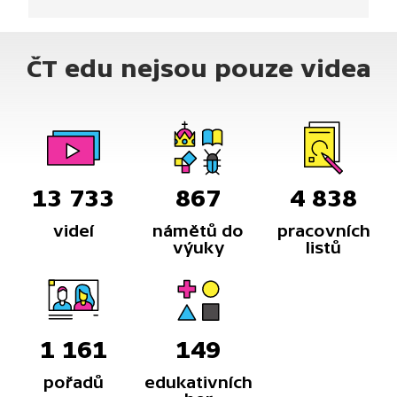
se budou rozdělovat pastelky nebo budeme
počítat kostky nebo rukavice.
ČT edu nejsou pouze videa
13 733
867
4 838
videí
námětů do
pracovních
výuky
listů
1 161
149
pořadů
edukativních