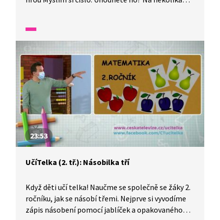
slovních úlohách si pak děti pomocí manipulativ
vyzkoušejí, nakolik rozumí násobení a dělení. A tak
se budou rozdělovat pastelky nebo budeme
počítat kostky nebo rukavice.
23:53
UčíTelka (2. tř.): Násobilka tří
Když děti učí telka! Naučme se společně se žáky 2.
ročníku, jak se násobí třemi. Nejprve si vyvodíme
zápis násobení pomocí jablíček a opakovaného