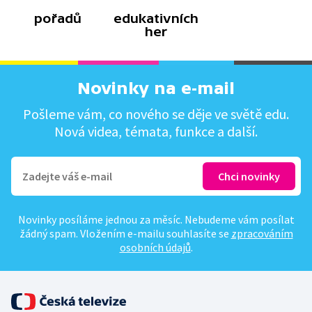
pořadů
edukativních
her
Novinky na e-mail
Pošleme vám, co nového se děje ve světě edu.
Nová videa, témata, funkce a další.
Novinky posíláme jednou za měsíc. Nebudeme vám posílat
žádný spam. Vložením e-mailu souhlasíte se
zpracováním
osobních údajů
.