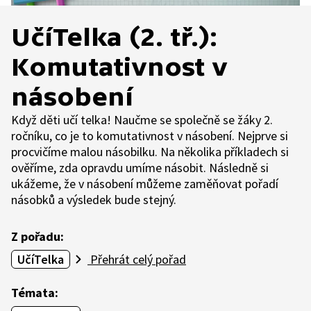
UčíTelka (2. tř.):
Komutativnost v
násobení
Když děti učí telka! Naučme se společně se žáky 2.
ročníku, co je to komutativnost v násobení. Nejprve si
procvičíme malou násobilku. Na několika příkladech si
ověříme, zda opravdu umíme násobit. Následně si
ukážeme, že v násobení můžeme zaměňovat pořadí
násobků a výsledek bude stejný.
Z pořadu:
UčíTelka
Přehrát celý pořad
Témata: