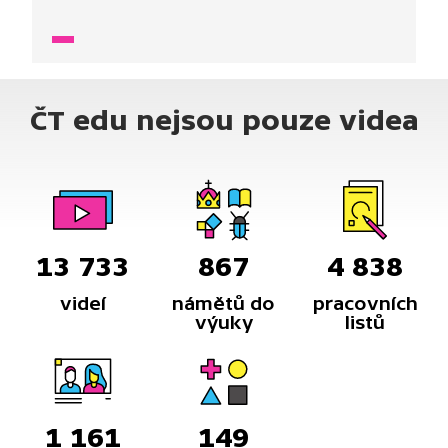
sčítání. Následně si pomocí těstovin a luštěnin
vytvoříme skupinky po třech. Pak si vše procvičíme
na matematických hrách s kartičkami a s míčem.
ČT edu nejsou pouze videa
13 733
867
4 838
videí
námětů do
pracovních
výuky
listů
1 161
149