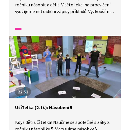
ročníku násobit a dělit. V této lekci na procvičení
využijeme netradiční zápisy příkladů. Vyzkoušíme
si násobilkový obdélník, vytvoříme si tabulky
násobení a budeme porovnávat příklady
na násobení mezi sebou.
22:52
UčíTelka (2. tř.): Násobení 5
Když děti učí telka! Naučme se společně s žáky 2.
ročníku násobilku 5. Vyvozujme násobky 5.