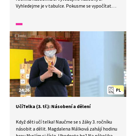
Vyhledejme je v tabulce. Pokusme se vypočítat
slovní úlohu a příklady, ve kterých se objevuje
násobilka 5.
24:26
PL
UčíTelka (3. tř.): Násobení a dělení
Když děti učí telka! Naučme se s žáky 3. ročníku
násobit a dělit. Magdalena Málková zahájí hodinu
hrou Myslím si číslo. Uhodnete ho? Na několika