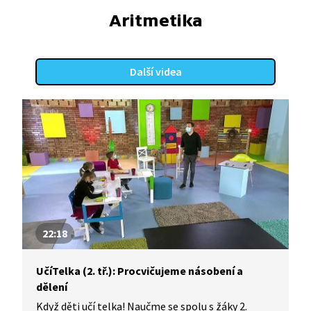
Aritmetika
Další videa
22:18
UčíTelka (2. tř.): Procvičujeme násobení a
dělení
Když děti učí telka! Naučme se spolu s žáky 2.