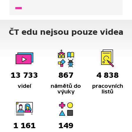
a válce. Dokážeme všechna popsaná tělesa
vymodelovat?
ČT edu nejsou pouze videa
13 733
867
4 838
videí
námětů do
pracovních
výuky
listů
1 161
149