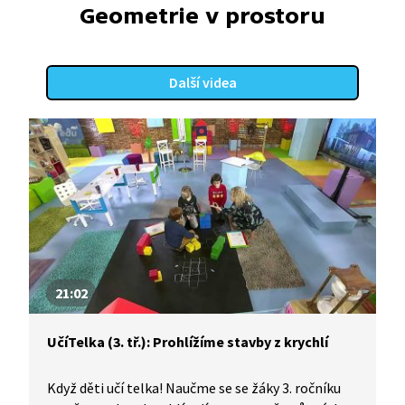
Geometrie v prostoru
Další videa
21:02
UčíTelka (3. tř.): Prohlížíme stavby z krychlí
Když děti učí telka! Naučme se se žáky 3. ročníku