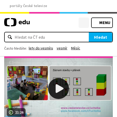
portály České televize
MENU
Hledat
lety do vesmíru
vesmír
Měsíc
Často hledáte:
21:26