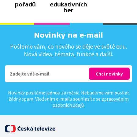
pořadů
edukativních
her
Novinky na e-mail
Pošleme vám, co nového se děje ve světě edu.
Nová videa, témata, funkce a další.
Novinky posíláme jednou za měsíc. Nebudeme vám posílat
žádný spam. Vložením e-mailu souhlasíte se
zpracováním
osobních údajů
.