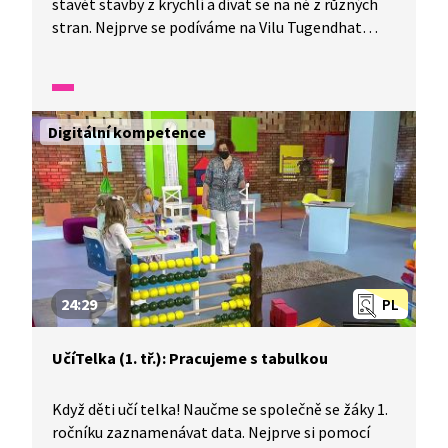
stavět stavby z krychlí a dívat se na ně z různých
stran. Nejprve se podíváme na Vilu Tugendhat
zpředu, shora i z boku. Stavby budeme nejen
stavět, ale také zakreslíme jejich plány.
Digitální kompetence
24:29
PL
UčíTelka (1. tř.): Pracujeme s tabulkou
Když děti učí telka! Naučme se společně se žáky 1.
ročníku zaznamenávat data. Nejprve si pomocí