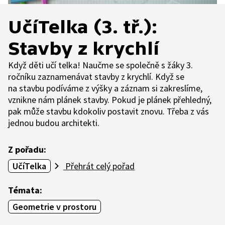
UčíTelka (3. tř.):
Stavby z krychlí
Když děti učí telka! Naučme se společně s žáky 3.
ročníku zaznamenávat stavby z krychlí. Když se
na stavbu podíváme z výšky a záznam si zakreslíme,
vznikne nám plánek stavby. Pokud je plánek přehledný,
pak může stavbu kdokoliv postavit znovu. Třeba z vás
jednou budou architekti.
Z pořadu:
UčíTelka
Přehrát celý pořad
Témata:
Geometrie v prostoru