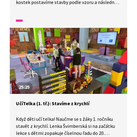
kostek postavíme stavby podle vzoru a následně
každou z krychliček zaevidujeme podle barvy
a umístění přehledně do tabulky.
25:25
UčíTelka (1. tř.): Stavíme z krychlí
Když děti učí telka! Naučme se s žáky 1. ročníku
stavět z krychlí. Lenka Švimberská si na začátku
lekce s dětmi zopakuje číselnou řadu do 20.