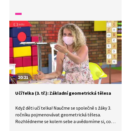
Zahrajeme si i hru s hracími kostkami a pak
budeme pracovat s velkými krychlemi. Řekneme
si, jaká pravidla platí pro krychlovou stavbu,
a vyvodíme si zápis plánu stavby. Podle plánů pak
zkusíme postavit vlastní krychlové stavby.
Uhodnete, která stavba patří ke kterému plánu?
20:21
UčíTelka (3. tř.): Základní geometrická tělesa
Když děti učí telka! Naučme se společně s žáky 3.
ročníku pojmenovávat geometrická tělesa.
Rozhlédneme se kolem sebe a uvědomíme si, co
má tvar krychle, kvádru, kužele, koule, jehlanu