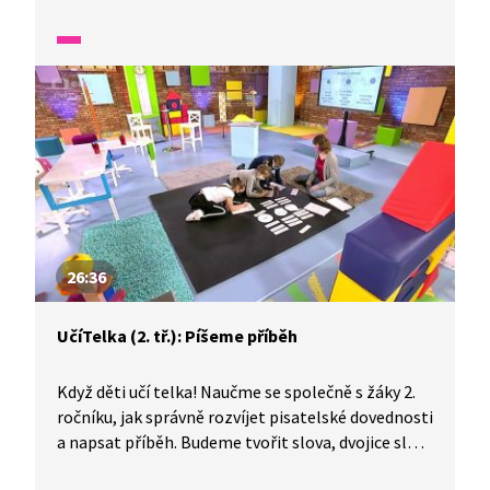
části výstižnými názvy.
26:36
UčíTelka (2. tř.): Píšeme příběh
Když děti učí telka! Naučme se společně s žáky 2.
ročníku, jak správně rozvíjet pisatelské dovednosti
a napsat příběh. Budeme tvořit slova, dvojice slov,
věty, luštit hádanku a napíšeme vlastní krátký