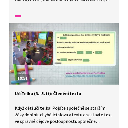
dané texty něco společného? Roztřídíme, co bylo
pro oba texty společné a co se vyskytovalo pouze
v jednom z nich. Procvičíme si pravopis
a skloňování podstatných jmen rodu mužského
životného i neživotného.
19:51
UčíTelka (3.–5. tř): Členění textu
Když děti učí telka! Pojďte společně se staršími
žáky doplnit chybějící slova v textu a sestavte text
ve správné dějové posloupnosti. Společně
vytvoříme osnovu a pojmenujeme její jednotlivé