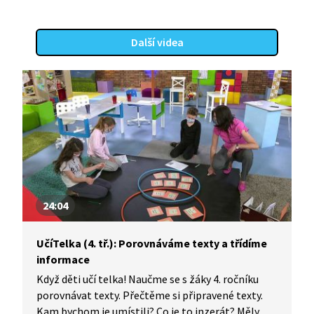
Další videa
24:04
UčíTelka (4. tř.): Porovnáváme texty a třídíme
informace
Když děti učí telka! Naučme se s žáky 4. ročníku
porovnávat texty. Přečtěme si připravené texty.
Kam bychom je umístili? Co je to inzerát? Měly