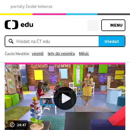
portály České televize
MENU
Hledat
vesmír
lety do vesmíru
Měsíc
Často hledáte:
24:47