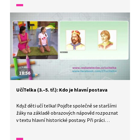
příběh.
18:56
UčíTelka (3.–5. tř.): Kdo je hlavní postava
Když děti učí telka! Pojďte společně se staršími
žáky na základě obrazových nápověd rozpoznat
v textu hlavní historické postavy. Při práci
s textem využijeme přímou řeč a budeme
rozpoznávat charakteristické znaky hlavních