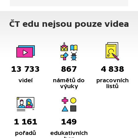
postav. Dozvíte se, co mají hlavní postavy
společného se Dnem české státnosti.
ČT edu nejsou pouze videa
13 733
867
4 838
videí
námětů do
pracovních
výuky
listů
1 161
149
pořadů
edukativních