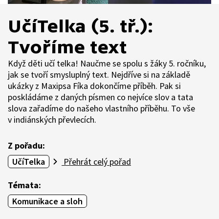
UčíTelka (5. tř.):
Tvoříme text
Když děti učí telka! Naučme se spolu s žáky 5. ročníku,
jak se tvoří smysluplný text. Nejdříve si na základě
ukázky z Maxipsa Fíka dokončíme příběh. Pak si
poskládáme z daných písmen co nejvíce slov a tata
slova zařadíme do našeho vlastního příběhu. To vše
v indiánských převlecích.
Z pořadu:
UčíTelka
Přehrát celý pořad
Témata:
Komunikace a sloh