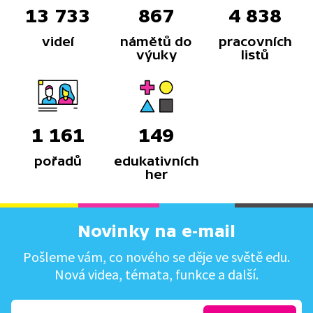
13 733
867
4 838
videí
námětů do
pracovních
výuky
listů
1 161
149
pořadů
edukativních
her
Novinky na e-mail
Pošleme vám, co nového se děje ve světě edu.
Nová videa, témata, funkce a další.