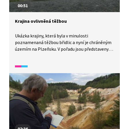
00:51
Krajina ovlivněná těžbou
Ukázka krajiny, která byla v minulosti
poznamenaná těžbou břidlic a nyní je chráněným
územím na Plzeňsku. V pořadu jsou představeny
místní přírodní podmínky – svahy pozvolna
porůstající pionýrskými druhy dřevin (bříza,
borovice), haldy po těžbě či zatopená těžební
jáma s kyselou vodou.
02:36