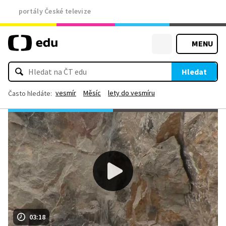
portály České televize
MENU
Hledat
vesmír
Měsíc
lety do vesmíru
Často hledáte:
03:18