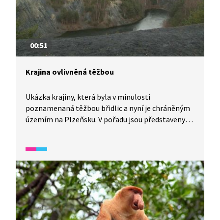
00:51
Krajina ovlivněná těžbou
Ukázka krajiny, která byla v minulosti
poznamenaná těžbou břidlic a nyní je chráněným
územím na Plzeňsku. V pořadu jsou představeny
místní přírodní podmínky – svahy pozvolna
porůstající pionýrskými druhy dřevin (bříza,
borovice), haldy po těžbě či zatopená těžební
jáma s kyselou vodou.