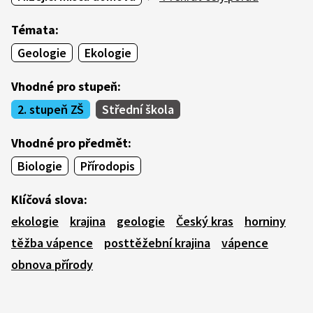
Témata:
Geologie
Ekologie
Vhodné pro stupeň:
2. stupeň ZŠ
Střední škola
Vhodné pro předmět:
Biologie
Přírodopis
Klíčová slova:
ekologie
krajina
geologie
Český kras
horniny
těžba vápence
posttěžební krajina
vápence
obnova přírody