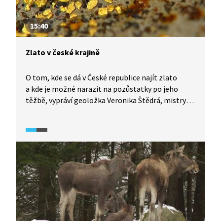
15:40
Zlato v české krajině
O tom, kde se dá v České republice najít zlato
a kde je možné narazit na pozůstatky po jeho
těžbě, vypráví geoložka Veronika Štědrá, mistryně
světa v rýžování zlata.