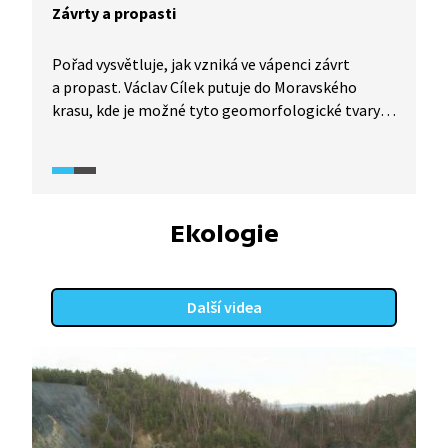
Závrty a propasti
Pořad vysvětluje, jak vzniká ve vápenci závrt
a propast. Václav Cílek putuje do Moravského
krasu, kde je možné tyto geomorfologické tvary
vidět v různém stádiu vývoje.
Ekologie
Další videa