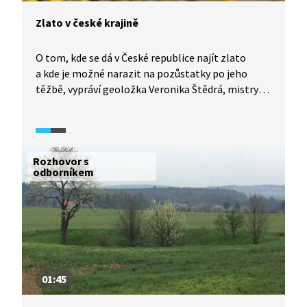
Zlato v české krajině
O tom, kde se dá v České republice najít zlato
a kde je možné narazit na pozůstatky po jeho
těžbě, vypráví geoložka Veronika Štědrá, mistryně
světa v rýžování zlata.
Rozhovor s
odborníkem
01:45