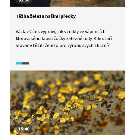
Těžba železa našimi předky
Václav Cílek vypráví, jak vznikly ve vápencích
Moravského krasu čočky železné rudy. Kde staří
Slované těžili železo pro výrobu svých zbraní?
15:40