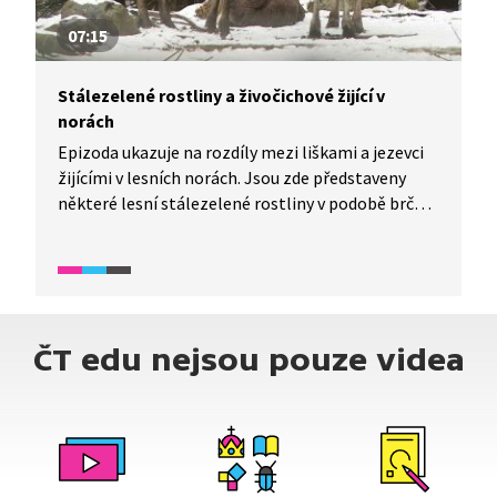
07:15
Stálezelené rostliny a živočichové žijící v
norách
Epizoda ukazuje na rozdíly mezi liškami a jezevci
žijícími v lesních norách. Jsou zde představeny
některé lesní stálezelené rostliny v podobě brčálu
barvínku, mechů, jehličnanů, cesmín a břečťanů.
Ukázka dále pojednává o bříze bělokoré jako
stromu rostoucím i na nehostinných stanovištích,
kde se jiné stromy neuchytí, a také obsahuje
záběry vzácného stáda losů.
ČT edu nejsou pouze videa