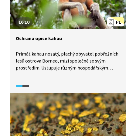
16:10
PL
Ochrana opice kahau
Primát kahau nosatý, plachý obyvatel pobřežních
lesů ostrova Borneo, mizí společně se svým
prostředím. Ustupuje různým hospodářským
aktivitám, od těžby uhlí po plantáže olejné palmy.
Ustupuje, ale nemá kam. Jinde než v mangrovech
totiž přežít nedokáže. Přírodovědec Stanislav
Lhota tyto ohrožené opice studuje a usiluje
o jejich ochranu v oblasti balikpapanského zálivu.
Usiluje o ochranu celého prostředí, ve kterém žijí.
Prostředí, kde zatím ještě existuje nepřerušené
propojení pobřežních mělkých vod, mangrovů
a nížinného deštného lesa.