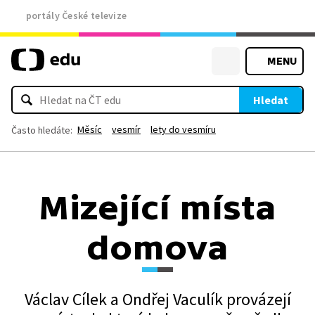
portály České televize
MENU
Hledat
Měsíc
vesmír
lety do vesmíru
Často hledáte:
Mizející místa
domova
Václav Cílek a Ondřej Vaculík provázejí