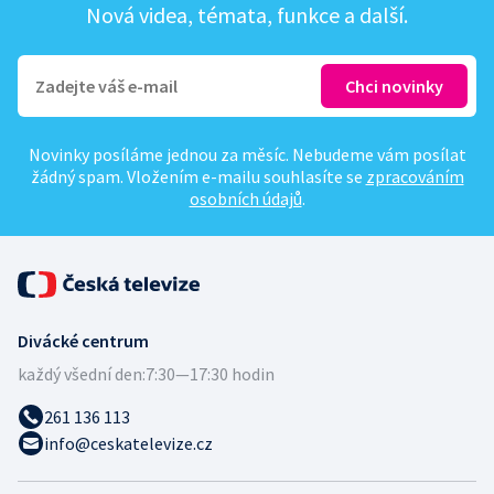
Nová videa, témata, funkce a další.
Novinky posíláme jednou za měsíc. Nebudeme vám posílat
žádný spam. Vložením e-mailu souhlasíte se
zpracováním
osobních údajů
.