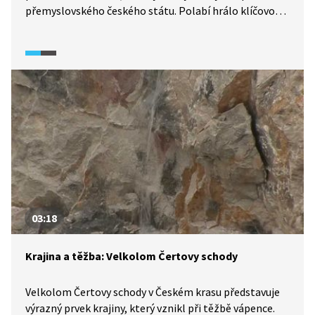
přemyslovského českého státu. Polabí hrálo klíčovou
roli v našich dějinách nejen v 8. a 9. století. Co místo,
to příběh, jehož dramatičnost můžeme dnes vidět už
jen těžko. V místní rovinaté krajině nám běh dějin
uniká. Jejím přirozeným základem je jedna velká řeka
s množstvím odstavných ramen, lužními lesy, mosty
a okolními kopečky. Vývoj říční krajiny však pokračuje
i dnes. Jak?
03:18
Krajina a těžba: Velkolom Čertovy schody
Velkolom Čertovy schody v Českém krasu představuje
výrazný prvek krajiny, který vznikl při těžbě vápence.