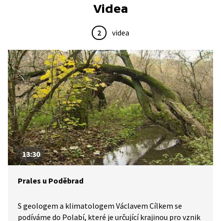
Videa
2
videa
13:30
Prales u Poděbrad
S geologem a klimatologem Václavem Cílkem se
podíváme do Polabí, které je určující krajinou pro vznik