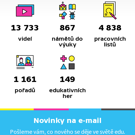
13 733
867
4 838
videí
námětů do
pracovních
výuky
listů
1 161
149
pořadů
edukativních
her
Novinky na e-mail
Pošleme vám, co nového se děje ve světě edu.