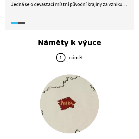
Jedná se o devastaci místní původní krajiny za vzniku
stanoviště s typickým rázem skalních výchozů
a odhalených geologických profilů. Prostředí krasu
poskytuje ideální podmínky pro obnovení života
v těžbou výrazně poznamenané krajině. Prostředím
velkolomu provází geolog, spisovatel, filosof
Náměty k výuce
a popularizátor vědy Václav Cílek.
1
námět