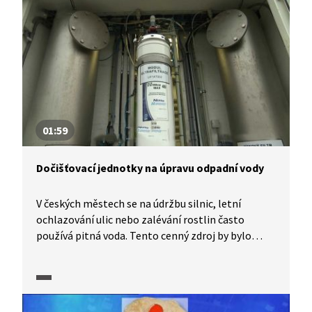
nanopovrchy… To vše a mnoho dalšího nabízí
výzkum v oblasti nanočástic. Co z něho vyplývá
v praxi?
01:59
Dočišťovací jednotky na úpravu odpadní vody
V českých městech se na údržbu silnic, letní
ochlazování ulic nebo zalévání rostlin často
používá pitná voda. Tento cenný zdroj by bylo
možné ušetřit, kdyby města měla k dispozici
kvalitní užitkovou vodu. Zajistit by ji mohly
takzvané dočišťovací jednotky na úpravu užitkové
vody, která vytéká z čistíren, na požadovanou