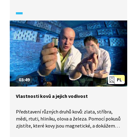
změny hlasu heliem a jejich příčiny? A jak
to vypadá, když si způsobíme změny hlasu
fluoridem sírovým? Podívejte se na ukázky.
03:49
PL
Vlastnosti kovů a jejich vodivost
Představení různých druhů kovů: zlata, stříbra,
mědi, rtuti, hliníku, olova a železa. Pomocí pokusů
zjistíte, které kovy jsou magnetické, a dokážeme
si špatnou elektrickou vodivost železa. Častěji se