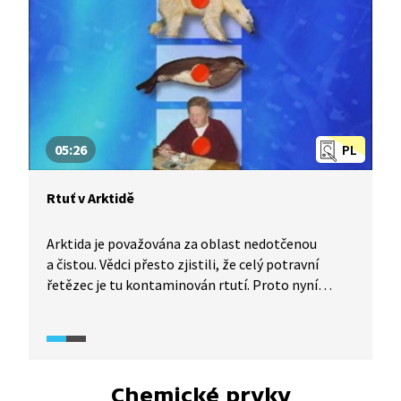
čistotu. Tato voda není tak drahá jako pitná.
Tímto zajímavým tématem nás provede Daniel
Stach v pořadu Věda 24.
05:26
PL
Rtuť v Arktidě
Arktida je považována za oblast nedotčenou
a čistou. Vědci přesto zjistili, že celý potravní
řetězec je tu kontaminován rtutí. Proto nyní
zkoumají, jak se tento těžký kov, jehož hlavními
zdroji jsou těžba rud a průmyslové spalování,
usazuje na ledovém pokryvu a na ledovcích.
Za „příznivých“ chemických, fyzikálních
a geografických podmínek totiž rtuť dopadá
Chemické prvky