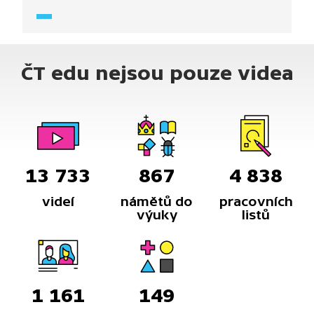
používají slitiny, například mosaz je slitina mědi
a zinku.
ČT edu nejsou pouze videa
13 733
867
4 838
videí
námětů do
pracovních
výuky
listů
1 161
149