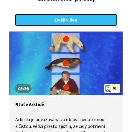
na celou Arktidu. Zpočátku je neškodná, ale
po reakci s určitými druhy bakterií a plísněmi
vytvoří vysoce toxický komplex, který se smývá
Další videa
do vod oceánu, kde jej pohltí plankton. Ten pak
stojí na počátku rozsáhlého potravního řetězce,
který může dosáhnout až k člověku. Vědci nyní
chtějí lépe porozumět celému cyklu, aby mohli
zabránit těm nejhorším dopadům a nevratným
změnám.
05:26
PL
Rtuť v Arktidě
Arktida je považována za oblast nedotčenou
a čistou. Vědci přesto zjistili, že celý potravní