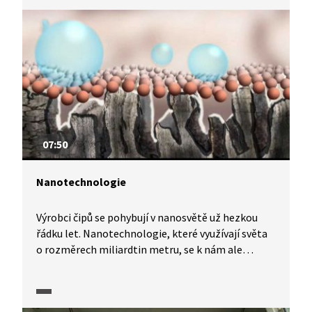
Do vína však nepřejdou všechny zdraví prospěšné
látky, které se v hroznech nacházejí. Většina z nich
zůstává v ovocných výliscích, tedy slupkách
a semínkách, které tvoří odpad. Mnohé studie
ukazují, že rostlinné polyfenoly pomáhají
předcházet nejrůznějším druhům rakoviny,
pomáhají bojovat se záněty a koronárními
nemocemi a podporují imunitní systém.
07:50
Nanotechnologie
Výrobci čipů se pohybují v nanosvětě už hezkou
řádku let. Nanotechnologie, které využívají světa
o rozměrech miliardtin metru, se k nám ale
dostávají stále častěji i jinými cestami.
Nanoimpregnace, nanodeodoranty, nanostříbrné
antibakteriální přípravky, nanoimplantáty,