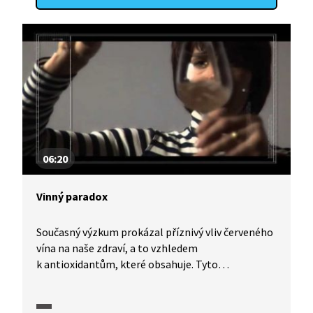
06:20
Vinný paradox
Současný výzkum prokázal příznivý vliv červeného
vína na naše zdraví, a to vzhledem
k antioxidantům, které obsahuje. Tyto
antioxidanty totiž odstraňují volné radikály, které
chemicky narušují buňky. Víno má vysoký obsah
polyfenolových antioxidantů neboli taninů.