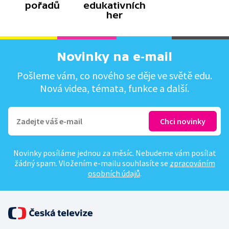
pořadů
edukativních
her
Novinky na e-mail
Pošleme vám, co nového se děje ve světě edu.
Nová videa, témata, funkce a další.
Novinky posíláme jednou za měsíc. Nebudeme vám posílat
žádný spam. Vložením e-mailu souhlasíte se
zpracováním
osobních údajů
.