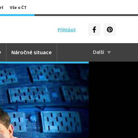
rt
Vše o ČT
Přihlásit
y
Náročné situace
Další