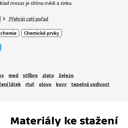
říklad mosaz je slitina mědi a zinku.
Přehrát celý pořad
 chemie
Chemické prvky
ky
med
stříbro
zlato
železo
žení látek
rtuť
olovo
kovy
tepelná vodivost
Materiály ke stažení