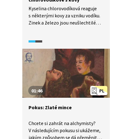
Kyselina chlorovodíková reaguje
s některými kovy za vzniku vodíku.
Zinek a železo jsou neušlechtilé
kovy, proto s nimi kyselina reaguje.
Naopak s mědí nereaguje, protože
měď je ušlechtilý kov.
01:46
PL
Pokus: Zlaté mince
Chcete si zahrát na alchymisty?
V následujícím pokusu si ukážeme,
jakým způsobem se dá přeměnit