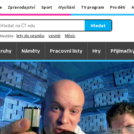
e
Zpravodajství
Sport
iVysílání
TV program
Pro děti
A
Hledat
lety do vesmíru
vesmír
Měsíc
hledáte:
ruhy
Náměty
Pracovní listy
Hry
Přijímačk