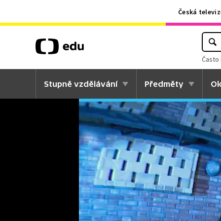
Česká televiz
Často 
Stupně vzdělávání
Předměty
Ok