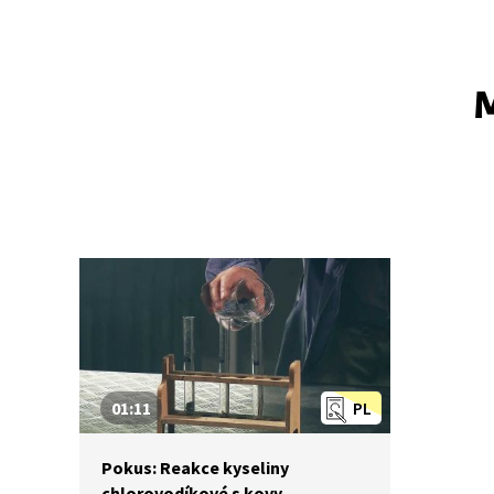
M
01:11
PL
Pokus: Reakce kyseliny
chlorovodíkové s kovy