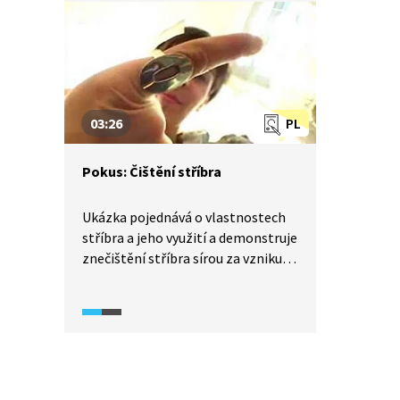
zezelená. Kde všude ve městě
najdeme předměty z kovů? Jak kov
slouží lidskému tělu?
03:26
PL
Pokus: Čištění stříbra
Ukázka pojednává o vlastnostech
stříbra a jeho využití a demonstruje
znečištění stříbra sírou za vzniku
sulfidu stříbrného. Na pokusu je zde
také vysvětlena redoxní reakce,
tedy odstranění sulfidu stříbrného
redukcí hliníkem.