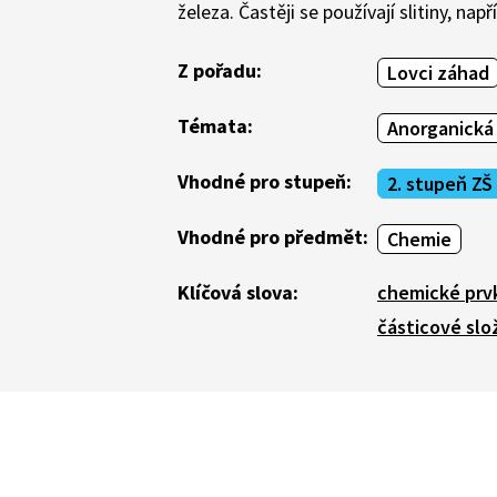
železa. Častěji se používají slitiny, nap
Z pořadu:
Lovci záhad
Témata:
Anorganická
Vhodné pro stupeň:
2. stupeň ZŠ
Vhodné pro předmět:
Chemie
Klíčová slova:
chemické prv
částicové slo