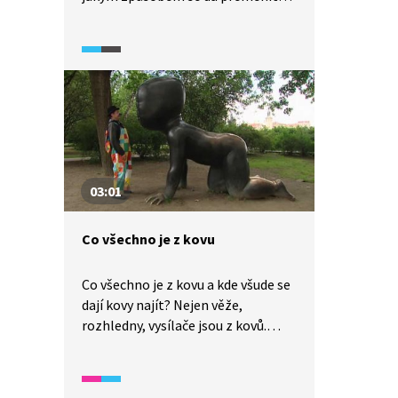
měděná mince na zlatou.
Do rozehřátého hydroxidu sodného
přidáme zinek. Po vložení měděné
mince se na jejím povrchu
elektrochemicky začne vylučovat
zinek. Poté minci začneme žíhat.
Zinek proniká do vrstvy mědi
a vytvoří se slitina zvaná mosaz,
která je známá svou zlatou barvou.
03:01
Co všechno je z kovu
Co všechno je z kovu a kde všude se
dají kovy najít? Nejen věže,
rozhledny, vysílače jsou z kovů.
Sochy se odlévají z bronzu, což je
slitina dvou kovů, mědi a cínu, která
nerezaví. Měděná střecha časem