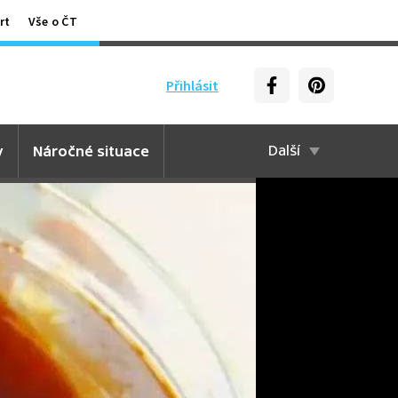
rt
Vše o ČT
Přihlásit
y
Náročné situace
Další