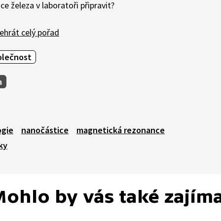
ce železa v laboratoři připravit?
ehrát celý pořad
olečnost
a
gie
nanočástice
magnetická rezonance
ky
ohlo by vás také zajím