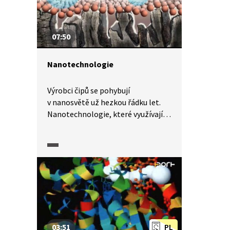
sinicemi. Nanočástice
dekontaminují i vodu
kontaminovanou chlorovanými
07:50
uhlovodíky a těžkými kovy.
Nanotechnologie
Výrobci čipů se pohybují
v nanosvětě už hezkou řádku let.
Nanotechnologie, které využívají
světa o rozměrech miliardtin
metru, se k nám ale dostávají stále
častěji i jinými cestami.
Nanoimpregnace,
nanodeodoranty, nanostříbrné
antibakteriální přípravky,
nanoimplantáty, nanopovrchy…
To vše a mnoho dalšího nabízí
výzkum v oblasti nanočástic. Co
03:51
PL