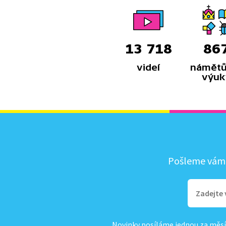
13 718
86
videí
námětů
výuk
Pošleme vám, 
Novinky posíláme jednou za měsí