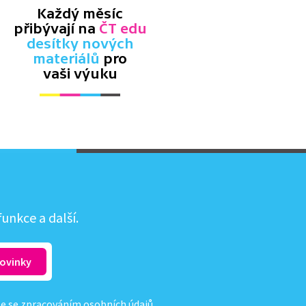
Každý měsíc
přibývají na
ČT edu
desítky nových
materiálů
pro
vaši výuku
unkce a další.
te se
zpracováním osobních údajů
.