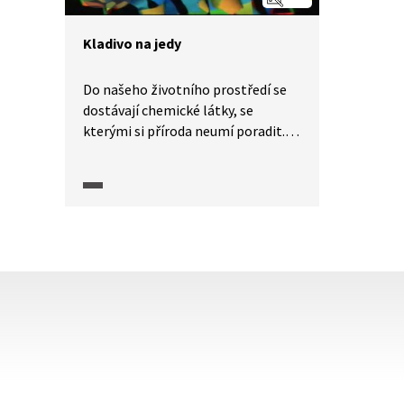
z něho vyplývá v praxi?
Kladivo na jedy
Do našeho životního prostředí se
dostávají chemické látky, se
kterými si příroda neumí poradit.
Takovou látkou je například TPC -
trichlórpropan. V laboratoři
vyvinuli enzym - rodokokus, který
spouští a urychluje chemickou
reakci, při které se tato látka
rozkládá. V ukázce je vysvětlen
vznik enzymu i jeho funkce.