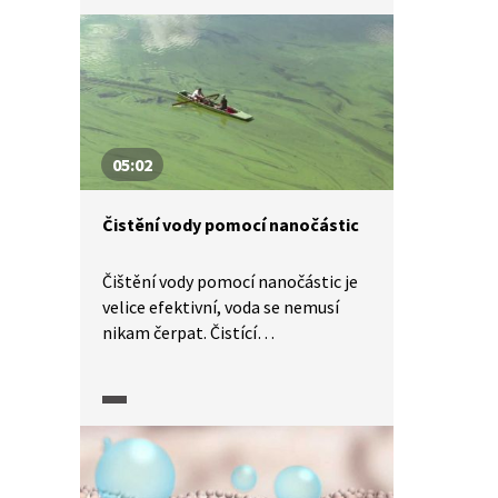
železa mohou hořet, nebo také
vyčistit experimentálně
zabarvenou vodu.
05:02
Čistění vody pomocí nanočástic
Čištění vody pomocí nanočástic je
velice efektivní, voda se nemusí
nikam čerpat. Čistící
nanomateriály vpravíme vrtem
do vody a vytvoří se látky, které
příroda zná: oxidy železa. Částicemi
na bázi železa lze vyčistit vodu
zamořenou naftou a oleji. Jejich
využití je šetrné například i v boji se