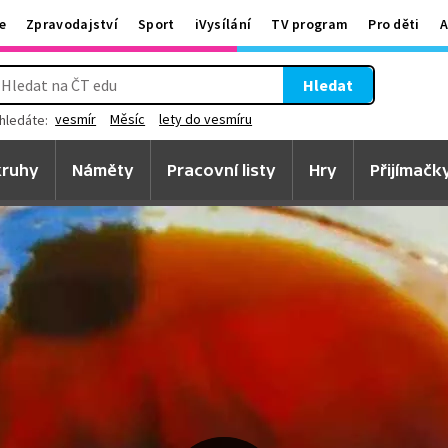
e
Zpravodajství
Sport
iVysílání
TV program
Pro děti
A
Hledat
vesmír
Měsíc
lety do vesmíru
hledáte:
ruhy
Náměty
Pracovní listy
Hry
Přijímačk