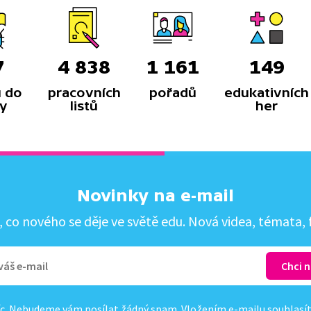
7
4 838
1 161
149
 do
pracovních
pořadů
edukativních
y
listů
her
Novinky na e-mail
co nového se děje ve světě edu. Nová videa, témata, f
c. Nebudeme vám posílat žádný spam. Vložením e-mailu souhlasí