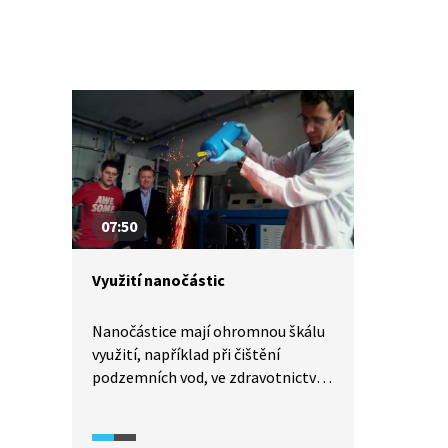
07:50
Využití nanočástic
Nanočástice mají ohromnou škálu
využití, například při čištění
podzemních vod, ve zdravotnictví,
nebo na výrobu supravodičů, díky
kterým může levitovat malé
autíčko i celý vlak. Nanočástice