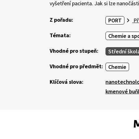
vyšetření pacienta. Jak si lze nanočásti
Z pořadu:
PORT
Př
Témata:
Chemie a sp
Vhodné pro stupeň:
Střední škol
Vhodné pro předmět:
Chemie
Klíčová slova:
nanotechnolo
kmenové buň
M