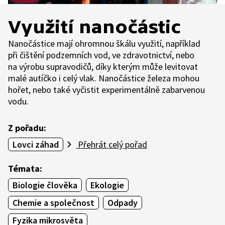
Využití nanočástic
Nanočástice mají ohromnou škálu využití, například
při čištění podzemních vod, ve zdravotnictví, nebo
na výrobu supravodičů, díky kterým může levitovat
malé autíčko i celý vlak. Nanočástice železa mohou
hořet, nebo také vyčistit experimentálně zabarvenou
vodu.
Z pořadu:
Lovci záhad
Přehrát celý pořad
Témata:
Biologie člověka
Ekologie
Chemie a společnost
Odpady
Fyzika mikrosvěta