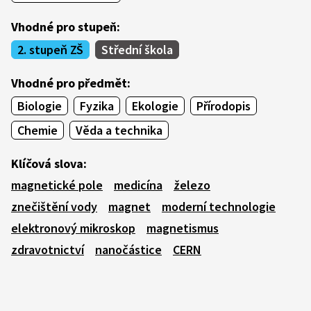
Vhodné pro stupeň:
2. stupeň ZŠ
Střední škola
Vhodné pro předmět:
Biologie
Fyzika
Ekologie
Přírodopis
Chemie
Věda a technika
Klíčová slova:
magnetické pole
medicína
železo
znečištění vody
magnet
moderní technologie
elektronový mikroskop
magnetismus
zdravotnictví
nanočástice
CERN