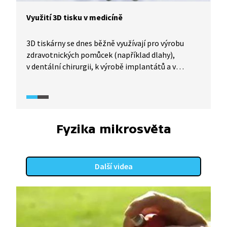
Využití 3D tisku v medicíně
3D tiskárny se dnes běžně využívají pro výrobu
zdravotnických pomůcek (například dlahy),
v dentální chirurgii, k výrobě implantátů a v
protetice. Výrobky jsou vytvořeny přímo na míru
konkrétního pacienta a díky tomu se zkracuje
doba rekonvalescence. Chirurg nejprve vytvoří 3D
model pro konkrétního pacienta pomocí
počítačové tomografie nebo magnetické
Fyzika mikrosvěta
rezonance. Poté dochází k vlastnímu 3D tisku,
při kterém se využívají biokompatibilní materiály,
nejčastěji titan ve formě velmi jemného prášku.
Další videa
Pomocí laserového paprsku dochází k roztavení
kovového prášku a jeho spojení do požadovaného
tvaru.