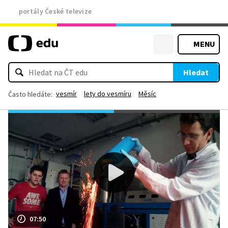
portály České televize
MENU
Hledat
vesmír
lety do vesmíru
Měsíc
Často hledáte:
07:50