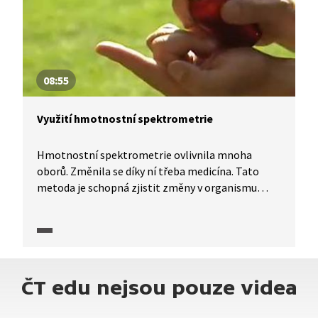
08:55
Využití hmotnostní spektrometrie
Hmotnostní spektrometrie ovlivnila mnoha
oborů. Změnila se díky ní třeba medicína. Tato
metoda je schopná zjistit změny v organismu
dříve, než nemoci propuknou. Může odhalit
poruchy u ještě nenarozených dětí. Hmotnostní
spektrometrie zasáhla i do oboru životního
prostředí a ekologie. Nebýt hmotnostních
spektrometrů, chyběly by lidem informace
ČT edu nejsou pouze videa
o znečištění vod nebo vzduchu. Tímto tématem
nás v pořadu Planeta Věda provede Vladimír Kořen.