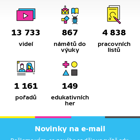
13 733
867
4 838
videí
námětů do
pracovních
výuky
listů
1 161
149
pořadů
edukativních
her
Novinky na e-mail