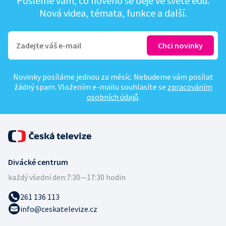
Pošleme vám, co nového se děje ve světě edu.
Nová videa, témata, funkce a další.
Novinky posíláme jednou za měsíc. Nebudeme vám posílat
žádný spam. Vložením e-mailu souhlasíte se
zpracováním
osobních údajů
.