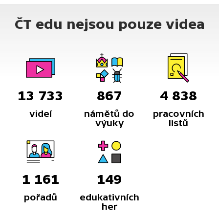
tolik energie, aby se rozbila i další část.
ČT edu nejsou pouze videa
13 733
867
4 838
videí
námětů do
pracovních
výuky
listů
1 161
149
pořadů
edukativních
her