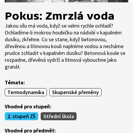
Pokus: Zmrzlá voda
Jakou sílu má voda, když se velmi rychle ochladí?
Ochladíme-li mokrou houbičku na nádobí v kapalném
dusíku, zkřehne. Co se stane, když betonovou,
dřevěnou a litinovou kouli naplníme vodou a necháme
prudce zchladit v kapalném dusíku? Betonová koule se
rozpadne, dřevěná vydrží a litinová vybouchne jako
granát.
Témata:
Termodynamika
Skupenské přeměny
Vhodné pro stupeň:
2. stupeň ZŠ
Střední škola
Vhodné pro předmět: