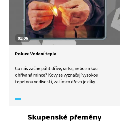
01:06
Pokus: Vedení tepla
Co nás začne pálit dříve, sirka, nebo sirkou
ohřívaná mince? Kovy se vyznačují vysokou
tepelnou vodivostí, zatímco dřevo je díky
vysokému obsahu vody a vzduchu zase dobrým
tepelným izolantem.
Skupenské přeměny