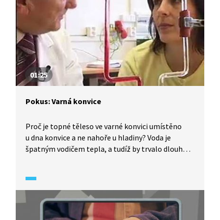
01:25
Pokus: Varná konvice
Proč je topné těleso ve varné konvici umístěno
u dna konvice a ne nahoře u hladiny? Voda je
špatným vodičem tepla, a tudíž by trvalo dlouhou
dobu, než bychom uvedli všechnu vodu do varu.
Dalším pokusem si dokážeme, že v zahřívané vodě
proudí teplo samovolně zezdola nahoru.