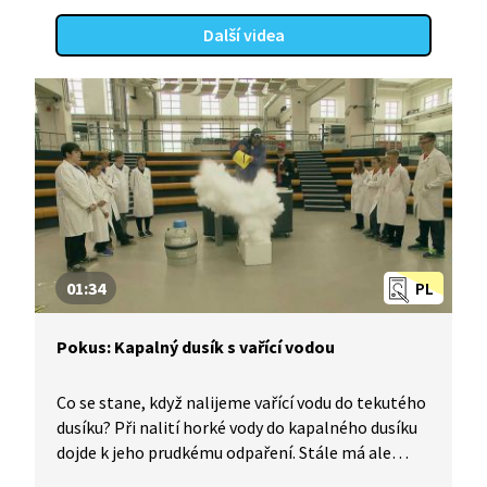
Další videa
01:34
PL
Pokus: Kapalný dusík s vařící vodou
Co se stane, když nalijeme vařící vodu do tekutého
dusíku? Při nalití horké vody do kapalného dusíku
dojde k jeho prudkému odpaření. Stále má ale
nízkou teplotu, proto kolem jeho částic