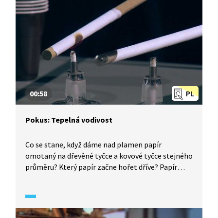
00:58
PL
Pokus: Tepelná vodivost
Co se stane, když dáme nad plamen papír
omotaný na dřevěné tyčce a kovové tyčce stejného
průměru? Který papír začne hořet dříve? Papír
začne dříve hořet na dřevěné tyčce. Kov má
vysokou tepelnou vodivost, proto většinu tepelné
energie plamene odvede samotná tyčka.