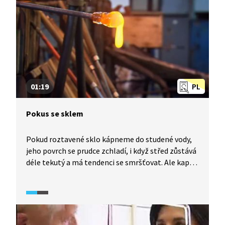
01:19
PL
Pokus se sklem
Pokud roztavené sklo kápneme do studené vody,
jeho povrch se prudce zchladí, i když střed zůstává
déle tekutý a má tendenci se smršťovat. Ale kapka
se už nemůže zmenšit, protože ji drží vnější
skořápka zchladlého skla. Výsledkem je obrovské
vnitřní napětí. Pokud se kousek rozbije, uvolní se
tolik energie, aby se rozbila i další část.