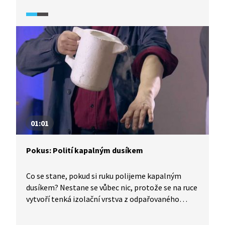
kondenzuje vodní pára, kterou vidíme jako mlhu.
01:01
Pokus: Polití kapalným dusíkem
Co se stane, pokud si ruku polijeme kapalným
dusíkem? Nestane se vůbec nic, protože se na ruce
vytvoří tenká izolační vrstva z odpařovaného
dusíku, která zabrání tepelné výměně mezi rukou
a kapalným dusíkem.