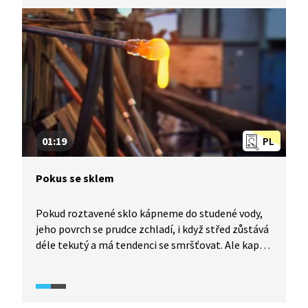
01:19
PL
Pokus se sklem
Pokud roztavené sklo kápneme do studené vody,
jeho povrch se prudce zchladí, i když střed zůstává
déle tekutý a má tendenci se smršťovat. Ale kapka
se už nemůže zmenšit, protože ji drží vnější
skořápka zchladlého skla. Výsledkem je obrovské
vnitřní napětí. Pokud se kousek rozbije, uvolní se