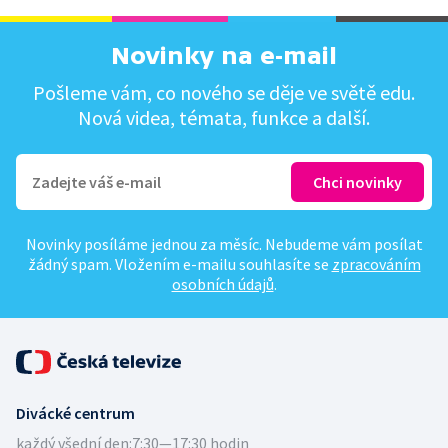
Novinky na e-mail
Pošleme vám, co nového se děje ve světě edu.
Nová videa, témata, funkce a další.
Novinky posíláme jednou za měsíc. Nebudeme vám posílat
žádný spam. Vložením e-mailu souhlasíte se
zpracováním
osobních údajů
.