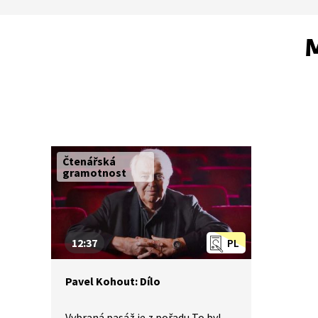
M
Čtenářská
gramotnost
12:37
PL
Pavel Kohout: Dílo
Vybraná pasáž je z pořadu To byl