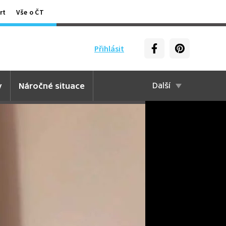
rt
Vše o ČT
Přihlásit
y
Náročné situace
Další