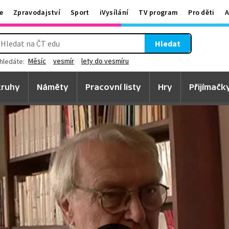
e
Zpravodajství
Sport
iVysílání
TV program
Pro děti
A
Hledat
Měsíc
vesmír
lety do vesmíru
hledáte:
ruhy
Náměty
Pracovní listy
Hry
Přijímačk