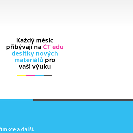
Každý měsíc
přibývají na
ČT edu
desítky nových
materiálů
pro
vaši výuku
unkce a další.