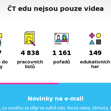
ČT edu nejsou pouze videa
7
4 838
1 161
149
 do
pracovních
pořadů
edukativních
y
listů
her
Novinky na e-mail
co nového se děje ve světě edu. Nová videa, témata, f