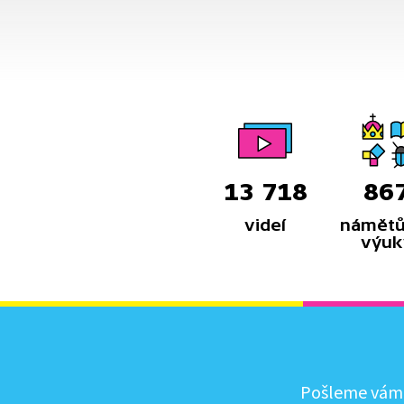
13 718
86
videí
námětů
výuk
Pošleme vám, 