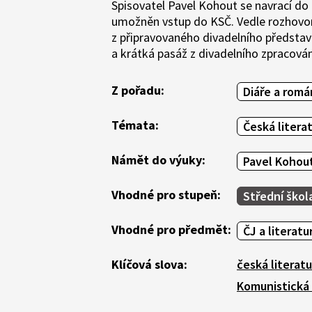
Spisovatel Pavel Kohout se navrací do 
umožněn vstup do KSČ. Vedle rozhovor
z připravovaného divadelního předsta
a krátká pasáž z divadelního zpracová
Z pořadu:
Diáře a romá
Témata:
Česká litera
Námět do výuky:
Pavel Kohou
Vhodné pro stupeň:
Střední škol
Vhodné pro předmět:
ČJ a literatu
Klíčová slova:
česká literatu
Komunistická