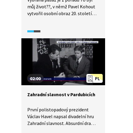
můj život??, v němž Pavel Kohout
vytvořil osobní obraz 20. století
ze svých vzpomínek. Ve vybrané
pasáži vypráví o svých dílech. Video
je doplněno o ukázky z filmů
a divadelních her. Pasáž je
zakončena fotografiemi Pavla
Kohouta a autorovým shrnutím 20.
století ze vzpomínek.
02:00
PL
Zahradní slavnost v Pardubicích
První polistopadový prezident
Václav Havel napsal divadelní hru
Zahradní slavnost. Absurdní drama
zobrazuje slavnost úředníků a jejich