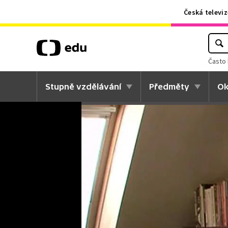
Česká televiz
Často 
Stupně vzdělávání
Předměty
Ok