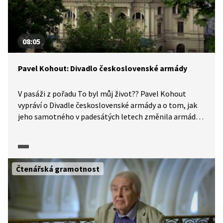
08:05
Pavel Kohout: Divadlo československé armády
V pasáži z pořadu To byl můj život?? Pavel Kohout
vypráví o Divadle československé armády a o tom, jak
jeho samotného v padesátých letech změnila armáda
a jak se promítla do jeho tvorby. „Armáda byla něco
jako posvátná kráva v této zemi. Hned po straně
to byla armáda." V závěru se Pavel Kohout zmiňuje
rovněž o 20. sjezdu Komunistické strany, kde Nikita
Čtenářská gramotnost
Chruščov nazval Stalina zločincem, a o událostech,
které následovaly. Video je doplněno o dobové
fotografie a záběry.