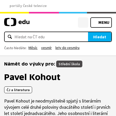
portály České televize
MENU
Hledat
Měsíc
vesmír
lety do vesmíru
Často hledáte:
Námět do výuky pro:
Střední škola
Pavel Kohout
ČJ a literatura
Pavel Kohout je neodmyslitelně spjatý s literárním
vývojem celé druhé poloviny dvacátého století i prvních
let století jednadvacátého. Jeho osobnostní i literární