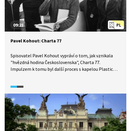
09:21
PL
Pavel Kohout: Charta 77
Spisovatel Pavel Kohout vypráví o tom, jak vznikala
"hvězdná hodina Československa", Charta 77.
Impulzem k tomu byl další proces s kapelou Plastic
People of The Universe. Mělo jít o petici všech petic,
jejímž účelem měla být obžaloba Československa
z toho, že nedodržuje své vlastní zákony. Tento nápad
se ukázal být nosným a díky němu petici podepsaly
spousty lidí. Co se dělo poté? Jak Kohout vnímá
Antichartu? Video je doplněno o dobové záběry
a ukázky z tisku.