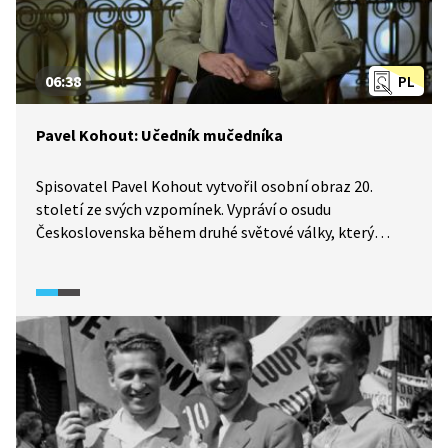
06:38
PL
Pavel Kohout: Učedník mučedníka
Spisovatel Pavel Kohout vytvořil osobní obraz 20.
století ze svých vzpomínek. Vypráví o osudu
Československa během druhé světové války, který
vnímal jako selhání kapitalismu a západních
demokracií, i o tom, kdo jako první četl jeho verše. Ten
samý člověk byl pak popraven po atentátu
na Heydricha, neboť se staral o parašutisty
atentátníky. Jmenoval se Vladimír Petřek. Ten byl
nejen pravoslavným knězem, ale i patriotem, který
viděl jedinou naši naději ve spojenectví ve Sověty a tím
předurčil Kohoutovo budoucí politické směřování.