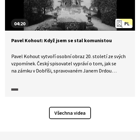
04:20
PL
Pavel Kohout: Když jsem se stal komunistou
Pavel Kohout vytvoří osobní obraz 20. století ze svých
vzpomínek. Český spisovatel vypráví o tom, jak se
na zámku v Dobříši, spravovaném Janem Drdou
a Erikem Saudkem, setkávali „režimem“ podporovaní
autoři a jak zámecké pobyty spisovatelů probíhaly.
Pavel Kohout vzpomíná, jak zde při letním pobytu psal
například divadelní hru Taková láska. Pasáž je doplněna
o dobová videa a ukázky z tisku.
Všechna videa