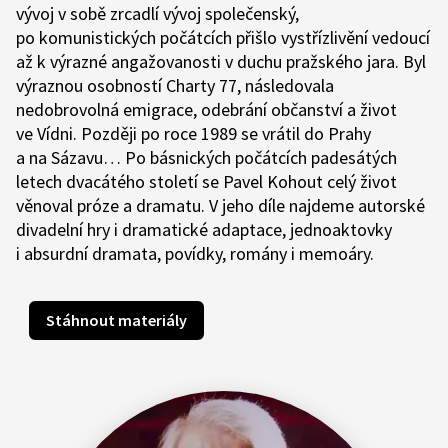
vývoj v sobě zrcadlí vývoj společenský,
po komunistických počátcích přišlo vystřízlivění vedoucí
až k výrazné angažovanosti v duchu pražského jara. Byl
výraznou osobností Charty 77, následovala
nedobrovolná emigrace, odebrání občanství a život
ve Vídni. Později po roce 1989 se vrátil do Prahy
a na Sázavu… Po básnických počátcích padesátých
letech dvacátého století se Pavel Kohout celý život
věnoval próze a dramatu. V jeho díle najdeme autorské
divadelní hry i dramatické adaptace, jednoaktovky
i absurdní dramata, povídky, romány i memoáry.
Stáhnout materiály