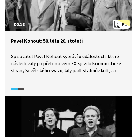
06:18
PL
Pavel Kohout: 50. léta 20. století
Spisovatel Pavel Kohout vypráví o událostech, které
následovaly po přelomovém XX. sjezdu Komunistické
strany Sovětského svazu, kdy padl Stalinův kult, a o
tom, jak na ně reagovaly české osobnosti. Pro Pavla
Kohouta to byla chvíle, kdy se musel postavit faktu,
který tušil, ale odmítal ho vidět, stejně jako spousta
jeho vrstevníků. Jak se z té kaše on a jeho přátelé
dostali? Pasáž je doplněna o dobová videa a ukázky
z tisku.