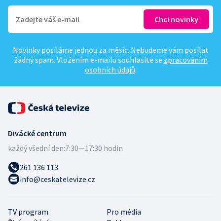
Novinky posíláme jednou za měsíc. Nebudeme vám posílat
žádný spam. Vložením e-mailu souhlasíte se
zpracováním
osobních údajů
.