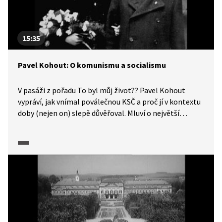
15:35
Pavel Kohout: O komunismu a socialismu
V pasáži z pořadu To byl můj život?? Pavel Kohout
vypráví, jak vnímal poválečnou KSČ a proč jí v kontextu
doby (nejen on) slepě důvěřoval. Mluví o největší
myšlenkové chybě celé své generace, která byla ovšem
zcela logická. Věnuje se i procesům v době stalinismu,
které rozdělily světovou intelektuální elitu. Zmiňuje,
že vložil víru do KSČ a své manželky Aleny Vránové,
která se později stala manželkou herce Vladimíra Ráže.
„Chtěli jsme spolu založit socialistickou rodinu, mít
spolu socialistické děti a budovat spolu socialismus.“