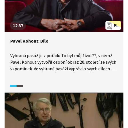
12:37
PL
Pavel Kohout: Dílo
Vybraná pasáž je z pořadu To byl můj život??, v němž
Pavel Kohout vytvořil osobní obraz 20. století ze svých
vzpomínek. Ve vybrané pasáži vypráví o svých dílech.
Video je doplněno o ukázky z filmů a divadelních her.
Pasáž je zakončena fotografiemi Pavla Kohouta
a autorovým shrnutím 20. století ze vzpomínek.