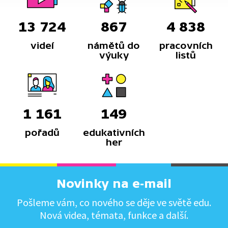
13 724
867
4 838
videí
námětů do
pracovních
výuky
listů
1 161
149
pořadů
edukativních
her
Novinky na e-mail
Pošleme vám, co nového se děje ve světě edu.
Nová videa, témata, funkce a další.