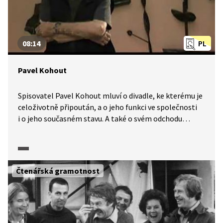
08:14
PL
Pavel Kohout
Spisovatel Pavel Kohout mluví o divadle, ke kterému je
celoživotně připoután, a o jeho funkci ve společnosti
i o jeho současném stavu. A také o svém odchodu
do exilu a své divadelní hře Erós, ze které uvidíme hned
několik ukázek.
Čtenářská gramotnost