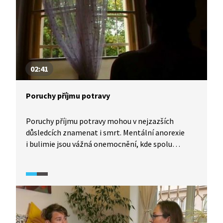
02:41
Poruchy příjmu potravy
Poruchy příjmu potravy mohou v nejzazších
důsledcích znamenat i smrt. Mentální anorexie
i bulimie jsou vážná onemocnění, kde spolu
mimořádně intenzivně souvisejí problémy duševní
s problémy tělesnými. Jaká specifika s sebou tato
onemocnění přinášejí? Nahlédneme do života
několika žen, které si s úzkostmi a strachem
z jídla prožily své.