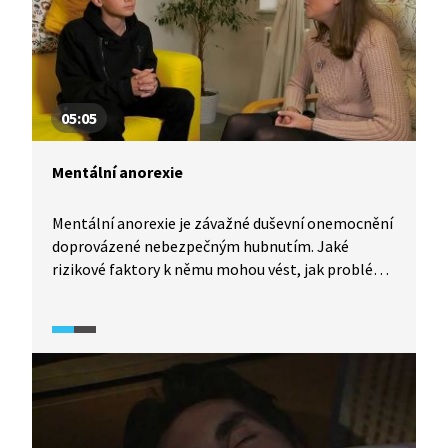
05:05
Mentální anorexie
Mentální anorexie je závažné duševní onemocnění
doprovázené nebezpečným hubnutím. Jaké
rizikové faktory k němu mohou vést, jak problém
s anorexií řešit a jaká je ideální hmotnost?