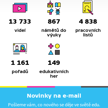
13 733
867
4 838
videí
námětů do
pracovních
výuky
listů
1 161
149
pořadů
edukativních
her
Novinky na e-mail
Pošleme vám, co nového se děje ve světě edu.