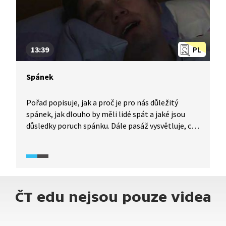
13:39
PL
Spánek
Pořad popisuje, jak a proč je pro nás důležitý
spánek, jak dlouho by měli lidé spát a jaké jsou
důsledky poruch spánku. Dále pasáž vysvětluje, co
to znamená, když někdo chrápe, a jaké jsou příčiny
a možnosti léčby chrápání.
ČT edu nejsou pouze videa