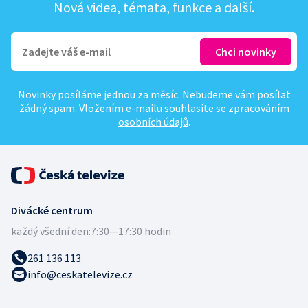
Nová videa, témata, funkce a další.
Novinky posíláme jednou za měsíc. Nebudeme vám posílat
žádný spam. Vložením e-mailu souhlasíte se
zpracováním
osobních údajů
.