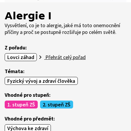
Alergie I
Vysvětlení, co je to alergie, jaké má toto onemocnění
příčiny a proč se postupně rozšiřuje po celém světě.
Z pořadu:
Lovci záhad
Přehrát celý pořad
Témata:
Fyzický vývoj a zdraví člověka
Vhodné pro stupeň:
1. stupeň ZŠ
2. stupeň ZŠ
Vhodné pro předmět:
Výchova ke zdraví