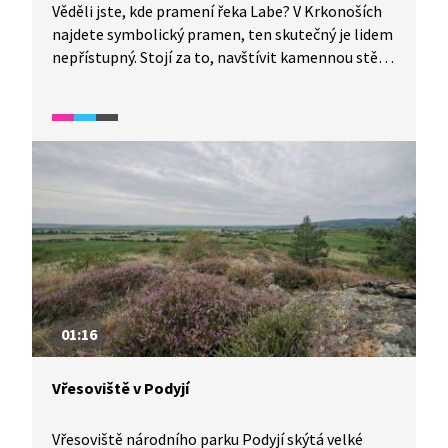
Věděli jste, kde pramení řeka Labe? V Krkonoších
najdete symbolický pramen, ten skutečný je lidem
nepřístupný. Stojí za to, navštívit kamennou stěnu
s erby měst, kterými naše nejdelší řeka protéká.
Než voda doteče do Severního moře, musí
překonat trasu dlouhou více než 1000 km.
Podívejte se v jedné minutě na tuto zajímavost.
01:16
Vřesoviště v Podyjí
Vřesoviště národního parku Podyjí skýtá velké