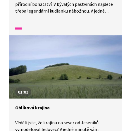
přírodní bohatství. V bývalých pastvinách najdete
třeba legendární kudlanku nábožnou. V jedné
minutě vám představíme malé zázraky fauny
a flóry v naší zemi.
01:03
Oblíková krajina
Věděli jste, že krajinu na sever od Jeseníků
vymodeloval ledovec? V jedné minutě vám