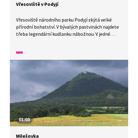
Vřesoviště v Podyjí
Vřesoviště národního parku Podyjí skýtá velké
přírodní bohatství. V bývalých pastvinách najdete
třeba legendární kudlanku nábožnou. V jedné
minutě vám představíme malé zázraky fauny
a flóry v naší zemi.
01:03
Milešovka