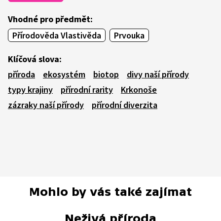
Vhodné pro předmět:
Přírodověda Vlastivěda
Prvouka
Klíčová slova:
příroda
ekosystém
biotop
divy naší přírody
typy krajiny
přírodní rarity
Krkonoše
zázraky naší přírody
přírodní diverzita
Mohlo by vás také zajímat
Neživá příroda