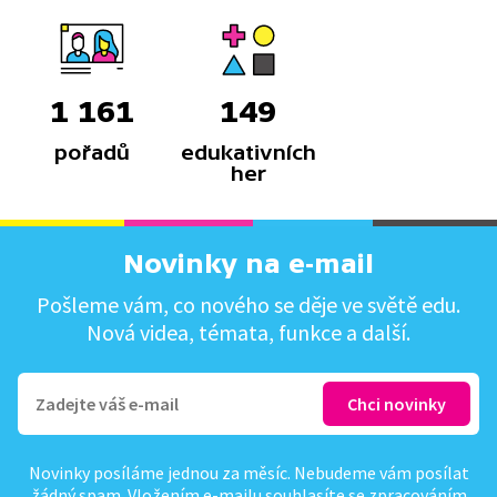
1 161
149
pořadů
edukativních
her
Novinky na e-mail
Pošleme vám, co nového se děje ve světě edu.
Nová videa, témata, funkce a další.
Novinky posíláme jednou za měsíc. Nebudeme vám posílat
žádný spam. Vložením e-mailu souhlasíte se
zpracováním