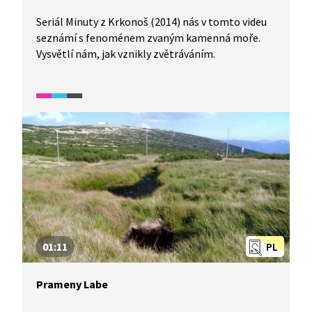
Seriál Minuty z Krkonoš (2014) nás v tomto videu
seznámí s fenoménem zvaným kamenná moře.
Vysvětlí nám, jak vznikly zvětráváním.
01:11
PL
Prameny Labe