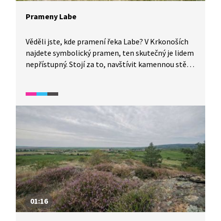
Prameny Labe
Věděli jste, kde pramení řeka Labe? V Krkonoších
najdete symbolický pramen, ten skutečný je lidem
nepřístupný. Stojí za to, navštívit kamennou stěnu
s erby měst, kterými naše nejdelší řeka protéká.
Než voda doteče do Severního moře, musí
překonat trasu dlouhou více než 1000 km.
Podívejte se v jedné minutě na tuto zajímavost.
01:16