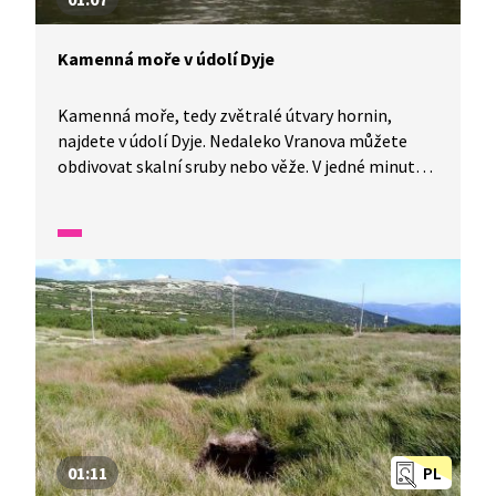
Kamenná moře v údolí Dyje
Kamenná moře, tedy zvětralé útvary hornin,
najdete v údolí Dyje. Nedaleko Vranova můžete
obdivovat skalní sruby nebo věže. V jedné minutě
vám představíme malé zázraky fauny a flory v naší
zemi.
01:11
PL