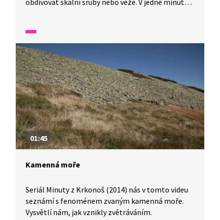
obdivovat skalní sruby nebo věže. V jedné minutě
vám představíme malé zázraky fauny a flory v naší
zemi.
01:45
Kamenná moře
Seriál Minuty z Krkonoš (2014) nás v tomto videu
seznámí s fenoménem zvaným kamenná moře.
Vysvětlí nám, jak vznikly zvětráváním.