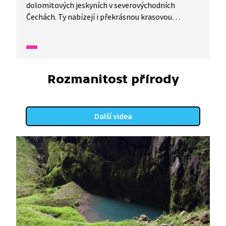
dolomitových jeskyních v severovýchodních
Čechách. Ty nabízejí i překrásnou krasovou
výzdobu. V jedné minutě vám představíme malé
zázraky fauny a flory v naší zemi.
Rozmanitost přírody
Další videa