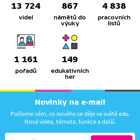
13 724
867
4 838
videí
námětů do
pracovních
výuky
listů
1 161
149
pořadů
edukativních
her
Novinky na e-mail
Pošleme vám, co nového se děje ve světě edu.
Nová videa, témata, funkce a další.