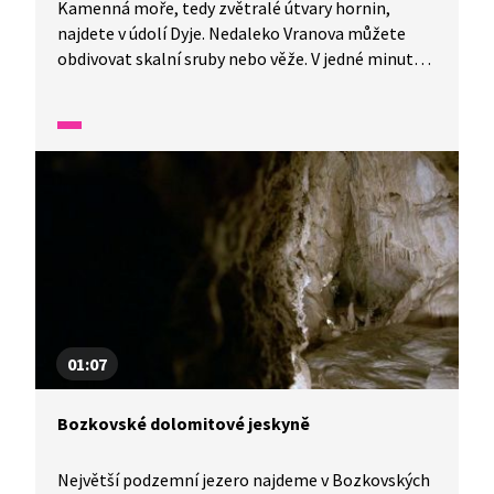
Kamenná moře, tedy zvětralé útvary hornin,
najdete v údolí Dyje. Nedaleko Vranova můžete
obdivovat skalní sruby nebo věže. V jedné minutě
vám představíme malé zázraky fauny a flory v naší
zemi.
01:07
Bozkovské dolomitové jeskyně
Největší podzemní jezero najdeme v Bozkovských