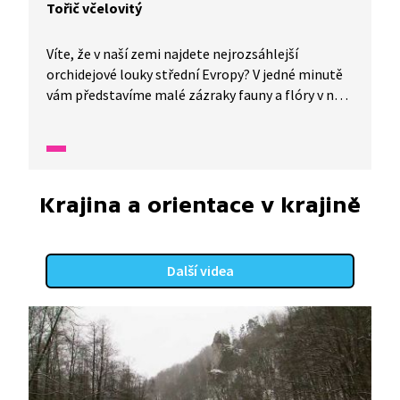
Tořič včelovitý
Víte, že v naší zemi najdete nejrozsáhlejší
orchidejové louky střední Evropy? V jedné minutě
vám představíme malé zázraky fauny a flóry v naší
zemi.
Krajina a orientace v krajině
Další videa