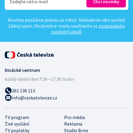
Novinky posíláme jednou za měsíc. Nebudeme vám posílat
žádný spam. Vložením e-mailu souhlasíte se
zpracováním
osobních údajů
.