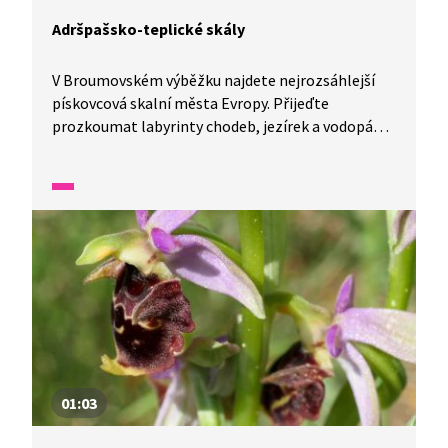
Adršpašsko-teplické skály
V Broumovském výběžku najdete nejrozsáhlejší
pískovcová skalní města Evropy. Přijeďte
prozkoumat labyrinty chodeb, jezírek a vodopádů
a navštivte Adršpašsko-teplické skály. V jedné
minutě vám představíme malé zázraky fauny
a flóry v naší zemi.
01:03