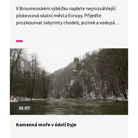
V Broumovském výběžku najdete nejrozsáhlejší
pískovcová skalní města Evropy. Přijeďte
prozkoumat labyrinty chodeb, jezírek a vodopádů
a navštivte Adršpašsko-teplické skály. V jedné
minutě vám představíme malé zázraky fauny
a flóry v naší zemi.
01:07
Kamenná moře v údolí Dyje