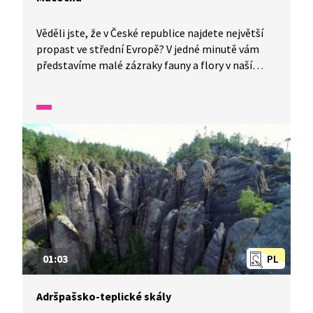
Věděli jste, že v České republice najdete největší
propast ve střední Evropě? V jedné minutě vám
představíme malé zázraky fauny a flory v naší
zemi.
01:03
PL
Adršpašsko-teplické skály