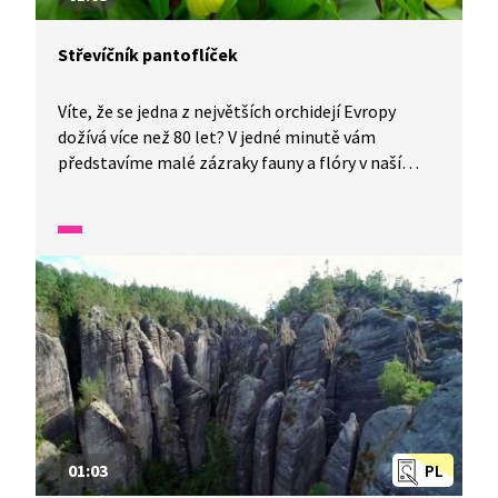
Střevíčník pantoflíček
Víte, že se jedna z největších orchidejí Evropy
dožívá více než 80 let? V jedné minutě vám
představíme malé zázraky fauny a flóry v naší
zemi.
01:03
PL