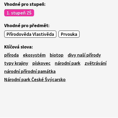
Vhodné pro stupeň:
1. stupeň ZŠ
Vhodné pro předmět:
Přírodověda Vlastivěda
Prvouka
Klíčová slova:
příroda
ekosystém
biotop
divy naší přírody
typy krajiny
pískovec
národní park
zvětrávání
národní přírodní památka
Národní park České Švýcarsko