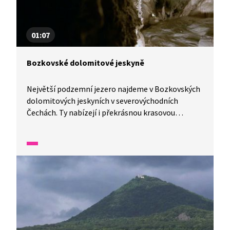
01:07
Bozkovské dolomitové jeskyně
Největší podzemní jezero najdeme v Bozkovských
dolomitových jeskyních v severovýchodních
Čechách. Ty nabízejí i překrásnou krasovou
výzdobu. V jedné minutě vám představíme malé
zázraky fauny a flory v naší zemi.