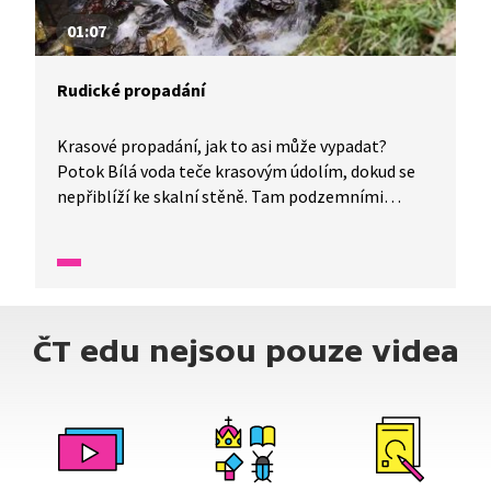
01:07
Rudické propadání
Krasové propadání, jak to asi může vypadat?
Potok Bílá voda teče krasovým údolím, dokud se
nepřiblíží ke skalní stěně. Tam podzemními
kaskádami mizí v jeskyni. V jedné minutě vám
představíme malé zázraky fauny a flory v naší
zemi.
ČT edu nejsou pouze videa