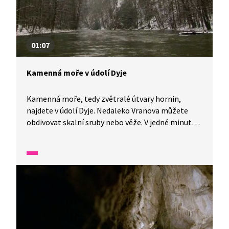
01:07
Kamenná moře v údolí Dyje
Kamenná moře, tedy zvětralé útvary hornin,
najdete v údolí Dyje. Nedaleko Vranova můžete
obdivovat skalní sruby nebo věže. V jedné minutě
vám představíme malé zázraky fauny a flory v naší
zemi.