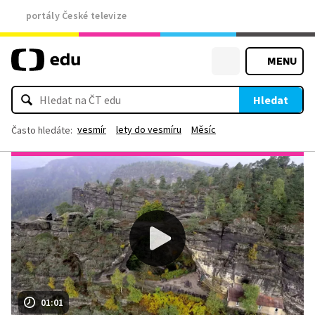
portály České televize
MENU
Hledat
vesmír
lety do vesmíru
Měsíc
Často hledáte:
01:01