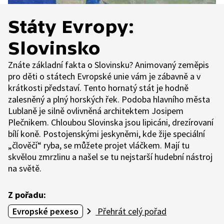
Státy Evropy:
Slovinsko
Znáte základní fakta o Slovinsku? Animovaný zeměpis
pro děti o státech Evropské unie vám je zábavně a v
krátkosti představí. Tento hornatý stát je hodně
zalesněný a plný horských řek. Podoba hlavního města
Lublaně je silně ovlivněná architektem Josipem
Plečnikem. Chloubou Slovinska jsou lipicáni, drezírovaní
bílí koně. Postojenskými jeskyněmi, kde žije speciální
„člověčí“ ryba, se můžete projet vláčkem. Mají tu
skvělou zmrzlinu a našel se tu nejstarší hudební nástroj
na světě.
Z pořadu:
Evropské pexeso
Přehrát celý pořad