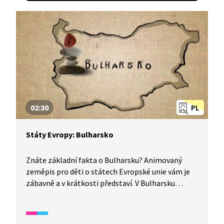
02:30
PL
Státy Evropy: Bulharsko
Znáte základní fakta o Bulharsku? Animovaný
zeměpis pro děti o státech Evropské unie vám je
zábavně a v krátkosti představí. V Bulharsku
znamená vrtění hlavou souhlas a mají tu krásnou
přírodu a mnoho rezervací. Hlavní město Sofie je
nejvýše položené hlavní město v Evropě a říká se