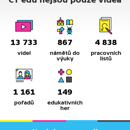
13 733
867
4 838
videí
námětů do
pracovních
výuky
listů
1 161
149
pořadů
edukativních
her