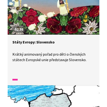
bájný pěvec Orfeus a lidé se tu, díky zdravé kuchyni,
dožívají velmi vysokého věku.
02:39
Státy Evropy: Slovensko
Krátký animovaný pořad pro děti o členských
státech Evropské unie představuje Slovensko.