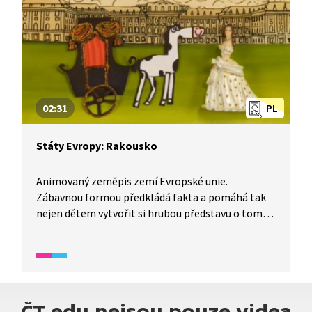
protože bohyně lásky Afrodite se prý narodila
právě tady. Není divu, že jsou Kypřané na svůj
domov pyšní.
02:31
PL
Státy Evropy: Rakousko
Animovaný zeměpis zemí Evropské unie.
Zábavnou formou předkládá fakta a pomáhá tak
nejen dětem vytvořit si hrubou představu o tom,
jak to v které zemi funguje. Dnes si společně
poskládáme obrázek Rakouska.
ČT edu nejsou pouze videa