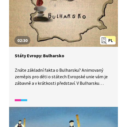
02:30
PL
Státy Evropy: Bulharsko
Znáte základní fakta o Bulharsku? Animovaný
zeměpis pro děti o státech Evropské unie vám je
zábavně a v krátkosti představí. V Bulharsku
znamená vrtění hlavou souhlas a mají tu krásnou
přírodu a mnoho rezervací. Hlavní město Sofie je
nejvýše položené hlavní město v Evropě a říká se
o něm, že roste, ale nestárne. Chloubou Bulharska
je Růžové údolí, kde se pěstují růže na výrobu
bulharského růžového oleje. Narodil se tu prý