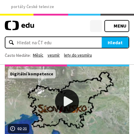
portály České televize
MENU
Hledat
Měsíc
vesmír
lety do vesmíru
Často hledáte:
Digitální kompetence
02:21