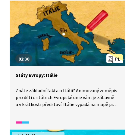
o něm, že roste, ale nestárne. Chloubou Bulharska
je Růžové údolí, kde se pěstují růže na výrobu
bulharského růžového oleje. Narodil se tu prý
bájný pěvec Orfeus a lidé se tu, díky zdravé kuchyni,
dožívají velmi vysokého věku.
02:30
PL
Státy Evropy: Itálie
Znáte základní fakta o Itálii? Animovaný zeměpis
pro děti o státech Evropské unie vám je zábavně
a v krátkosti představí. Itálie vypadá na mapě jako
vysoká bota obklopená mořem. Italové se v létě
koupou a v zimě lyžují ve vysokých horách. Jestli
máte rádi pizzu a těstoviny, bude se vám tu líbit.
V Itálii je hodně kostelů a bazilik a spousty dalších