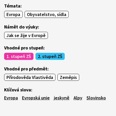
Témata:
Evropa
Obyvatelstvo, sídla
Námět do výuky:
Jak se žije v Evropě
Vhodné pro stupeň:
1. stupeň ZŠ
2. stupeň ZŠ
Vhodné pro předmět:
Přírodověda Vlastivěda
Zeměpis
Klíčová slova:
Evropa
Evropská unie
jeskyně
Alpy
Slovinsko