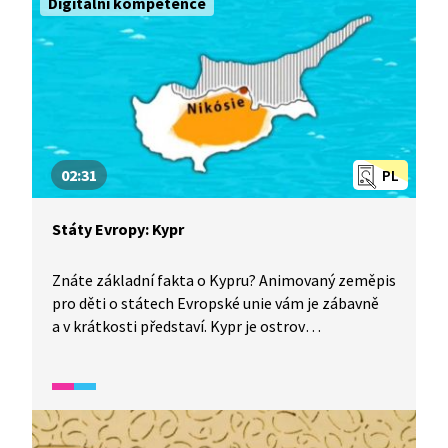
Digitální kompetence
zajímavých staveb. Benátky jsou slavné turistické
lákadlo, město celé postavené na vodě, kde místo
aut jezdí gondoly.
02:31
PL
Státy Evropy: Kypr
Znáte základní fakta o Kypru? Animovaný zeměpis
pro děti o státech Evropské unie vám je zábavně
a v krátkosti představí. Kypr je ostrov
ve Středozemním moři a jmenuje se podle mědi,
která se tu těží. Mluví se tu řecky i turecky a ostrov
je tak rozdělen na dvě části. Rostou tu olivy a víno
a místní kuchyně nabízí obrovské množství
předkrmů. Kypru se někdy říká Afroditin ostrov,