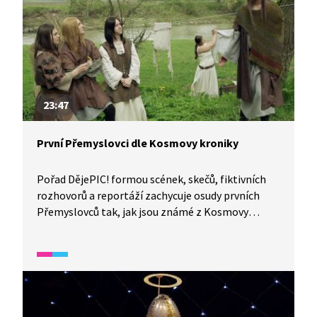
23:47
První Přemyslovci dle Kosmovy kroniky
Pořad DějePIC! formou scének, skečů, fiktivních
rozhovorů a reportáží zachycuje osudy prvních
Přemyslovců tak, jak jsou známé z Kosmovy
kroniky.