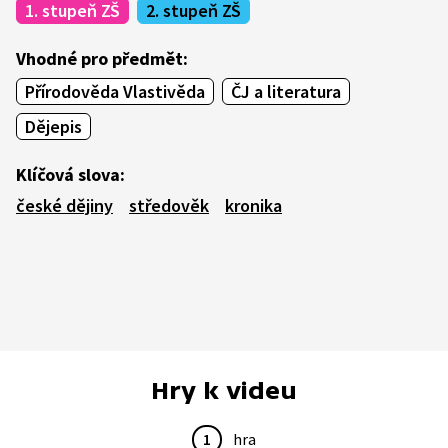
1. stupeň ZŠ
2. stupeň ZŠ
Vhodné pro předmět:
Přírodověda Vlastivěda
ČJ a literatura
Dějepis
Klíčová slova:
české dějiny
středověk
kronika
Hry k videu
1
hra