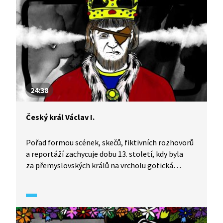
24:38
Český král Václav I.
Pořad formou scének, skečů, fiktivních rozhovorů
a reportáží zachycuje dobu 13. století, kdy byla
za přemyslovských králů na vrcholu gotická
kultura i rytířské turnaje. Seznámíme se se
vzteklým králem Václavem I. i jeho synem
Přemyslem Otakarem.