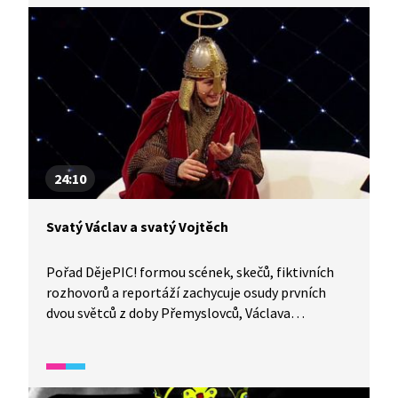
24:10
Svatý Václav a svatý Vojtěch
Pořad DějePIC! formou scének, skečů, fiktivních
rozhovorů a reportáží zachycuje osudy prvních
dvou světců z doby Přemyslovců, Václava
a Vojtěcha. Zmiňuje také předpoklady, které musí
být naplněny, aby se člověk mohl stát světcem.