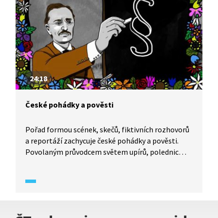
24:18
České pohádky a pověsti
Pořad formou scének, skečů, fiktivních rozhovorů
a reportáží zachycuje české pohádky a pověsti.
Povolaným průvodcem světem upírů, polednic
a bubáků bude Karel Jaromír Erben.