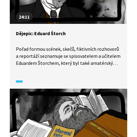
24:11
Dějepic: Eduard Štorch
Pořad formou scének, skečů, fiktivních rozhovorů
a reportáží seznamuje se spisovatelem a učitelem
Eduardem Štorchem, který byl také amatérským
archeologem. Jeho popularizační knihy o životě
v pravěku jako Lovci mamutů či Osada havranů
ovlivnily několik generací.