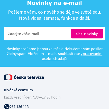
Novinky na e-mail
Pošleme vám, co nového se děje ve světě edu.
Nová videa, témata, funkce a další.
Novinky posíláme jednou za měsíc. Nebudeme vám posílat
žádný spam. Vložením e-mailu souhlasíte se
zpracováním
osobních údajů
.