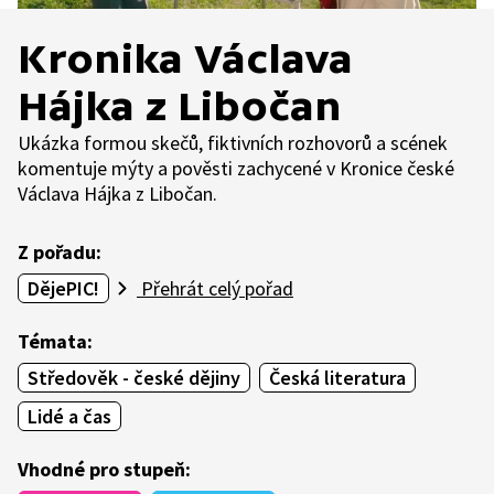
Kronika Václava
Hájka z Libočan
Ukázka formou skečů, fiktivních rozhovorů a scének
komentuje mýty a pověsti zachycené v Kronice české
Václava Hájka z Libočan.
Z pořadu:
DějePIC!
Přehrát celý pořad
Témata:
Středověk - české dějiny
Česká literatura
Lidé a čas
Vhodné pro stupeň: