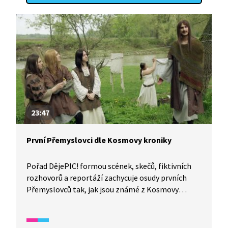
23:47
První Přemyslovci dle Kosmovy kroniky
Pořad DějePIC! formou scének, skečů, fiktivních
rozhovorů a reportáží zachycuje osudy prvních
Přemyslovců tak, jak jsou známé z Kosmovy
kroniky.