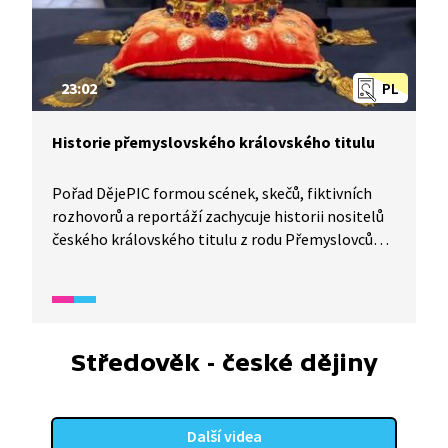
23:02
PL
Historie přemyslovského královského titulu
Pořad DějePIC formou scének, skečů, fiktivních
rozhovorů a reportáží zachycuje historii nositelů
českého královského titulu z rodu Přemyslovců
od Vladislava II. až po Václava III. Je zde také
popsán význam a symbol korunovačních klenotů
a erbů.
Středověk - české dějiny
Další videa