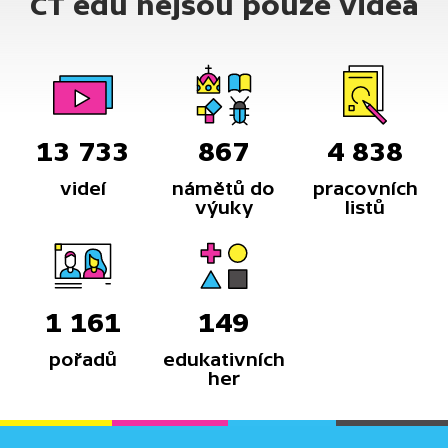
ČT edu nejsou pouze videa
13 733
867
4 838
videí
námětů do
pracovních
výuky
listů
1 161
149
pořadů
edukativních
her