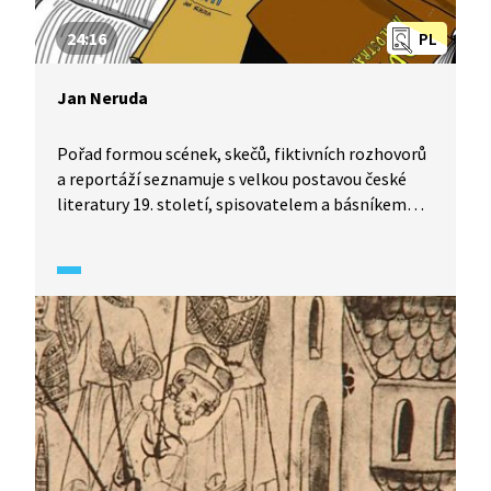
24:16
PL
Jan Neruda
Pořad formou scének, skečů, fiktivních rozhovorů
a reportáží seznamuje s velkou postavou české
literatury 19. století, spisovatelem a básníkem
Janem Nerudou a jeho dobou. Vůdčí osobnost
generace májovců a plodný a uznávaný novinář žil
přesto celý svůj život v materiální nouzi.