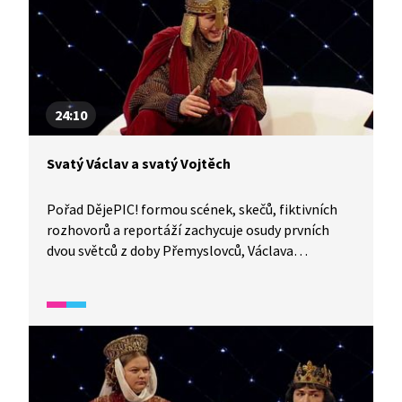
24:10
Svatý Václav a svatý Vojtěch
Pořad DějePIC! formou scének, skečů, fiktivních
rozhovorů a reportáží zachycuje osudy prvních
dvou světců z doby Přemyslovců, Václava
a Vojtěcha. Zmiňuje také předpoklady, které musí
být naplněny, aby se člověk mohl stát světcem.