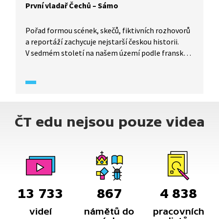
První vladař Čechů – Sámo
Pořad formou scének, skečů, fiktivních rozhovorů
a reportáží zachycuje nejstarší českou historii.
V sedmém století na našem území podle franské
kroniky existoval Sámův kmenový svaz, který
vznikl na obranu proti Avarům a Frankům.
ČT edu nejsou pouze videa
13 733
867
4 838
videí
námětů do
pracovních