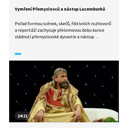
Vymření Přemyslovců a nástup Lucemburků
Pořad formou scének, skečů, fiktivních rozhovorů
a reportáží zachycuje přelomovou dobu konce
vládnutí přemyslovské dynastie a nástup
Lucemburků. Ukazuje složitý vztah Jana
Lucemburského a Elišky Přemyslovny i situaci
v českém království za prvního lucemburského
českého krále.
24:21