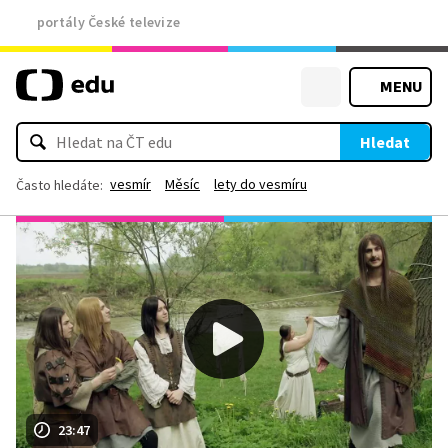
portály České televize
MENU
Hledat
vesmír
Měsíc
lety do vesmíru
Často hledáte:
23:47