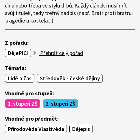
činu nebo třeba ve stylu drbů. Každý článek musí mít
svůj titulek, tedy trefný nadpis (např. Bratr proti bratru:
tragédie u kostela...)
Z pořadu:
DějePIC!
Přehrát celý pořad
Témata:
Lidé a čas
Středověk - české dějiny
Vhodné pro stupeň:
1. stupeň ZŠ
2. stupeň ZŠ
Vhodné pro předmět:
Přírodověda Vlastivěda
Dějepis