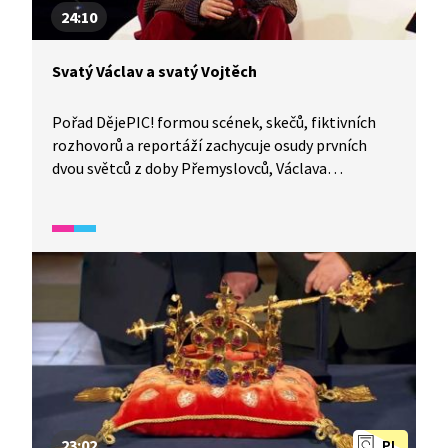
24:10
Svatý Václav a svatý Vojtěch
Pořad DějePIC! formou scének, skečů, fiktivních
rozhovorů a reportáží zachycuje osudy prvních
dvou světců z doby Přemyslovců, Václava
a Vojtěcha. Zmiňuje také předpoklady, které musí
být naplněny, aby se člověk mohl stát světcem.
23:02
PL