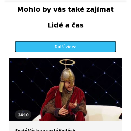
Mohlo by vás také zajímat
Lidé a čas
Další videa
24:10
Svatý Václav a svatý Vojtěch