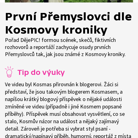
První Přemyslovci dle
Kosmovy kroniky
Pořad DějePIC! formou scének, skečů, fiktivních
rozhovorů a reportáží zachycuje osudy prvních
Přemyslovců tak, jak jsou známé z Kosmovy kroniky.
Tip do výuky
Ve videu byl Kosmas přirovnán k blogerovi. Žáci si
představí, že jsou takovým blogerem Kosmasem, a
napíšou krátký blogový příspěvek o nějaké události
zmíněné ve videu (případně i jiné Kosmem popsané
příběhy). Příspěvek musí obsahovat vysvětlení, co se
stalo, Kosmův názor na událost a nějaký zajímavý
detail. Zároveň je potřeba si vybrat styl psaní -
dramatický/napínavý příběh, humorný, reportáž z místa