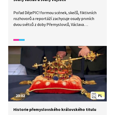
Pořad DějePIC! formou scének, skečů, fiktivních
rozhovorů a reportáží zachycuje osudy prvních
dvou světců z doby Přemyslovců, Václava
a Vojtěcha. Zmiňuje také předpoklady, které musí
být naplněny, aby se člověk mohl stát světcem.
23:02
PL
Historie přemyslovského královského titulu