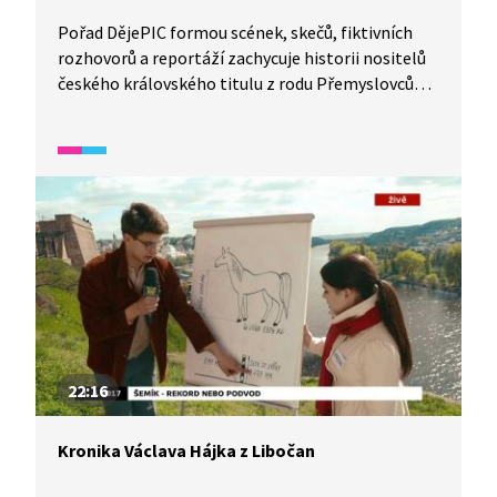
Pořad DějePIC formou scének, skečů, fiktivních
rozhovorů a reportáží zachycuje historii nositelů
českého královského titulu z rodu Přemyslovců
od Vladislava II. až po Václava III. Je zde také
popsán význam a symbol korunovačních klenotů
a erbů.
22:16
Kronika Václava Hájka z Libočan