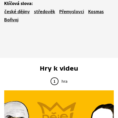
Klíčová slova:
české dějiny
středověk
Přemyslovci
Kosmas
Bořivoj
Hry k videu
1
hra