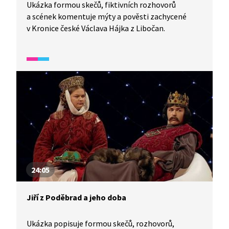
Ukázka formou skečů, fiktivních rozhovorů
a scének komentuje mýty a pověsti zachycené
v Kronice české Václava Hájka z Libočan.
24:05
Jiří z Poděbrad a jeho doba
Ukázka popisuje formou skečů, rozhovorů,