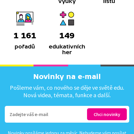
výuky
listů
1 161
149
pořadů
edukativních
her
Novinky na e-mail
Pošleme vám, co nového se děje ve světě edu.
Nová videa, témata, funkce a další.
Novinky posíláme jednou za měsíc. Nebudeme vám posílat