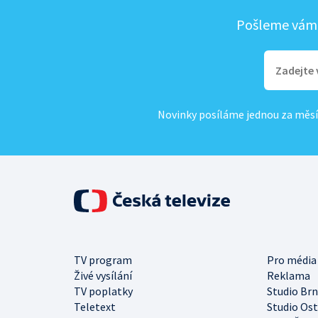
Pošleme vám, 
Novinky posíláme jednou za měsí