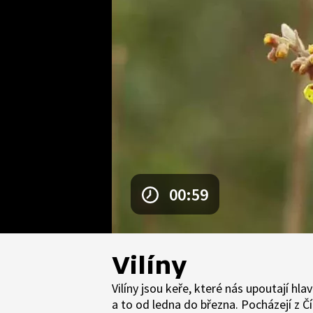
00:59
Vilíny
Vilíny jsou keře, které nás upoutají hl
a to od ledna do března. Pocházejí z 