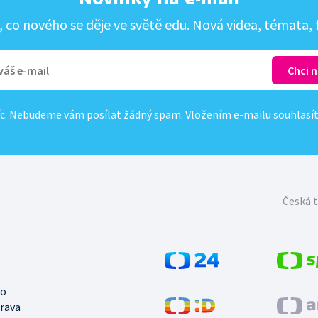
co nového se děje ve světě edu. Nová videa, témata, f
c. Nebudeme vám posílat žádný spam. Vložením e-mailu souhlasí