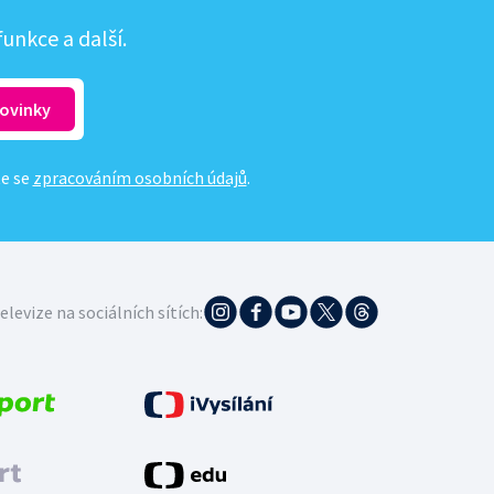
unkce a další.
te se
zpracováním osobních údajů
.