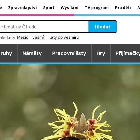
e
Zpravodajství
Sport
iVysílání
TV program
Pro děti
A
Hledat
Měsíc
vesmír
lety do vesmíru
hledáte:
ruhy
Náměty
Pracovní listy
Hry
Přijímačk