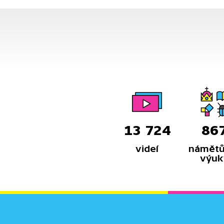
a na vodu vázaných živočichů,
například obojživelníků. Les
prosvícený sluncem ukazuje brzy
na jaře kvetoucí rostliny vřesovce
či pasoucí se jeleny.
Na prosluněných stráních kvetou
mochny a vzácné koniklece.
13 724
86
videí
námětů
výuk