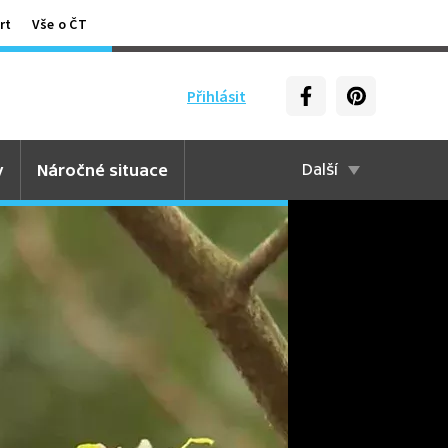
rt
Vše o ČT
Přihlásit
y
Náročné situace
Další