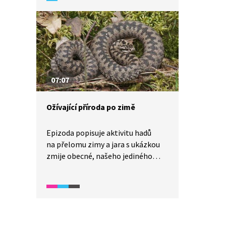
z Jiříkova údolí. Jako v každém
rašeliništi, i zde se musíme pro naši
bezpečnost pohybovat jen
po vyznačených cestách. Na jaře tu
kvete rojovník bahenní, v létě
dozrávají borůvky a brusinky. Také
tu roste suchopýr, vlochyně nebo
07:07
borovice blatka.
Ožívající příroda po zimě
Epizoda popisuje aktivitu hadů
na přelomu zimy a jara s ukázkou
zmije obecné, našeho jediného
jedovatého hada. Je možné
pozorovat rašící pupeny stromů,
ze kterých budou později vznikat
listy. Mělká lesní údolí, kterým se
říká niva, nabízejí vhodné podmínky
pro růst mokřadních rostlin