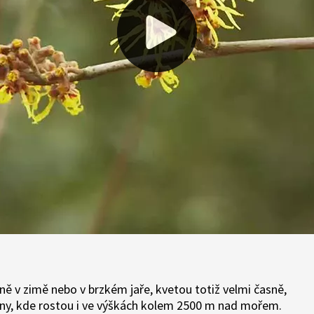
avně v zimě nebo v brzkém jaře, kvetou totiž velmi časně,
Číny, kde rostou i ve výškách kolem 2500 m nad mořem.