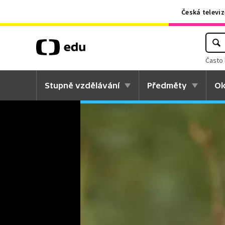
Česká televiz
Často 
Stupně vzdělávání
Předměty
Ok