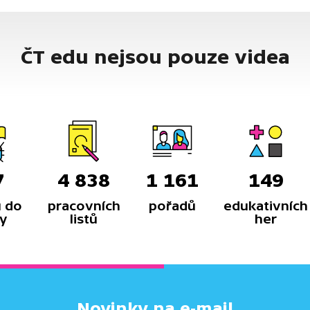
ČT edu nejsou pouze videa
7
4 838
1 161
149
 do
pracovních
pořadů
edukativních
y
listů
her
Novinky na e-mail