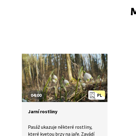
M
04:00
PL
Jarní rostliny
Pasáž ukazuje některé rostliny,
které kvetou brzy na jaře. Zavádí