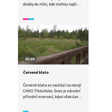
diváky do míst, kde mohou najít
bledule či vzácnou liliovitou
rostlinu kandík psí zub. Součástí
pořadu je i téma migrace žab
na jaře a zajímavosti o jalovci.
01:39
Červené blato
Červené blato se nachází na okraji
CHKO Třeboňsko. Dnes je národní
přírodní rezervací, kdysi však území
sloužilo jako zásobárna topiva
pro nedalekou sklářskou huť