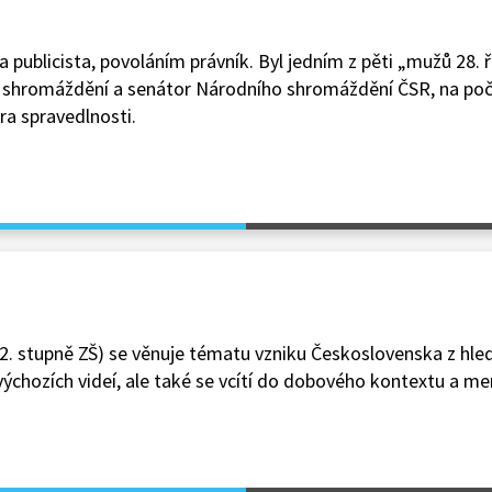
 publicista, povoláním právník. Byl jedním z pěti „mužů 28. ř
o shromáždění a senátor Národního shromáždění ČSR, na po
ra spravedlnosti.
 2. stupně ZŠ) se věnuje tématu vzniku Československa z hle
výchozích videí, ale také se vcítí do dobového kontextu a men