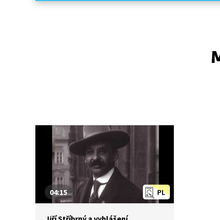
M
04:15
PL
Jiří Stříbrný a vyhlášení