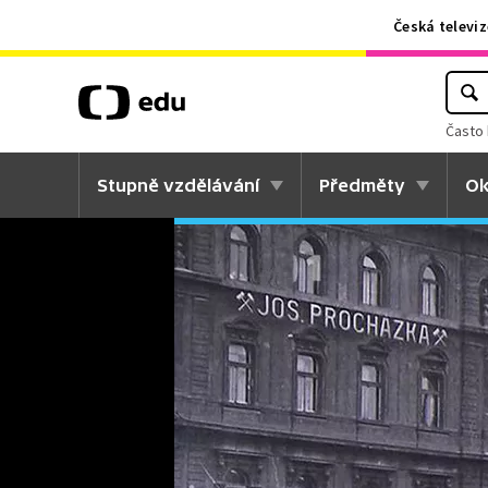
Česká televiz
Často 
Stupně vzdělávání
Předměty
Ok