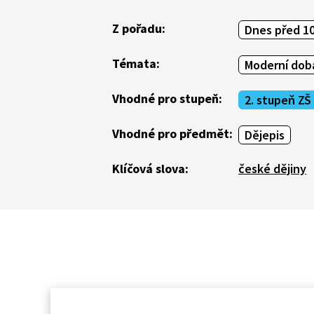
Z pořadu:
Dnes před 10
Témata:
Moderní doba
Vhodné pro stupeň:
2. stupeň ZŠ
Vhodné pro předmět:
Dějepis
Klíčová slova:
české dějiny