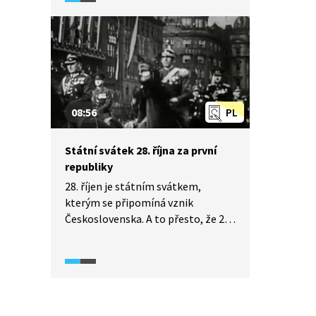
vyjdou do ulic, a nebylo tedy jasné,
jak se zachová vojenské velitelství
v Praze.
08:56
PL
Státní svátek 28. října za první
republiky
28. říjen je státním svátkem,
kterým se připomíná vznik
Československa. A to přesto, že 28.
října 1918 nebyla ještě vyhlášena
československá republika, ale jen
československá samostatnost.
Každá přelomová historická
událost probíhající v čase však
potřebuje jeden den jako symbol.