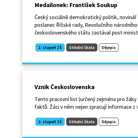
Medailonek: František Soukup
Český sociálně demokratický politik, novinář a
poslanec Říšské rady, Revolučního národníh
československého státu zastával post minist
2. stupeň ZŠ
Střední škola
Dějepis
Vznik Československa
Tento pracovní list (určený zejména pro žáky
faktů. Žáci v něm nejen zpracují informace z 
2. stupeň ZŠ
Střední škola
Dějepis