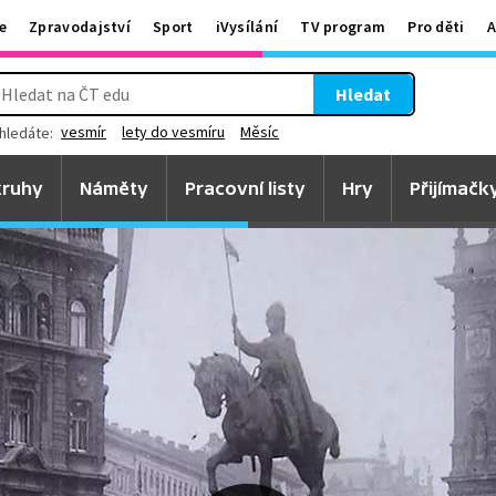
e
Zpravodajství
Sport
iVysílání
TV program
Pro děti
A
Hledat
vesmír
lety do vesmíru
Měsíc
hledáte:
ruhy
Náměty
Pracovní listy
Hry
Přijímačk