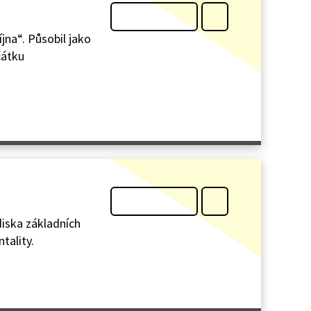
íjna“. Působil jako
čátku
diska základních
tality.