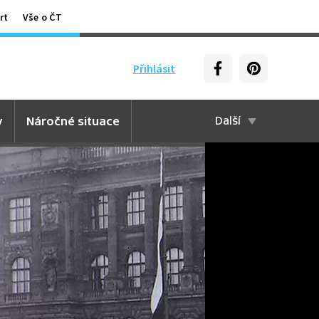
rt
Vše o ČT
Přihlásit
y
Náročné situace
Další