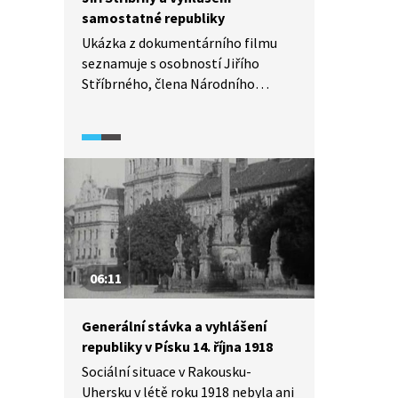
samostatné republiky
Ukázka z dokumentárního filmu
seznamuje s osobností Jiřího
Stříbrného, člena Národního
výboru československého. Uvidíme
dobové záběry z 28. října. Vylíčeno
zde je také živelné vyhlášení
samostatné republiky a role tzv.
„Mužů 28. října".
06:11
Generální stávka a vyhlášení
republiky v Písku 14. října 1918
Sociální situace v Rakousku-
Uhersku v létě roku 1918 nebyla ani