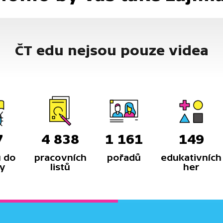
ČT edu nejsou pouze videa
7
4 838
1 161
149
 do
pracovních
pořadů
edukativních
y
listů
her