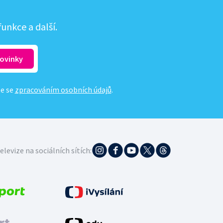
unkce a další.
te se
zpracováním osobních údajů
.