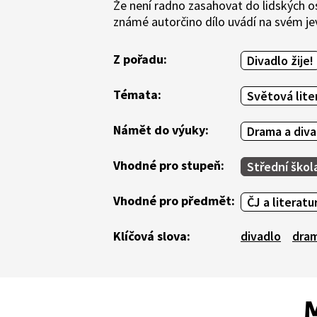
Že není radno zasahovat do lidských 
známé autorčino dílo uvádí na svém je
Z pořadu:
Divadlo žije!
Témata:
Světová lite
Námět do výuky:
Drama a diva
Vhodné pro stupeň:
Střední škol
Vhodné pro předmět:
ČJ a literatu
Klíčová slova:
divadlo
dra
M