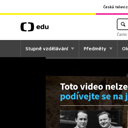
Česká televiz
Často 
Stupně vzdělávání
Předměty
Ok
Toto video nelze
podívejte se na 