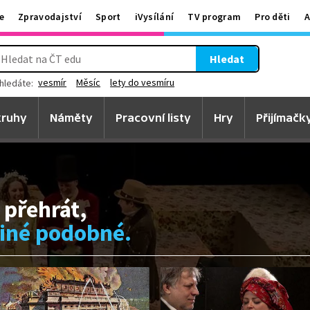
e
Zpravodajství
Sport
iVysílání
TV program
Pro děti
A
Hledat
vesmír
Měsíc
lety do vesmíru
hledáte:
ruhy
Náměty
Pracovní listy
Hry
Přijímačk
 přehrát,
jiné podobné.