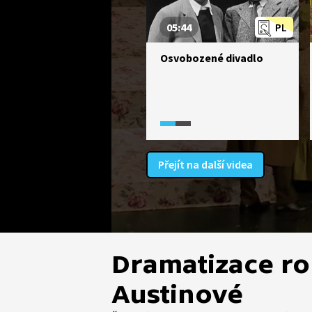
05:44
PL
Osvobozené divadlo
Přejít na další videa
Dramatizace r
Austinové