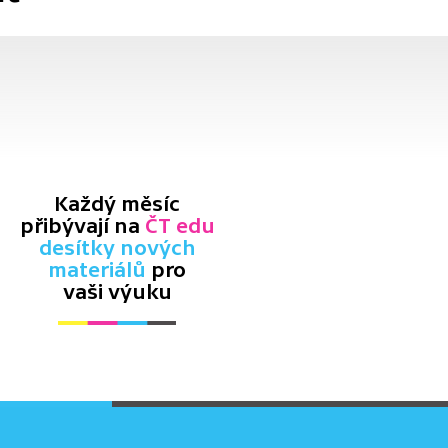
Každý měsíc
přibývají na
ČT edu
desítky nových
materiálů
pro
vaši výuku