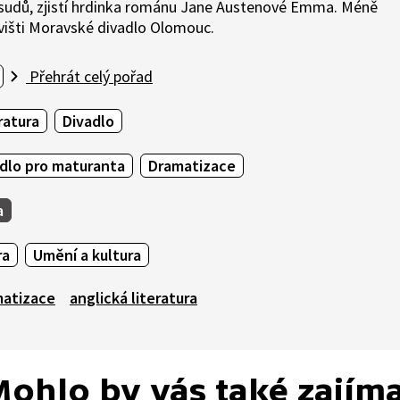
osudů, zjistí hrdinka románu Jane Austenové Emma. Méně
višti Moravské divadlo Olomouc.
Přehrát celý pořad
ratura
Divadlo
dlo pro maturanta
Dramatizace
a
ra
Umění a kultura
matizace
anglická literatura
ohlo by vás také zajím