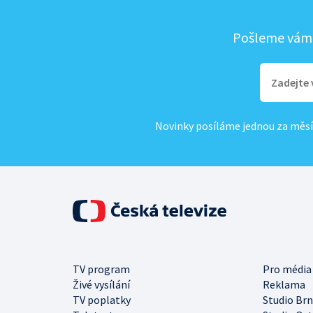
Pošleme vám, 
Novinky posíláme jednou za měsí