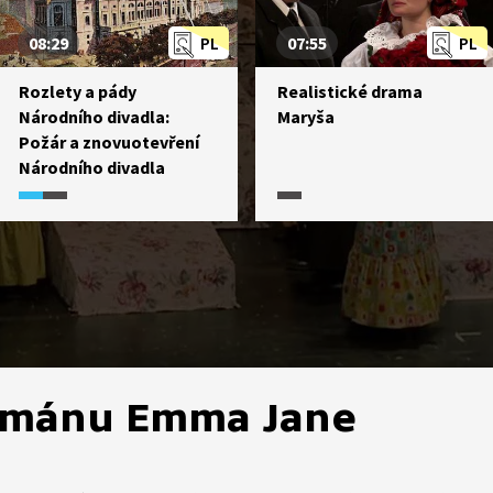
08:29
PL
07:55
PL
Rozlety a pády
Realistické drama
Národního divadla:
Maryša
Požár a znovuotevření
Národního divadla
ománu Emma Jane