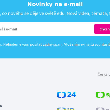
Novinky na e-mail
co nového se děje ve světě edu. Nová videa, témata, f
c. Nebudeme vám posílat žádný spam. Vložením e-mailu souhlasí