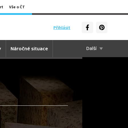
rt
Vše o ČT
Přihlásit
y
Náročné situace
Další