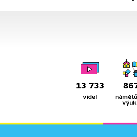
13 733
86
videí
námětů
výuk