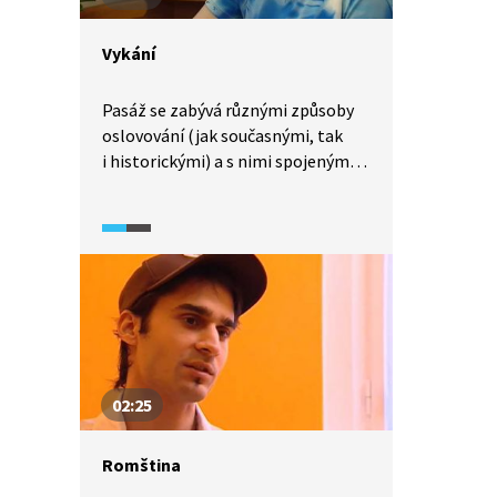
Vykání
Pasáž se zabývá různými způsoby
oslovování (jak současnými, tak
i historickými) a s nimi spojenými
společenskými pravidly.
02:25
Romština