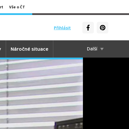
rt
Vše o ČT
Přihlásit
y
Náročné situace
Další