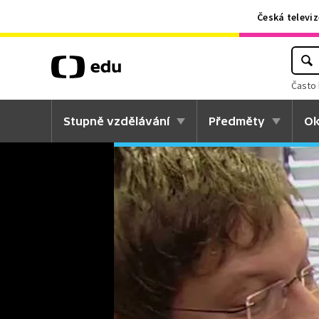
Česká televiz
Často 
Stupně vzdělávání
Předměty
Ok