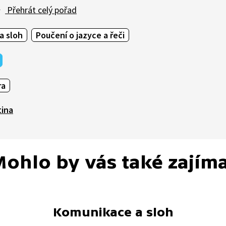
Přehrát celý pořad
a sloh
Poučení o jazyce a řeči
ra
tina
ohlo by vás také zajím
Komunikace a sloh