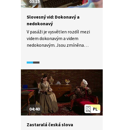
03:15
Slovesný vid: Dokonavý a
nedokonavý
V pasáži je vysvětlen rozdíl mezi
videm dokonavým a videm
nedokonavým. Jsou zmíněna
i některá slovesa vidově nepárová
a obouvidová.
04:40
PL
Zastaralá česká slova