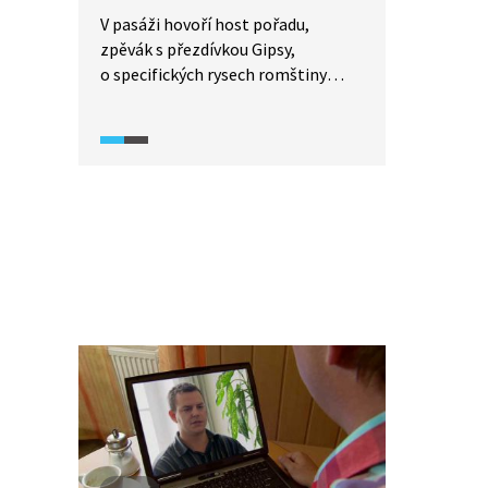
V pasáži hovoří host pořadu,
zpěvák s přezdívkou Gipsy,
o specifických rysech romštiny
a rozdílech oproti češtině.