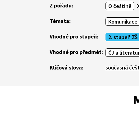
Z pořadu:
O češtině
Témata:
Komunikace 
Vhodné pro stupeň:
2. stupeň ZŠ
Vhodné pro předmět:
ČJ a literatu
Klíčová slova:
současná češ
M