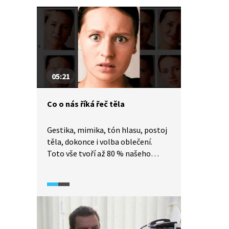
05:21
Co o nás říká řeč těla
Gestika, mimika, tón hlasu, postoj
těla, dokonce i volba oblečení.
Toto vše tvoří až 80 % našeho
sdělení. Naučte se ji číst! Video nám
například vysvětlí, jak poznat
lháře, upřímný úsměv
od neupřímného a co je
to zrcadlení.