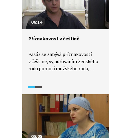
06:14
Příznakovost v češtině
Pasáž se zabývá příznakovostí
v češtině, vyjadřováním ženského
rodu pomocí mužského rodu,
budoucího času pomocí
přítomného času. Součástí pasáže
je scénka a následovné vysvětlení.
05:05