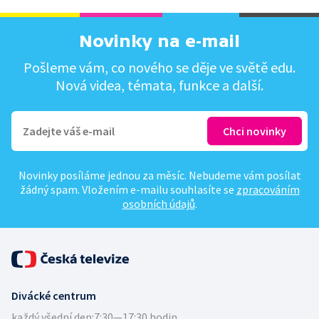
Novinky na e-mail
Pošleme vám, co nového se děje ve světě edu.
Nová videa, témata, funkce a další.
Novinky posíláme jednou za měsíc. Nebudeme vám posílat
žádný spam. Vložením e-mailu souhlasíte se
zpracováním
osobních údajů
.