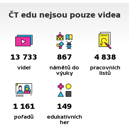
českého jazyka.
ČT edu nejsou pouze videa
13 733
867
4 838
videí
námětů do
pracovních
výuky
listů
1 161
149
pořadů
edukativních
her