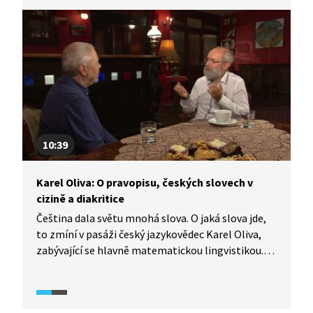
10:39
Karel Oliva: O pravopisu, českých slovech v
cizině a diakritice
Čeština dala světu mnohá slova. O jaká slova jde,
to zmíní v pasáži český jazykovědec Karel Oliva,
zabývající se hlavně matematickou lingvistikou.
Také popisuje rozdíl v psaní ů/ú a zdůrazňuje
důležitost psaní diakritických znamének. Dále se
vyjadřuje ke slovnímu spojení „To dáš“ a k vývoji