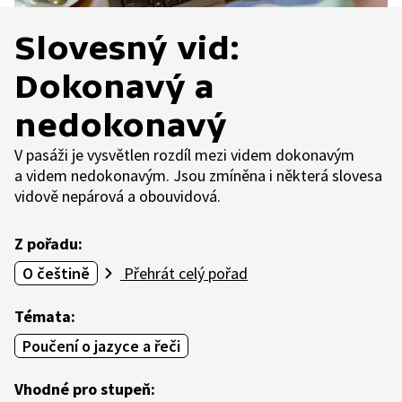
Slovesný vid:
Dokonavý a
nedokonavý
V pasáži je vysvětlen rozdíl mezi videm dokonavým
a videm nedokonavým. Jsou zmíněna i některá slovesa
vidově nepárová a obouvidová.
Z pořadu:
O češtině
Přehrát celý pořad
Témata:
Poučení o jazyce a řeči
Vhodné pro stupeň: