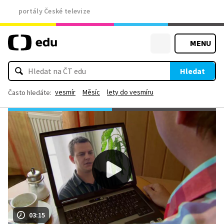
portály České televize
MENU
Hledat
vesmír
Měsíc
lety do vesmíru
Často hledáte:
03:15