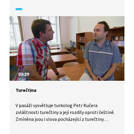
03:29
Turečtina
V pasáži vysvětluje turkolog Petr Kučera
zvláštnosti turečtiny a její rozdíly oproti češtině.
Zmíněna jsou i slova pocházející z turečtiny
a psaná forma turečtiny.