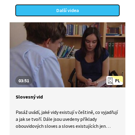
Další videa
03:51
PL
Slovesný vid
Pasáž uvádí, jaké vidy existují v češtině, co vyjadřují
a jak se tvoří. Dále jsou uvedeny příklady
obouvidových sloves a sloves existujících jen
v jednom vidu.