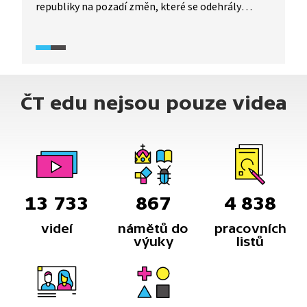
republiky na pozadí změn, které se odehrály
v SSSR po smrti J. V. Stalina. Ukazuje také změny
ve vedení KSČ.
ČT edu nejsou pouze videa
13 733
867
4 838
videí
námětů do
pracovních
výuky
listů