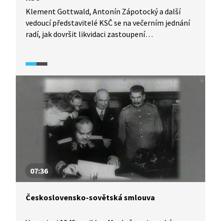
Klement Gottwald, Antonín Zápotocký a další
vedoucí představitelé KSČ se na večerním jednání
radí, jak dovršit likvidaci zastoupení
demokratických stran ve vládě. Video ukazuje
na jejich odhodlanost i schopnost taktického
jednání na počátku únorové krize 1948.
07:36
Československo-sovětská smlouva