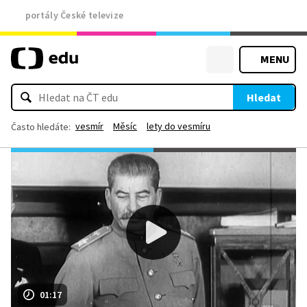
portály České televize
MENU
Hledat
vesmír
Měsíc
lety do vesmíru
Často hledáte:
01:17