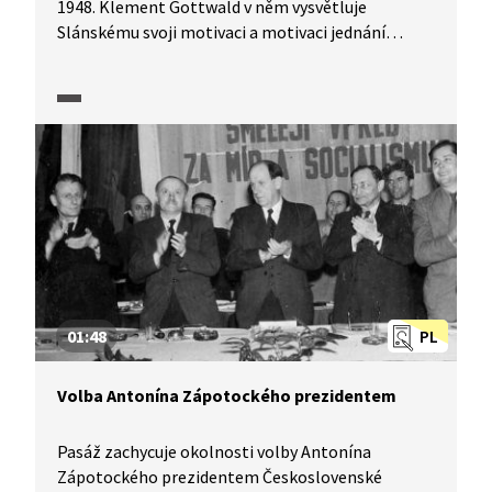
1948. Klement Gottwald v něm vysvětluje
Slánskému svoji motivaci a motivaci jednání
komunistů po roce 1945, a zejména v únoru 1948.
Odpovídá i na otázku Zápotockého, zda se bojí
Stalina.
01:48
PL
Volba Antonína Zápotockého prezidentem
Pasáž zachycuje okolnosti volby Antonína
Zápotockého prezidentem Československé