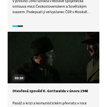
V prosinci 1943 vznikla v Moskvě spojenecká
smlouva mezi Československem a Sovětským
svazem. Podepsali ji velvyslanec ČSR v Moskvě
Zdeněk Fierlinger a Vjačeslav Molotov, podpisu
byli ale přítomni i Edvard Beneš a Josif
Vissarionovič Stalin. Znamenala ortel
pro sovětskou orientaci poválečného
Československa?
03:30
Otevřená zpověď K. Gottwalda v únoru 1948
Pasáž o krizi a komunistickém převratu v roce