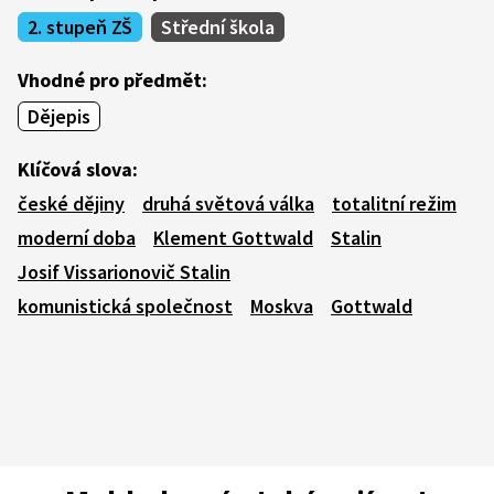
2. stupeň ZŠ
Střední škola
Vhodné pro předmět:
Dějepis
Klíčová slova:
české dějiny
druhá světová válka
totalitní režim
moderní doba
Klement Gottwald
Stalin
Josif Vissarionovič Stalin
komunistická společnost
Moskva
Gottwald