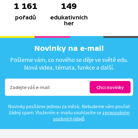
1 161
149
pořadů
edukativních
her
Novinky na e-mail
Pošleme vám, co nového se děje ve světě edu.
Nová videa, témata, funkce a další.
Novinky posíláme jednou za měsíc. Nebudeme vám posílat
žádný spam. Vložením e-mailu souhlasíte se
zpracováním
osobních údajů
.