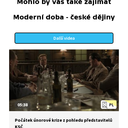
Mohlo by vás také zajímat
Moderní doba - české dějiny
Další videa
05:38
PL
Počátek únorové krize z pohledu představitelů
KSČ