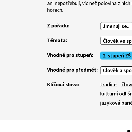
ani nepotřebují, víc než polovina z ni
horách.
Z pořadu:
Jmenuji se...
Témata:
Člověk ve sp
Vhodné pro stupeň:
2. stupeň ZŠ
Vhodné pro předmět:
Člověk a sp
Klíčová slova:
tradice
člov
kulturní odliš
jazyková bari