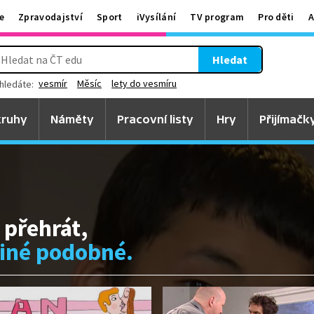
e
Zpravodajství
Sport
iVysílání
TV program
Pro děti
A
Hledat
vesmír
Měsíc
lety do vesmíru
hledáte:
ruhy
Náměty
Pracovní listy
Hry
Přijímačk
 přehrát,
jiné podobné.