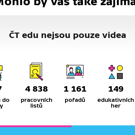
ohlo by vás také zajím
ČT edu nejsou pouze videa
7
4 838
1 161
149
 do
pracovních
pořadů
edukativních
y
listů
her