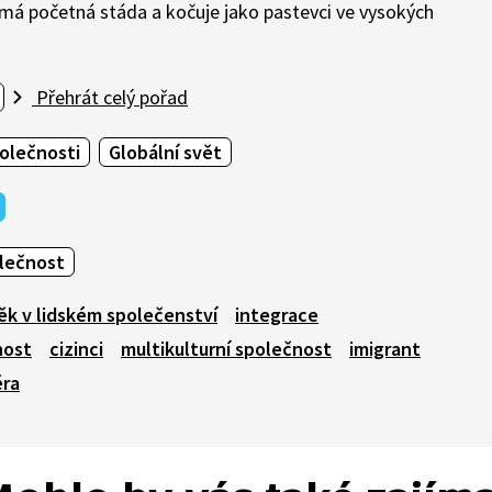
ch má početná stáda a kočuje jako pastevci ve vysokých
Přehrát celý pořad
olečnosti
Globální svět
olečnost
ěk v lidském společenství
integrace
nost
cizinci
multikulturní společnost
imigrant
éra