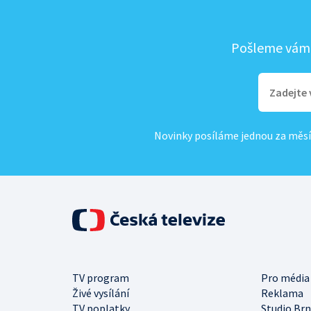
Pošleme vám, 
Novinky posíláme jednou za měsí