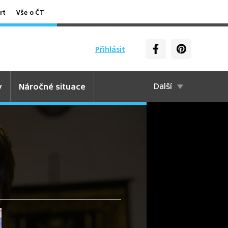
rt
Vše o ČT
Přihlásit
y
Náročné situace
Další