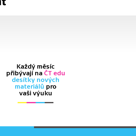
at
Každý měsíc
přibývají na
ČT edu
desítky nových
materiálů
pro
vaši výuku