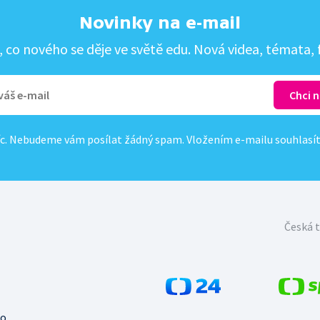
Novinky na e-mail
co nového se děje ve světě edu. Nová videa, témata, f
c. Nebudeme vám posílat žádný spam. Vložením e-mailu souhlasí