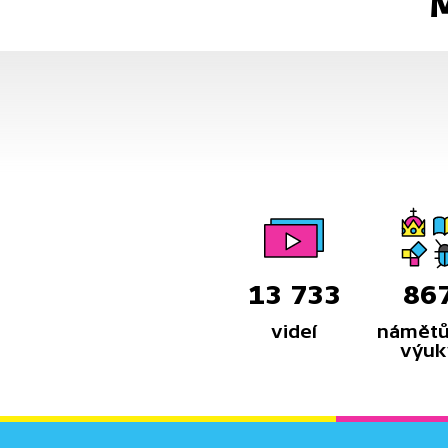
M
13 733
86
videí
námětů
výuk