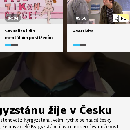
04:04
05:56
PL
Sexualita lidí s
Asertivita
mentálním postižením
yzstánu žije v Česku
stěhoval z Kyrgyzstánu, velmi rychle se naučil česky
je, že obyvatelé Kyrgyzstánu často moderní vymoženosti