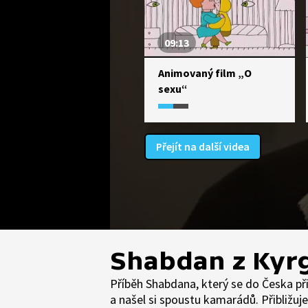
09:13
Animovaný film „O
sexu“
Přejít na další videa
Shabdan z Kyrg
Příběh Shabdana, který se do Česka při
a našel si spoustu kamarádů. Přibližu