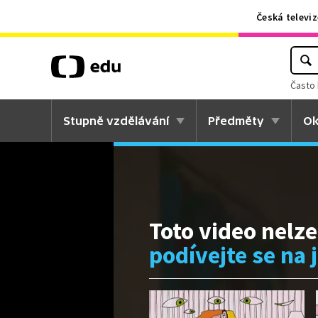
Česká televiz
Často 
Stupně vzdělávání
Předměty
Ok
Toto video nelze
podívejte se na 