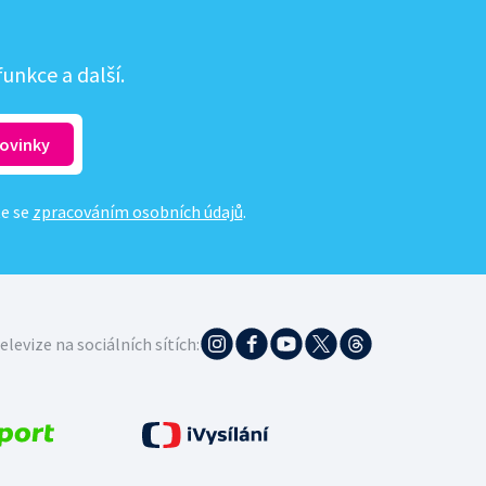
unkce a další.
te se
zpracováním osobních údajů
.