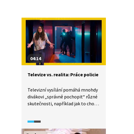
04:14
Televize vs. realita: Práce policie
Televizní vysílání pomáhá mnohdy
divákovi „správně pochopit“ různé
skutečnosti, například jak to chodí
u policie a při policejním
vyšetřování. Neohrožení
detektivové, co se nikdy nebojí
překročit zákon, protože vědí, že