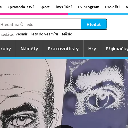
e
Zpravodajství
Sport
iVysílání
TV program
Pro děti
A
Hledat
vesmír
lety do vesmíru
Měsíc
hledáte:
ruhy
Náměty
Pracovní listy
Hry
Přijímačk