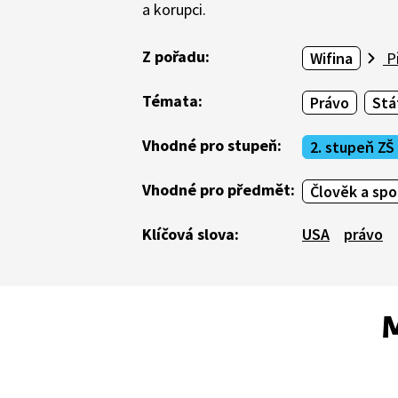
a korupci.
Z pořadu:
Wifina
Př
Témata:
Právo
Stá
Vhodné pro stupeň:
2. stupeň ZŠ
Vhodné pro předmět:
Člověk a sp
Klíčová slova:
USA
právo
M