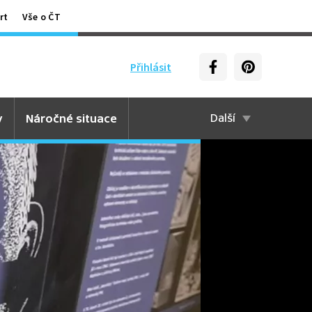
rt
Vše o ČT
Přihlásit
y
Náročné situace
Další