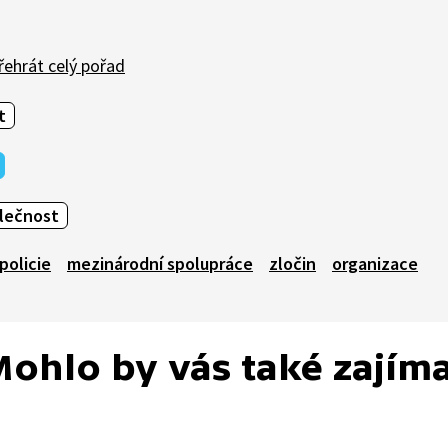
ehrát celý pořad
t
olečnost
policie
mezinárodní spolupráce
zločin
organizace
ohlo by vás také zajím