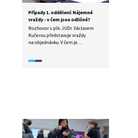
Případy 1. oddělení: Nájemné
vraždy - v čem jsou odlišné?
Rozhovor s plk. JUDr. Václavem
Kučerou představuje vraždy
na objednávku. V čem je
komplikované a odlišné jejich
vyšetřování? Jaký mají nájemní
vrazi motiv?