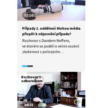
07:10
Případy 1. oddělení: Mohou média
přispět k objasnění případu?
Rozhovor s Davidem Neffem,
ve kterém se podělí o velmi osobní
zkušenost s policejním
vyšetřováním.
Rozhovor s
odborníkem
04:23