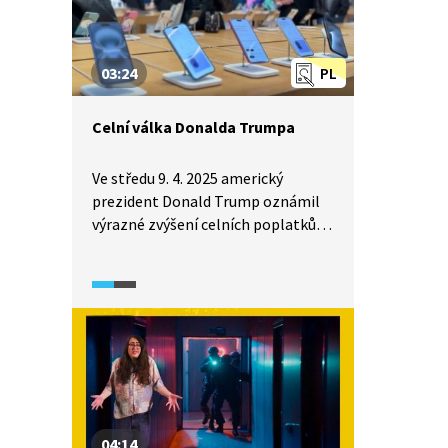
03:24
PL
Celní válka Donalda Trumpa
Ve středu 9. 4. 2025 americký
prezident Donald Trump oznámil
výrazné zvýšení celních poplatků
na dovoz zboží do USA z Číny,
Evropy a dalších zemí. Důsledky
tohoto rozhodnutí se
pravděpodobně projeví růstem cen
běžného spotřebního zboží, např.
potravin, oblečení nebo
elektroniky. Pusťte si se svými žáky
reportáž z pořadu Události, v níž
redaktoři České televize
04:14