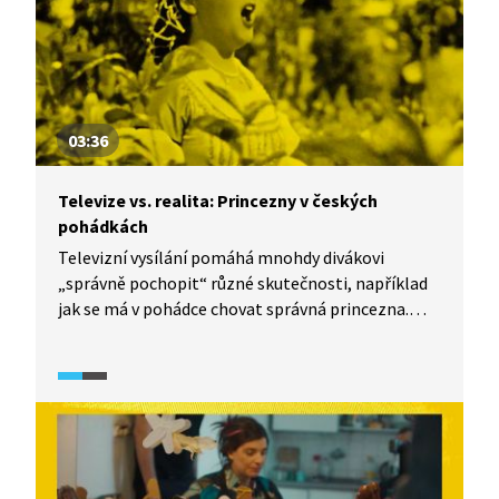
03:36
Televize vs. realita: Princezny v českých
pohádkách
Televizní vysílání pomáhá mnohdy divákovi
„správně pochopit“ různé skutečnosti, například
jak se má v pohádce chovat správná princezna.
S kým a hlavně o čem se nejčastěji během pohádky
baví? I tomu se věnuje dokumentární seriál
TeleRevize 2.0.