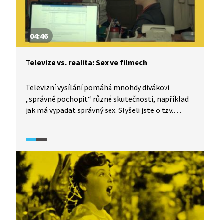
04:46
Televize vs. realita: Sex ve filmech
Televizní vysílání pomáhá mnohdy divákovi
„správně pochopit“ různé skutečnosti, například
jak má vypadat správný sex. Slyšeli jste o tzv.
kultuře znásilnění (rape culture)? I tomuto
tématu se věnuje dokumentární seriál TeleRevize
2.0.