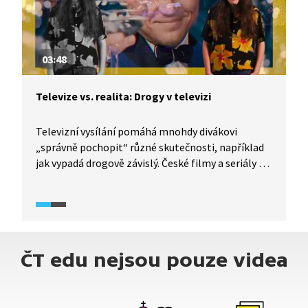
03:48
Televize vs. realita: Drogy v televizi
Televizní vysílání pomáhá mnohdy divákovi
„správně pochopit“ různé skutečnosti, například
jak vypadá drogově závislý. České filmy a seriály se
při vykreslení stálých uživatelů drog i těch, kteří je
zkouší poprvé, mnohdy dopouští zjednodušeného
popisu takových postav. A měří filmaři všem
drogám stejně? I tomu se věnuje dokumentární
seriál TeleRevize 2.0.
ČT edu nejsou pouze videa