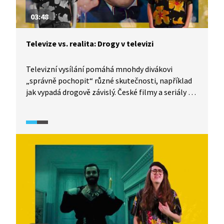
03:48
Televize vs. realita: Drogy v televizi
Televizní vysílání pomáhá mnohdy divákovi
„správně pochopit“ různé skutečnosti, například
jak vypadá drogově závislý. České filmy a seriály se
při vykreslení stálých uživatelů drog i těch, kteří je
zkouší poprvé, mnohdy dopouští zjednodušeného
popisu takových postav. A měří filmaři všem
drogám stejně? I tomu se věnuje dokumentární
seriál TeleRevize 2.0.