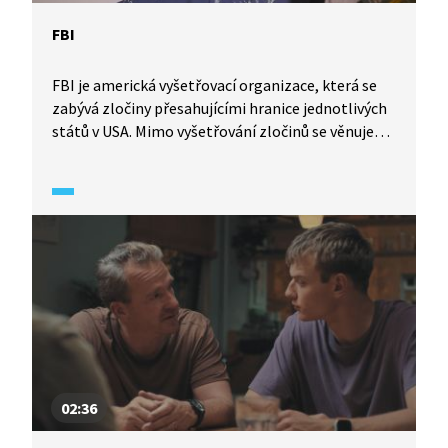
FBI
FBI je americká vyšetřovací organizace, která se
zabývá zločiny přesahujícími hranice jednotlivých
států v USA. Mimo vyšetřování zločinů se věnuje
i boji proti terorismu, kyberútokům a korupci.
02:36