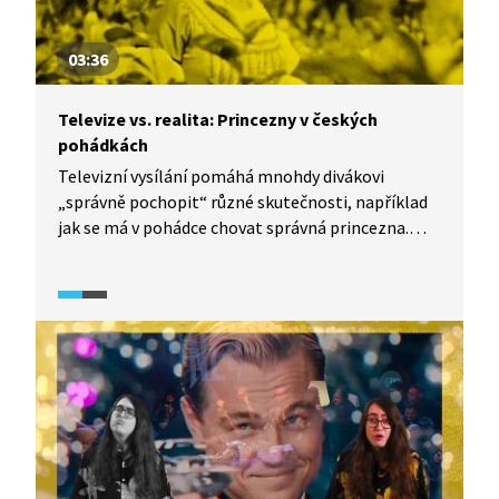
03:36
Televize vs. realita: Princezny v českých
pohádkách
Televizní vysílání pomáhá mnohdy divákovi
„správně pochopit“ různé skutečnosti, například
jak se má v pohádce chovat správná princezna.
S kým a hlavně o čem se nejčastěji během pohádky
baví? I tomu se věnuje dokumentární seriál
TeleRevize 2.0.