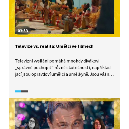
03:53
Televize vs. realita: Umělci ve filmech
Televizní vysílání pomáhá mnohdy divákovi
„správně pochopit“ různé skutečnosti, například
jací jsou opravdoví umělci a umělkyně. Jsou vážně
všichni buď sukničkáři, kteří si užívají jeden
románek za druhým, nebo depresivní alkoholici?
I tomu se věnuje dokumentární seriál TeleRevize
2.0.