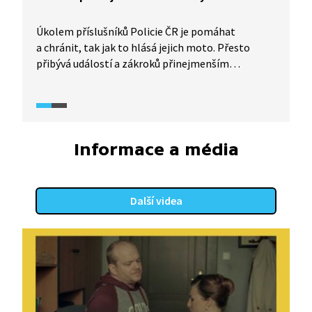
řádu.
Úkolem příslušníků Policie ČR je pomáhat
a chránit, tak jak to hlásá jejich moto. Přesto
přibývá událostí a zákroků přinejmenším
kontroverzních, které mívají většinou jedno
společné: nepřiměřenost zásahu. Squatteři
z usedlosti Cibulka, kteří spolupracovali a starali
se o chátrající památku, se znelíbili městské části,
tak na ně poslala komando těžkooděnců. Ujíždějící
Informace a média
motorkář způsobil nehodu policejního vozu,
a když pak ležel zraněný na chodníku, jeden
z policistů si na něm vybil vztek. Bohužel se často
Další videa
nejedná jen o selhání jedince, ale selhává i systém.
Jak proti tomu bojovat?