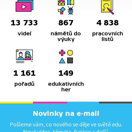
13 733
867
4 838
videí
námětů do
pracovních
výuky
listů
1 161
149
pořadů
edukativních
her
Novinky na e-mail
Pošleme vám, co nového se děje ve světě edu.
Nová videa, témata, funkce a další.