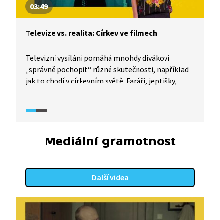
03:49
Televize vs. realita: Církev ve filmech
Televizní vysílání pomáhá mnohdy divákovi
„správně pochopit“ různé skutečnosti, například
jak to chodí v církevním světě. Faráři, jeptišky,
hříšníci, to jsou postavy, které pravidelně a rád
zobrazuje filmový svět. Jak konkrétně vypadají,
čemu se věnují a čím hřeší? I o tom je
dokumentární seriál TeleRevize 2.0.
Mediální gramotnost
Další videa