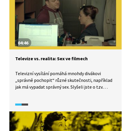
04:46
Televize vs. realita: Sex ve filmech
Televizní vysílání pomáhá mnohdy divákovi
„správně pochopit“ různé skutečnosti, například
jak má vypadat správný sex. Slyšeli jste o tzv.
kultuře znásilnění (rape culture)? I tomuto
tématu se věnuje dokumentární seriál TeleRevize
2.0.