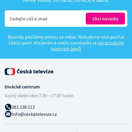
Novinky posíláme jednou za měsíc. Nebudeme vám posílat
žádný spam. Vložením e-mailu souhlasíte se
zpracováním
osobních údajů
.