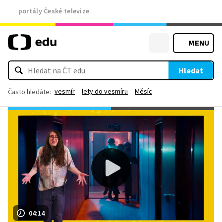
portály České televize
MENU
Hledat
vesmír
lety do vesmíru
Měsíc
Často hledáte:
04:14