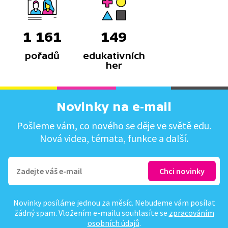
1 161
149
pořadů
edukativních
her
Novinky na e-mail
Pošleme vám, co nového se děje ve světě edu.
Nová videa, témata, funkce a další.
Novinky posíláme jednou za měsíc. Nebudeme vám posílat
žádný spam. Vložením e-mailu souhlasíte se
zpracováním
osobních údajů
.