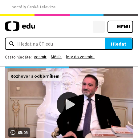
portály České televize
MENU
Hledat
vesmír
Měsíc
lety do vesmíru
Často hledáte:
Rozhovor s odborníkem
05:05