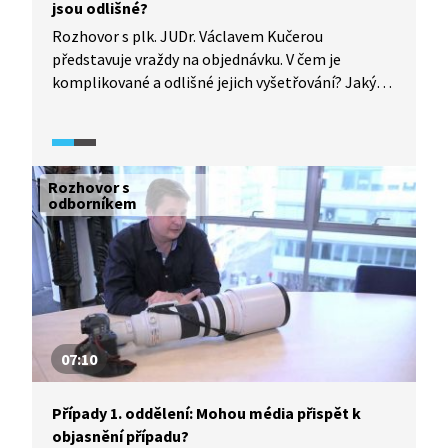
jsou odlišné?
Rozhovor s plk. JUDr. Václavem Kučerou
představuje vraždy na objednávku. V čem je
komplikované a odlišné jejich vyšetřování? Jaký
mají nájemní vrazi motiv?
Rozhovor s
odborníkem
07:10
Případy 1. oddělení: Mohou média přispět k
objasnění případu?