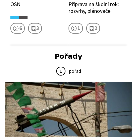
OSN
Příprava na školní rok:
rozvrhy, plánovače
6
3
1
2
Pořady
1
pořad