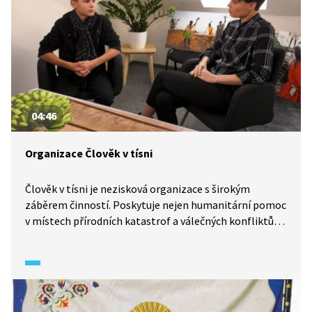
04:46
Organizace Člověk v tísni
Člověk v tísni je nezisková organizace s širokým
záběrem činností. Poskytuje nejen humanitární pomoc
v místech přírodních katastrof a válečných konfliktů,
ale i rozvojovou pomoc v zemích třetího světa.
Podívejte se na reportáž z pořadu Wifina (2017), kde je
organizace představena.