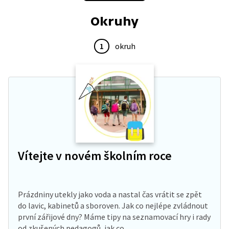
Okruhy
1
okruh
Vítejte v novém školním roce
Prázdniny utekly jako voda a nastal čas vrátit se zpět
do lavic, kabinetů a sboroven. Jak co nejlépe zvládnout
první zářijové dny? Máme tipy na seznamovací hry i rady
od zkušených pedagogů, jak co…