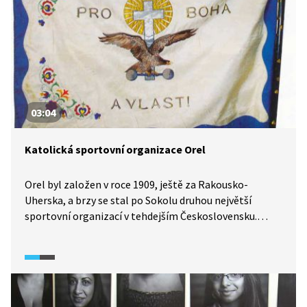
03:04
Katolická sportovní organizace Orel
Orel byl založen v roce 1909, ještě za Rakousko-
Uherska, a brzy se stal po Sokolu druhou největší
sportovní organizací v tehdejším Československu.
Od něj se odlišoval zejména křesťanskými základy
a také brannou výchovou. Méně známé je, že například
Jan Kubiš, který se podílel na atentátu na Reinharda
Heydricha, byl členem Orla.