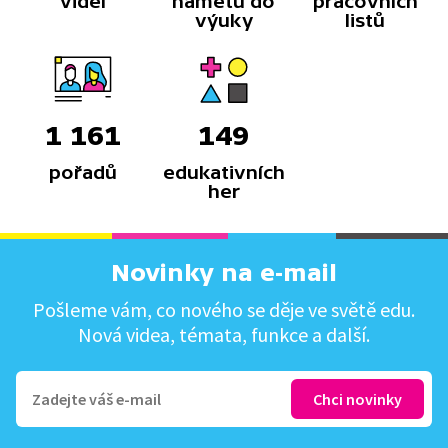
videí
námětů do
pracovních
výuky
listů
1 161
149
pořadů
edukativních
her
Novinky na e-mail
Pošleme vám, co nového se děje ve světě edu.
Nová videa, témata, funkce a další.