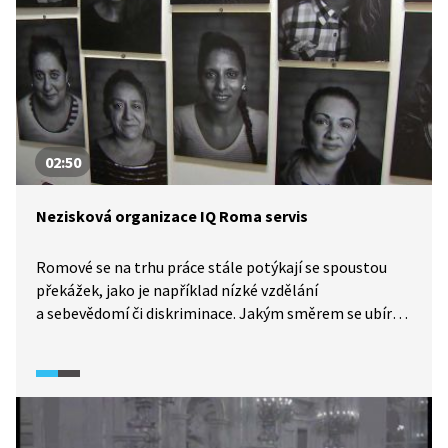
02:50
Nezisková organizace IQ Roma servis
Romové se na trhu práce stále potýkají se spoustou
překážek, jako je například nízké vzdělání
a sebevědomí či diskriminace. Jakým směrem se ubírá
nezisková organizace IQ Roma servis? A jak se tato
organizace snaží odstraňovat předsudky a pomoci tak
Romům, aby byli v životě úspěšní a našli uplatnění
ve společnosti?