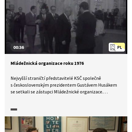
00:36
PL
Mládežnická organizace roku 1976
Nejvyšší straničtí představitelé KSČ společně
s československým prezidentem Gustávem Husákem
se setkali se zástupci Mládežnické organizace.
Podívejte se na archivní záběry z roku 1976.