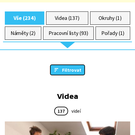
Vše (234)
Videa (137)
Okruhy (1)
Náměty (2)
Pracovní listy (93)
Pořady (1)
Filtrovat
Videa
137
videí