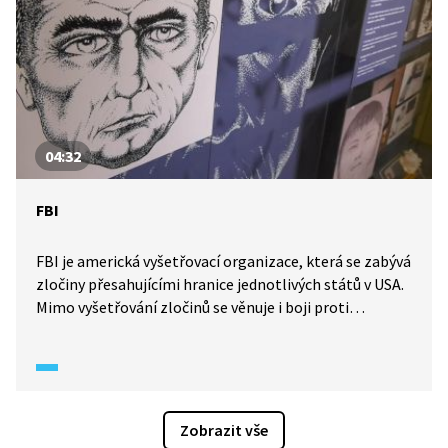
04:32
FBI
FBI je americká vyšetřovací organizace, která se zabývá
zločiny přesahujícími hranice jednotlivých států v USA.
Mimo vyšetřování zločinů se věnuje i boji proti
terorismu, kyberútokům a korupci.
Zobrazit vše