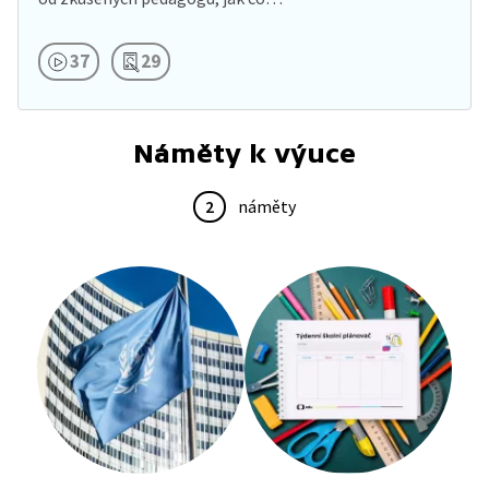
37
29
Náměty k výuce
2
náměty