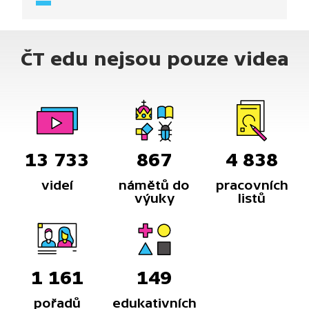
zvyky se dochovaly z pohanských dob a jaké
slavnosti práci doprovázely.
ČT edu nejsou pouze videa
13 733
867
4 838
videí
námětů do
pracovních
výuky
listů
1 161
149
pořadů
edukativních