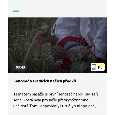
stal burčák. Pořad připomíná původní účel
vinobraní.
03:43
PL
Senoseč v tradicích našich předků
Tématem pasáže je první senoseč neboli sklizeň
sena, která byla pro naše předky významnou
událostí. Tomu odpovídaly i rituály s ní spojené,
slavnosti a v neposlední řadě i řada pověr. Dané