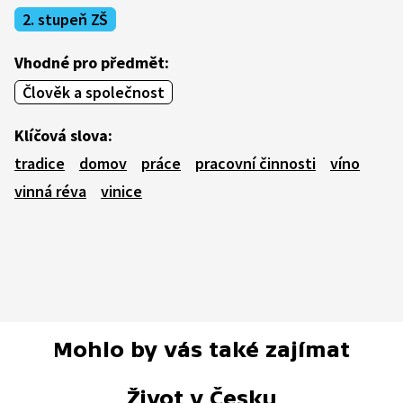
2. stupeň ZŠ
Vhodné pro předmět:
Člověk a společnost
Klíčová slova:
tradice
domov
práce
pracovní činnosti
víno
vinná réva
vinice
Mohlo by vás také zajímat
Život v Česku