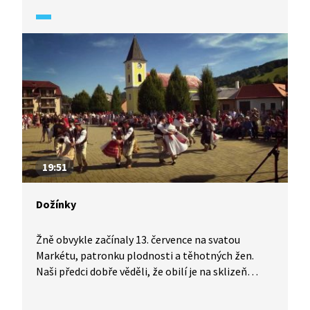
bylo i oblečení, v němž se na louku vstupovalo.
19:51
Dožínky
Žně obvykle začínaly 13. července na svatou
Markétu, patronku plodnosti a těhotných žen.
Naši předci dobře věděli, že obilí je na sklizeň
velmi citlivé, a tak se s jeho kosením začínalo
podle polohy v různá data. Pořad zkoumá, jaké