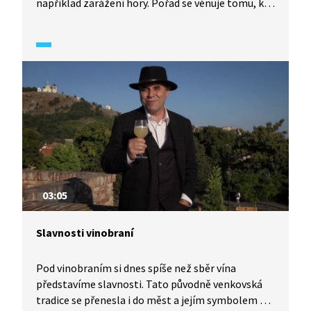
například zarážení hory. Pořad se věnuje tomu, kdy
poprvé se u nás víno začalo pěstovat a kdo přispěl
k významnému rozmachu vinařství.
03:05
Slavnosti vinobraní
Pod vinobraním si dnes spíše než sběr vína
představíme slavnosti. Tato původně venkovská
tradice se přenesla i do měst a jejím symbolem se