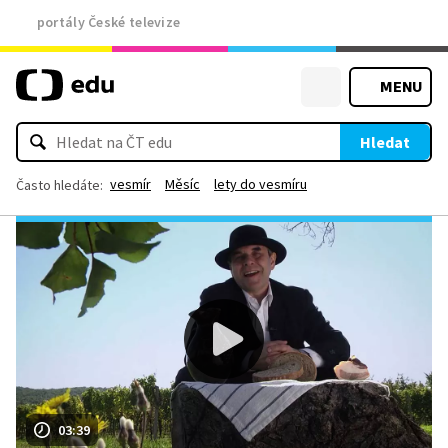
portály České televize
MENU
Hledat
vesmír
Měsíc
lety do vesmíru
Často hledáte:
03:39