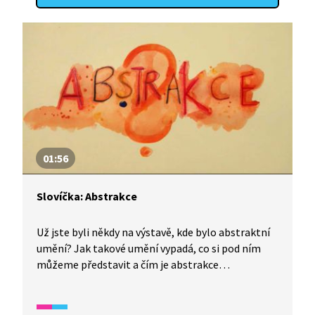
01:56
Slovíčka: Abstrakce
Už jste byli někdy na výstavě, kde bylo abstraktní
umění? Jak takové umění vypadá, co si pod ním
můžeme představit a čím je abstrakce
charakteristická? Video je vhodné také jako
doplňková aktivita k výuce češtiny pro cizince.
Úryvek spadá do širšího okruhu videí, které se