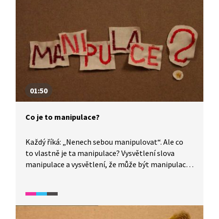
slovní zásoby. Je vhodné pro žáky s dobrou
komunikativní znalostí češtiny.
01:50
Co je to manipulace?
Každý říká: „Nenech sebou manipulovat“. Ale co
to vlastně je ta manipulace? Vysvětlení slova
manipulace a vysvětlení, že může být manipulace
špatná, ale i dobrá. Video je vhodné také jako
doplňková aktivita k výuce češtiny pro cizince.
Úryvek spadá do širšího okruhu videí, které se
zaměřují na rozvoj odborné slovní zásoby. Je