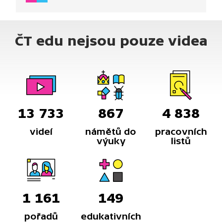
češtiny pro cizince. Úryvek spadá do širšího okruhu
videí, které se zaměřují na rozvoj odborné slovní
zásoby. Je vhodné pro žáky s dobrou
ČT edu nejsou pouze videa
komunikativní znalostí češtiny.
13 733
867
4 838
videí
námětů do
pracovních
výuky
listů
1 161
149
pořadů
edukativních