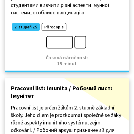
студентами вивчити різні аспекти імунної
системи, особливо вакцинацію.
2. stupeň ZŠ
Přírodopis
Časová náročnost:
15 minut
Pracovní list: Imunita / Робочий лист:
Імунітет
Pracovní list je určen žákům 2. stupně základní
školy. Jeho cílem je prozkoumat společně se žáky
různé aspekty imunitního systému, zejm.
očkování. / Робочий аркуш призначений для