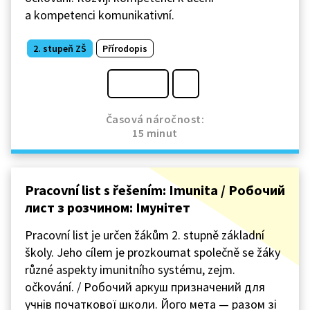
a kompetenci komunikativní.
2. stupeň ZŠ
Přírodopis
Časová náročnost:
15 minut
Pracovní list s řešením: Imunita / Робочий
лист з розчином: Імунітет
Pracovní list je určen žákům 2. stupně základní
školy. Jeho cílem je prozkoumat společně se žáky
různé aspekty imunitního systému, zejm.
očkování. / Робочий аркуш призначений для
учнів початкової школи. Його мета — разом зі