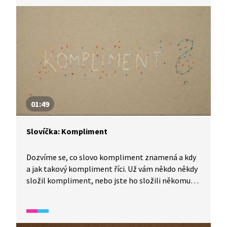
zaměřují na rozvoj odborné slovní zásoby. Je
vhodné pro žáky s dobrou komunikativní znalostí
češtiny.
01:49
Slovíčka: Kompliment
Dozvíme se, co slovo kompliment znamená a kdy
a jak takový kompliment říci. Už vám někdo někdy
složil kompliment, nebo jste ho složili někomu
vy? Video je vhodné také jako doplňková aktivita
k výuce češtiny pro cizince. Úryvek spadá do širšího
okruhu videí, které se zaměřují na rozvoj odborné