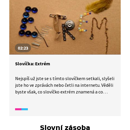
vhodné pro žáky s dobrou komunikativní znalostí
češtiny.
02:23
Slovíčka: Extrém
Nejspíš už jste se s tímto slovíčkem setkali, slyšeli
jste ho ve zprávách nebo četli na internetu. Věděli
byste však, co slovíčko extrém znamená a co
všechno mohou lidé tímto slovem označit? Video
je vhodné také jako doplňková aktivita k výuce
češtiny pro cizince. Úryvek spadá do širšího okruhu
videí, které se zaměřují na rozvoj odborné slovní
zásoby. Je vhodné pro žáky s dobrou
Slovní zásoba