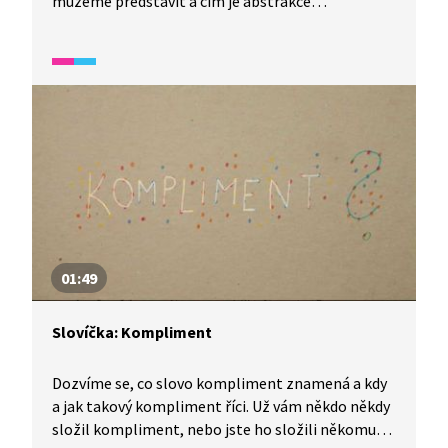
můžeme představit a čím je abstrakce
charakteristická? Video je vhodné také jako
doplňková aktivita k výuce češtiny pro cizince.
Úryvek spadá do širšího okruhu videí, které se
zaměřují na rozvoj odborné slovní zásoby. Je
vhodné pro žáky s dobrou komunikativní znalostí
češtiny.
01:49
Slovíčka: Kompliment
Dozvíme se, co slovo kompliment znamená a kdy
a jak takový kompliment říci. Už vám někdo někdy
složil kompliment, nebo jste ho složili někomu