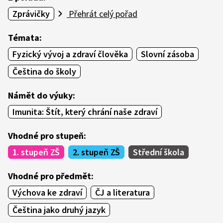
Zprávičky
Přehrát celý pořad
Témata:
Fyzický vývoj a zdraví člověka
Slovní zásoba
Čeština do školy
Námět do výuky:
Imunita: Štít, který chrání naše zdraví
Vhodné pro stupeň:
1. stupeň ZŠ
2. stupeň ZŠ
Střední škola
Vhodné pro předmět:
Výchova ke zdraví
ČJ a literatura
Čeština jako druhý jazyk