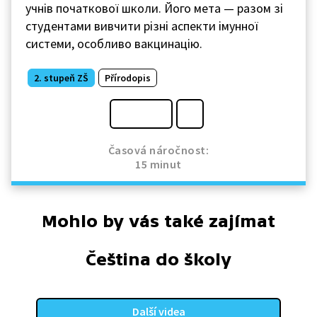
учнів початкової школи. Його мета — разом зі
студентами вивчити різні аспекти імунної
системи, особливо вакцинацію.
2. stupeň ZŠ
Přírodopis
Časová náročnost:
15 minut
Mohlo by vás také zajímat
Čeština do školy
Další videa