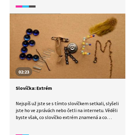
doplňková aktivita k výuce češtiny pro cizince.
Úryvek spadá do širšího okruhu videí, které se
zaměřují na rozvoj odborné slovní zásoby. Je
vhodné pro žáky s dobrou komunikativní znalostí
češtiny.
02:23
Slovíčka: Extrém
Nejspíš už jste se s tímto slovíčkem setkali, slyšeli
jste ho ve zprávách nebo četli na internetu. Věděli
byste však, co slovíčko extrém znamená a co
všechno mohou lidé tímto slovem označit? Video
je vhodné také jako doplňková aktivita k výuce