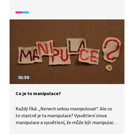
vy? Video je vhodné také jako doplňková aktivita
k výuce češtiny pro cizince. Úryvek spadá do širšího
okruhu videí, které se zaměřují na rozvoj odborné
slovní zásoby. Je vhodné pro žáky s dobrou
komunikativní znalostí češtiny.
01:50
Co je to manipulace?
Každý říká: „Nenech sebou manipulovat“. Ale co
to vlastně je ta manipulace? Vysvětlení slova
manipulace a vysvětlení, že může být manipulace
špatná, ale i dobrá. Video je vhodné také jako