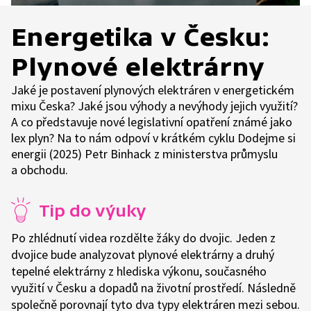
Energetika v Česku:
Plynové elektrárny
Jaké je postavení plynových elektráren v energetickém
mixu Česka? Jaké jsou výhody a nevýhody jejich využití?
A co představuje nové legislativní opatření známé jako
lex plyn? Na to nám odpoví v krátkém cyklu Dodejme si
energii (2025) Petr Binhack z ministerstva průmyslu
a obchodu.
Tip do výuky
Po zhlédnutí videa rozdělte žáky do dvojic. Jeden z
dvojice bude analyzovat plynové elektrárny a druhý
tepelné elektrárny z hlediska výkonu, současného
využití v Česku a dopadů na životní prostředí. Následně
společně porovnají tyto dva typy elektráren mezi sebou.