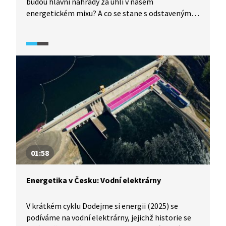
budou hlavní náhrady za uhlí v našem
energetickém mixu? A co se stane s odstavenými
tepelnými elektrárnami a uhelnými doly?
Na to odpoví v pořadu Dodejme si energii (2025)
Petr Binhack z ministerstva průmyslu a obchodu.
01:58
Energetika v Česku: Vodní elektrárny
V krátkém cyklu Dodejme si energii (2025) se
podíváme na vodní elektrárny, jejichž historie se