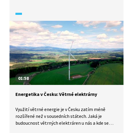
stanici v energeticky soběstačné obci Kněžice
ve středních Čechách, abychom zjistili, jak toto
zařízení funguje a jaké jsou jeho výhody i nevýhody.
01:58
Energetika v Česku: Větrné elektrárny
Využití větrné energie je v Česku zatím méně
rozšířené než v sousedních státech. Jaká je
budoucnost větrných elektráren u nás a kde se
jejich provoz nejvíce vyplatí? Odpovědi nalezneme