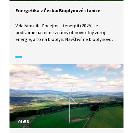
Energetika v Česku: Bioplynové stanice
V dalším díle Dodejme si energii (2025) se
podíváme na méně známý obnovitelný zdroj
energie, a to na bioplyn. Navštívíme bioplynovou
stanici v energeticky soběstačné obci Kněžice
ve středních Čechách, abychom zjistili, jak toto
zařízení funguje a jaké jsou jeho výhody i nevýhody.
01:58