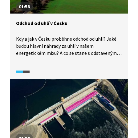
01:58
Odchod od uhlí v Česku
Kdy a jak v Česku proběhne odchod od uhlí? Jaké
budou hlavní náhrady za uhlí v našem
energetickém mixu? A co se stane s odstavenými
tepelnými elektrárnami a uhelnými doly?
Na to odpoví v pořadu Dodejme si energii (2025)
Petr Binhack z ministerstva průmyslu a obchodu.