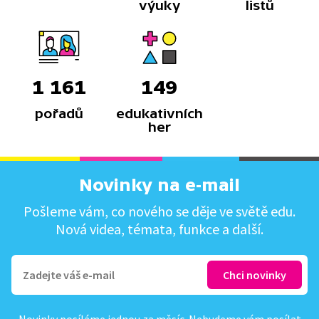
výuky
listů
1 161
149
pořadů
edukativních
her
Novinky na e-mail
Pošleme vám, co nového se děje ve světě edu.
Nová videa, témata, funkce a další.