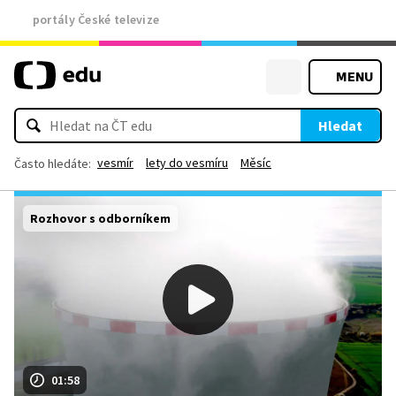
portály České televize
MENU
Hledat
vesmír
lety do vesmíru
Měsíc
Často hledáte:
Rozhovor s odborníkem
01:58