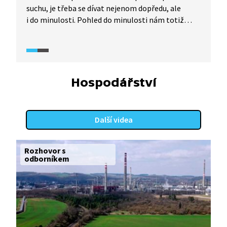
suchu, je třeba se dívat nejenom dopředu, ale
i do minulosti. Pohled do minulosti nám totiž
může pomoci označit místa, která budou mít
s nedostatkem vody největší problém. To totiž
trápilo i naše předky, kteří se suchem bojovali
také. A co se od nich můžeme naučit?
Hospodářství
Další videa
Rozhovor s
odborníkem