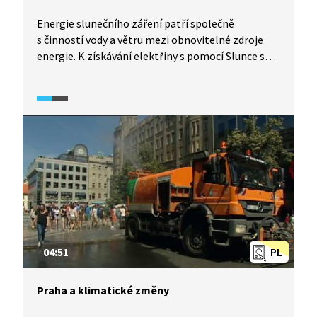
Energie slunečního záření patří společně
s činností vody a větru mezi obnovitelné zdroje
energie. K získávání elektřiny s pomocí Slunce se
využívají fotovoltaické články. V následujícím videu
se dozvíme, jaké jsou výhody či nevýhody sluneční
energie.
04:51
PL
Praha a klimatické změny