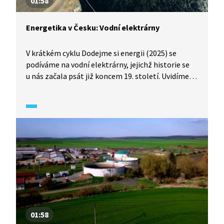
01:58
Energetika v Česku: Vodní elektrárny
V krátkém cyklu Dodejme si energii (2025) se
podíváme na vodní elektrárny, jejichž historie se
u nás začala psát již koncem 19. století. Uvidíme
všechny tři typy vodních elektráren: akumulační,
průtočné i přečerpávací. Jak se od sebe liší?
01:58