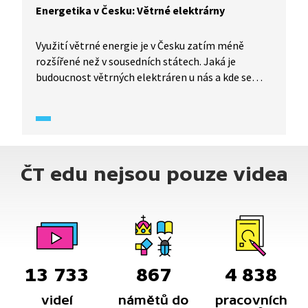
Energetika v Česku: Větrné elektrárny
Využití větrné energie je v Česku zatím méně
rozšířené než v sousedních státech. Jaká je
budoucnost větrných elektráren u nás a kde se
jejich provoz nejvíce vyplatí? Odpovědi nalezneme
v krátkém cyklu Dodejme si energii (2025).
ČT edu nejsou pouze videa
13 733
867
4 838
videí
námětů do
pracovních