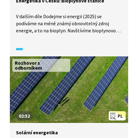
Energetika v Česku: Bioplynové stanice
V dalším díle Dodejme si energii (2025) se
podíváme na méně známý obnovitelný zdroj
energie, a to na bioplyn. Navštívíme bioplynovou
stanici v energeticky soběstačné obci Kněžice
ve středních Čechách, abychom zjistili, jak toto
zařízení funguje a jaké jsou jeho výhody i nevýhody.
Rozhovor s
odborníkem
02:52
PL
Solární energetika