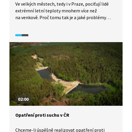
Ve velkých městech, tedy i v Praze, pociťují lidé
extrémní letní teploty mnohem více než
na venkově. Proč tomu tak je a jaké problémy
mohou očekávat obyvatelé Prahy v souvislosti
s klimatickými změnami? Jaká opatření podniká
hlavní město, aby se v něm obyvatelé ani
návštěvníci neuvařili?
02:00
Opatření proti suchu v ČR
Chceme-li úspěšně realizovat opatření proti