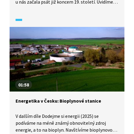
u nás začala psát již koncem 19. století. Uvidíme
všechny tři typy vodních elektráren: akumulační,
průtočné i přečerpávací. Jak se od sebe liší?
01:58
Energetika v Česku: Bioplynové stanice
V dalším díle Dodejme si energii (2025) se
podíváme na méně známý obnovitelný zdroj
energie, a to na bioplyn. Navštívíme bioplynovou